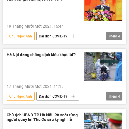
19 Tháng Mười Một 2021, 15:44
Chu Ngọc Anh
Đại dịch COVID-19
Thêm
4
Việt Nam
Hà Nội
Vaccine
Covid-19 tại Việt Nam
Hà Nội đang chống dịch kiểu 'thụt lùi'?
17 Tháng Mười Một 2021, 11:15
Chu Ngọc Anh
Đại dịch COVID-19
Thêm
4
Việt Nam
Hà Nội
Vaccine
Covid-19 tại Việt Nam
Chủ tịch UBND TP Hà Nội: Rà soát từng
người quay lại Thủ đô sau kỳ nghỉ lễ