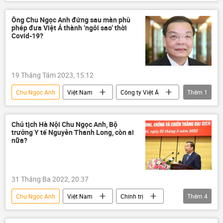
Bộ Công an Việt Nam
tham nhũng vặt
Tham ô tài sản
tham ô
Ông Chu Ngọc Anh đứng sau màn phù
phép đưa Việt Á thành ‘ngôi sao’ thời
tham nhũng
Covid-19?
Сuộc chiến chống tham nhũng ở Việt Nam
19 Tháng Tám 2023, 15:12
Chu Ngọc Anh
Việt Nam
Công ty Việt Á
Thêm
1
vụ Việt Á
Chủ tịch Hà Nội Chu Ngọc Anh, Bộ
trưởng Y tế Nguyễn Thanh Long, còn ai
nữa?
31 Tháng Ba 2022, 20:37
Chu Ngọc Anh
Việt Nam
Chính trị
Thêm
4
kỷ luật
Đảng Cộng sản Việt Nam