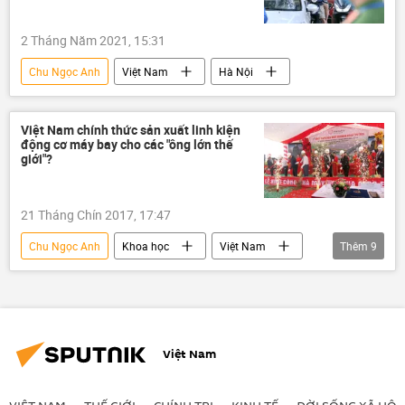
2 Tháng Năm 2021, 15:31
Chu Ngọc Anh
Việt Nam
Hà Nội
Việt Nam chính thức sản xuất linh kiện
động cơ máy bay cho các "ông lớn thế
giới"?
21 Tháng Chín 2017, 17:47
Chu Ngọc Anh
Khoa học
Việt Nam
Thêm
9
Xã hội
Hà Nội
Nguyễn Đức Chung
General Electric
Rolls – Royce
Pratt & Whitey
Việt Nam
máy bay
phụ tùng
linh kiện
VIỆT NAM
THẾ GIỚI
CHÍNH TRỊ
KINH TẾ
ĐỜI SỐNG XÃ HỘI