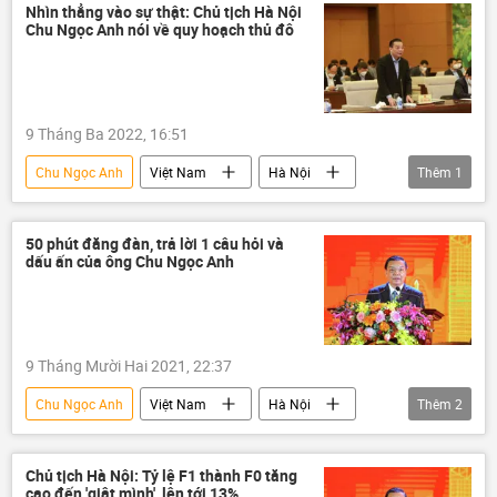
Công ty Việt Á
Ủy ban Kiểm tra trung ương
Nhìn thẳng vào sự thật: Chủ tịch Hà Nội
Chu Ngọc Anh nói về quy hoạch thủ đô
9 Tháng Ba 2022, 16:51
Chu Ngọc Anh
Việt Nam
Hà Nội
Thêm
1
Chính trị
50 phút đăng đàn, trả lời 1 câu hỏi và
dấu ấn của ông Chu Ngọc Anh
9 Tháng Mười Hai 2021, 22:37
Chu Ngọc Anh
Việt Nam
Hà Nội
Thêm
2
UBND Tp.Hà Nội
chất vấn
Chủ tịch Hà Nội: Tỷ lệ F1 thành F0 tăng
cao đến 'giật mình', lên tới 13%