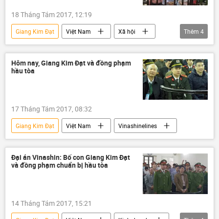
18 Tháng Tám 2017, 12:19
Giang Kim Đạt
Việt Nam
Xã hội
Thêm
4
Thời sự
Vinashinelines
tham nhũng
hình phạt tử hình
Hôm nay, Giang Kim Đạt và đồng phạm
hầu tòa
17 Tháng Tám 2017, 08:32
Giang Kim Đạt
Việt Nam
Vinashinelines
Đại án Vinashin: Bố con Giang Kim Đạt
và đồng phạm chuẩn bị hầu tòa
14 Tháng Tám 2017, 15:21