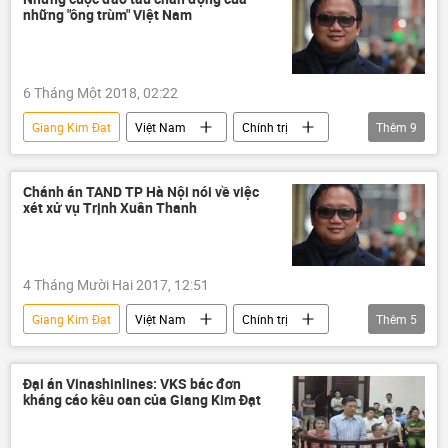
những "ông trùm" Việt Nam
Bộ Công an Việt Nam
6 Tháng Một 2018, 02:22
Giang Kim Đạt
Việt Nam
Chính trị
Thêm
9
Kinh doanh
Trịnh Xuân Thanh
Dương Chí Dũng
Vũ nhôm
Chánh án TAND TP Hà Nội nói về việc
xét xử vụ Trịnh Xuân Thanh
Phan Văn Anh Vũ
truy nã
ông trùm
mafia
tẩu thoát
4 Tháng Mười Hai 2017, 12:51
Giang Kim Đạt
Việt Nam
Chính trị
Thêm
5
Trịnh Xuân Thanh
Nguyễn Phú Trọng
Đảng Cộng sản
Chính phủ
Đại án Vinashinlines: VKS bác đơn
kháng cáo kêu oan của Giang Kim Đạt
tham nhũng