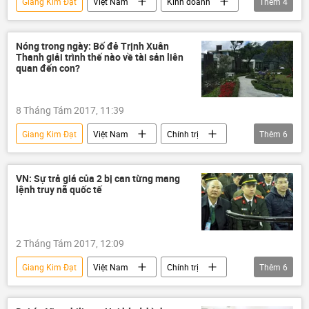
Giang Kim Đạt
Việt Nam
Kinh doanh
Thêm
4
Hà Nội
Vinashinelines
tham nhũng
đại án
Nóng trong ngày: Bố đẻ Trịnh Xuân
Thanh giải trình thế nào về tài sản liên
quan đến con?
8 Tháng Tám 2017, 11:39
Giang Kim Đạt
Việt Nam
Chính trị
Thêm
6
Tam Đảo
Trịnh Xuân Thanh
PVC
tham nhũng
biệt thự
VN: Sự trả giá của 2 bị can từng mang
lệnh truy nã quốc tế
Vụ Trịnh Xuân Thanh: Căng thẳng quan hệ Việt - Đức
2 Tháng Tám 2017, 12:09
Giang Kim Đạt
Việt Nam
Chính trị
Thêm
6
Trịnh Xuân Thanh
Dương Chí Dũng
Vinashinelines
PVC
tham nhũng