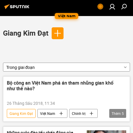
Việt Nam
Giang Kim Đạt
Trong giai đoạn
Bộ công an Việt Nam phá án tham nhũng gian khổ
như thế nào?
26 Tháng Sáu 2018, 11:34
Giang Kim Đạt
Việt Nam
Chính trị
Thêm
5
Nguyễn Phú Trọng
Phan Văn Anh Vũ
Trịnh Xuân Thanh
Đinh La Thăng
Những cuộc đào tẩu chấn động của