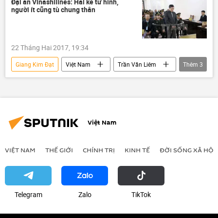
Đại án Vinashilines: Hai kẻ tử hình,
người ít cũng tù chung thân
truy nã
22 Tháng Hai 2017, 19:34
Giang Kim Đạt
Việt Nam
Trần Văn Liêm
Thêm
3
Trần Văn Khương
Giang Văn Hiển
Vinashinelines
Việt Nam
VIỆT NAM
THẾ GIỚI
CHÍNH TRỊ
KINH TẾ
ĐỜI SỐNG XÃ HỘI
Telegram
Zalo
ТikТоk