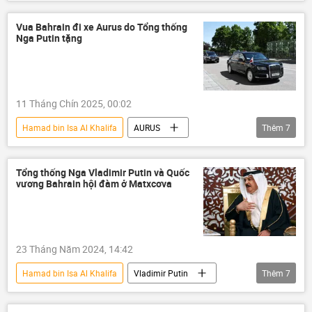
Điện Kremlin
Vladimir Putin
Iran
Leo thang căng thẳng giữa Israel và Iran
Vua Bahrain đi xe Aurus do Tổng thống
Nga Putin tặng
Xung đột Mỹ-Iran
xung đột quân sự
Thế giới
Ali Khamenei
Hoa Kỳ
Israel
Bahrain
11 Tháng Chín 2025, 00:02
Hamad bin Isa Al Khalifa
AURUS
Thêm
7
Vladimir Putin
Bahrain
Nga
Chính trị
Thế giới
Ả Rập
Tổng thống Nga Vladimir Putin và Quốc
vương Bahrain hội đàm ở Matxcơva
Damascus
23 Tháng Năm 2024, 14:42
Hamad bin Isa Al Khalifa
Vladimir Putin
Thêm
7
Nga
Ramzan Kadyrov
Thế giới