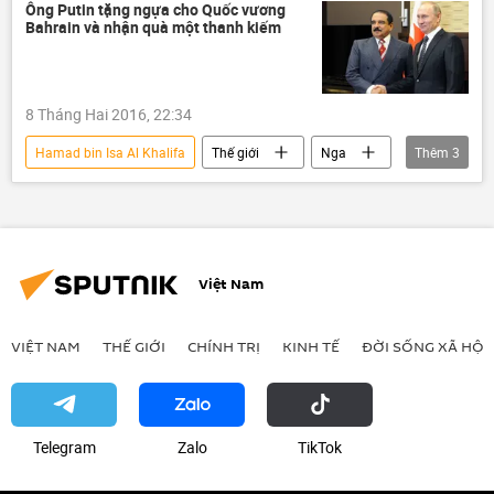
Chính trị
Bahrain
chuyến thăm
Ông Putin tặng ngựa cho Quốc vương
Bahrain và nhận quà một thanh kiếm
Trung Đông
8 Tháng Hai 2016, 22:34
Hamad bin Isa Al Khalifa
Thế giới
Nga
Thêm
3
Bahrain
Liên bang Nga
Vladimir Putin
Việt Nam
VIỆT NAM
THẾ GIỚI
CHÍNH TRỊ
KINH TẾ
ĐỜI SỐNG XÃ HỘI
Telegram
Zalo
ТikТоk