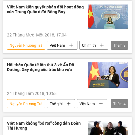
Trung Quốc
Bộ Ngoại giao Việt Nam
Việt Nam kiên quyết phản đối hoạt động
của Trung Quốc ở đá Bông Bay
khai thác dầu
22 Tháng Mười Một 2018, 17:04
Nguyễn Phương Trà
Việt Nam
Chính trị
Thêm
3
Trung Quốc
Biển Đông
Bộ Ngoại giao Việt Nam
Hội thảo Quốc tế lần thứ 3 về Ấn Độ
Dương: Xây dựng cấu trúc khu vực
24 Tháng Tám 2018, 10:55
Nguyễn Phương Trà
Thế giới
Việt Nam
Thêm
4
Châu Á
Ấn Độ
Ấn Độ - Thái Bình Dương
Việt Nam không "bỏ rơi" công dân Đoàn
Thị Hương
Bộ Ngoại giao Việt Nam