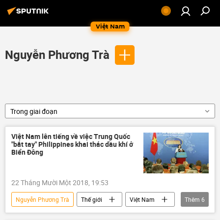
Việt Nam
Nguyễn Phương Trà
Trong giai đoạn
Việt Nam lên tiếng về việc Trung Quốc
"bắt tay" Philippines khai thác dầu khí ở
Biển Đông
22 Tháng Mười Một 2018, 19:53
Nguyễn Phương Trà
Thế giới
Việt Nam
Thêm
6
Châu Á
Philippines
Biển Đông