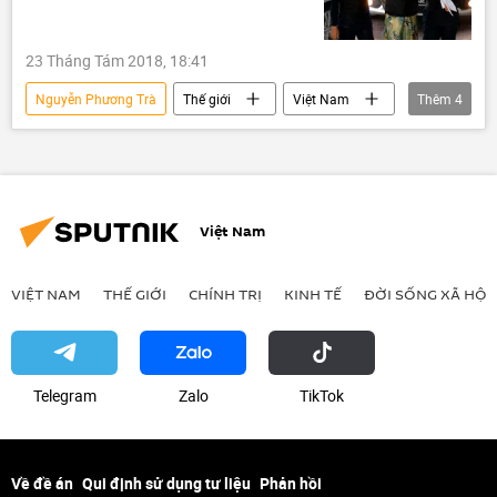
23 Tháng Tám 2018, 18:41
Nguyễn Phương Trà
Thế giới
Việt Nam
Thêm
4
Châu Á
Malaysia
Đoàn Thị Hương
Bộ Ngoại giao Việt Nam
Việt Nam
VIỆT NAM
THẾ GIỚI
CHÍNH TRỊ
KINH TẾ
ĐỜI SỐNG XÃ HỘI
Telegram
Zalo
ТikТоk
Về đề án
Qui định sử dụng tư liệu
Phản hồi