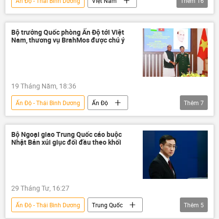
Ấn Độ - Thái Bình Dương
Việt Nam
Thêm
16
Tác giả
Quan điểm-Ý kiến
Tô Lâm
chuyến thăm
Bộ trưởng Quốc phòng Ấn Độ tới Việt
Nam, thương vụ BrahMos được chú ý
Tổng bí thư
Chủ tịch nước
Chính trị
Đối thoại Shangri-La
Singapore
Quân sự
19 Tháng Năm, 18:36
đối ngoại quốc phòng
Châu Á
Ấn Độ - Thái Bình Dương
Ấn Độ
Thêm
7
Thái Bình Dương
quan hệ quốc tế
Ấn Độ Dương
BrahMos
an ninh quốc phòng
quốc phòng
Phan Văn Giang
Bộ Quốc phòng Việt Nam
Bộ Ngoại giao Trung Quốc cáo buộc
Nhật Bản xúi giục đối đầu theo khối
quốc phòng
Việt Nam
hợp tác quốc phòng
29 Tháng Tư, 16:27
Ấn Độ - Thái Bình Dương
Trung Quốc
Thêm
5