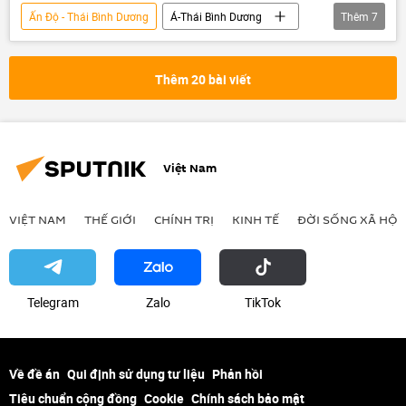
Ấn Độ - Thái Bình Dương
Á-Thái Bình Dương
Thêm
7
NATO
Thế giới
Chính trị
Nhà Trắng
Châu Á
Hoa Kỳ
Thêm 20 bài viết
phương Tây
Việt Nam
VIỆT NAM
THẾ GIỚI
CHÍNH TRỊ
KINH TẾ
ĐỜI SỐNG XÃ HỘI
Telegram
Zalo
ТikТоk
Về đề án
Qui định sử dụng tư liệu
Phản hồi
Tiêu chuẩn cộng đồng
Cookie
Chính sách bảo mật