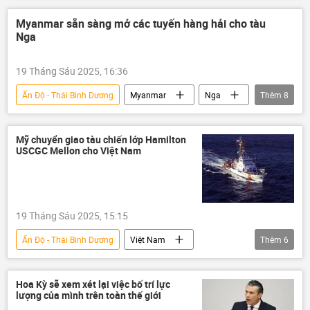
Quân sự
Bộ Quốc phòng Mỹ
Myanmar sẵn sàng mở các tuyến hàng hải cho tàu
Nga
quân đội
quân đội Mỹ
Nhà Trắng
Quốc hội Mỹ
19 Tháng Sáu 2025, 16:36
Ấn Độ - Thái Bình Dương
Myanmar
Nga
Thêm
8
SPIEF 2025
Diễn đàn Kinh tế Quốc tế St. Petersburg
Mỹ chuyển giao tàu chiến lớp Hamilton
USCGC Mellon cho Việt Nam
Ấn Độ
Thái Lan
Kinh tế
giao thông
Chính trị
Thế giới
19 Tháng Sáu 2025, 15:15
Ấn Độ - Thái Bình Dương
Việt Nam
Thêm
6
Hoa Kỳ
Khánh Hòa
Bộ Quốc phòng Việt Nam
Hoa Kỳ sẽ xem xét lại việc bố trí lực
lượng của mình trên toàn thế giới
Cảnh sát Biển Việt Nam
tàu chiến