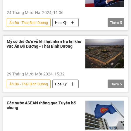
24 Tháng Mười Hai 2024, 11:06
Ấn Độ - Thái Bình Dương
Hoa Kỳ
Thêm
5
Joe Biden
Thế giới
ngân sách
quốc phòng
Nhà Trắng
Mỹ có thể đưa vũ khí hạt nhân trở lại khu
vực Ấn Độ Dương - Thái Bình Dương
29 Tháng Mười Một 2024, 15:32
Ấn Độ - Thái Bình Dương
Hoa Kỳ
Thêm
5
Thái Bình Dương
Chính trị
Thế giới
vũ khí hạt nhân
Các nước ASEAN thông qua Tuyên bố
chung
Lầu Năm Góc