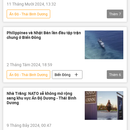
11 Tháng Mười 2024, 13:32
Ấn Độ - Thái Bình Dương
Thêm
7
Hội nghị Cấp cao ASEAN lần thứ 44, 45 tại Lào
ASEAN
Thế giới
Chính trị
Philippines và Nhật Bản lần đầu tập trận
chung ở Biển Đông
tuyên bố chung
Á-Thái Bình Dương
Đông Nam Á
2 Tháng Tám 2024, 18:59
Ấn Độ - Thái Bình Dương
Biển Đông
Thêm
6
Philippines
Nhật Bản
cuộc tập trận
Thế giới
Châu Á
Nhà Trắng: NATO sẽ không mở rộng
sang khu vực Ấn Độ Dương - Thái Bình
Quân sự
Dương
9 Tháng Bảy 2024, 00:47