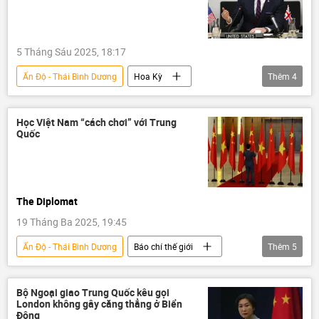
Thế giới
5 Tháng Sáu 2025, 18:17
Ấn Độ - Thái Bình Dương
Hoa Kỳ
Thêm
4
Lầu Năm Góc
Chính trị
quân đội Mỹ
Thế giới
Học Việt Nam “cách chơi” với Trung
Quốc
The Diplomat
19 Tháng Ba 2025, 19:45
Ấn Độ - Thái Bình Dương
Báo chí thế giới
Thêm
5
Chính trị
Thế giới
Việt Nam
Trung Quốc
Đông Nam Á
Bộ Ngoại giao Trung Quốc kêu gọi
London không gây căng thẳng ở Biển
Đông