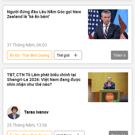
Thế giới
Châu Á
Nhật Bản
Chính trị
Trung Quốc
Nga
Người đứng đầu Lầu Năm Góc gọi New
Zealand là "kẻ ăn bám"
31 Tháng Năm, 06:03
Ấn Độ - Thái Bình Dương
Thế giới
Thêm
6
Hoa Kỳ
Lầu Năm Góc
Washington
New Zealand
TBT, CTN Tô Lâm phát biểu chính tại
Shangri-La 2026: Việt Nam đang được
quốc phòng
GDP
ngân sách
nhìn nhận như thế nào?
Taras Ivanov
25 Tháng Năm, 13:56