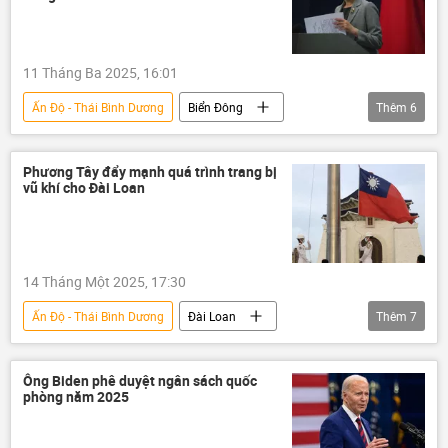
11 Tháng Ba 2025, 16:01
Ấn Độ - Thái Bình Dương
Biển Đông
Thêm
6
Bộ Ngoại giao Trung Quốc
Trung Quốc
Anh
Thế giới
tranh chấp lãnh thổ
Phương Tây đẩy mạnh quá trình trang bị
vũ khí cho Đài Loan
Chính trị
14 Tháng Một 2025, 17:30
Ấn Độ - Thái Bình Dương
Đài Loan
Thêm
7
Thế giới
Bộ Ngoại giao Nga
Nga
Chính trị
Sergey Lavrov
Ông Biden phê duyệt ngân sách quốc
phòng năm 2025
phương Tây
Philippines