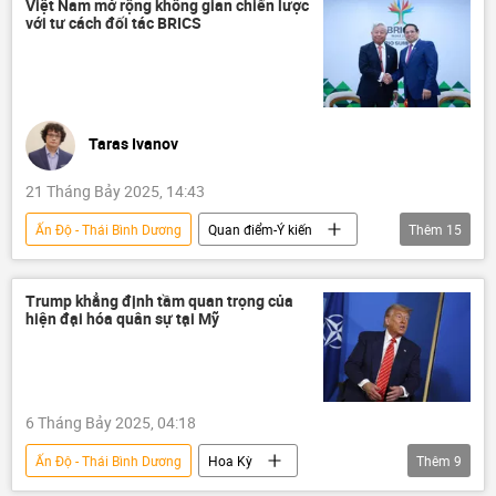
Thế giới
Ukraina
Châu Âu
Việt Nam mở rộng không gian chiến lược
với tư cách đối tác BRICS
Matxcơva
Hoa Kỳ
Trung Quốc
Ấn Độ
Thái Bình Dương
Belarus
Kazakhstan
Quan điểm-Ý kiến
chuyên gia
Taras Ivanov
21 Tháng Bảy 2025, 14:43
Ấn Độ - Thái Bình Dương
Quan điểm-Ý kiến
Thêm
15
Tác giả
Việt Nam
BRICS
Ngân hàng Phát triển BRICS
ngoại giao
Trump khẳng định tầm quan trọng của
hiện đại hóa quân sự tại Mỹ
Chính sách
đa phương
Chính trị
Thế giới
Ấn Độ Dương
Á-Thái Bình Dương
Nga
GDP
6 Tháng Bảy 2025, 04:18
Kinh tế
Trung Quốc
Ấn Độ - Thái Bình Dương
Hoa Kỳ
Thêm
9
Donald Trump
Thế giới
Chính trị