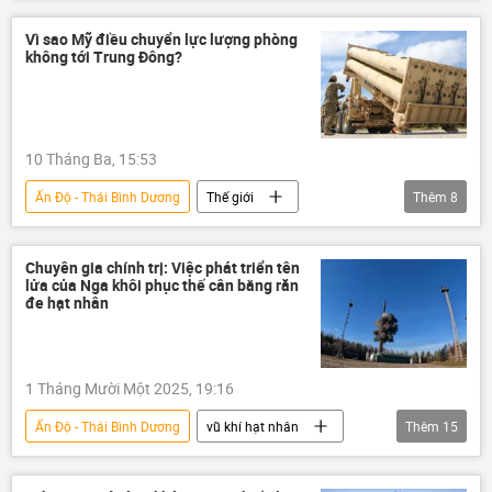
Nhật Bản
Thế giới
Chính trị
Bộ Ngoại giao Trung Quốc
Việt Nam
Vì sao Mỹ điều chuyển lực lượng phòng
không tới Trung Đông?
10 Tháng Ba, 15:53
Ấn Độ - Thái Bình Dương
Thế giới
Thêm
8
Chính trị
Báo chí thế giới
Hàn Quốc
Trung Đông
Hoa Kỳ
Chuyên gia chính trị: Việc phát triển tên
lửa của Nga khôi phục thế cân bằng răn
Iran
hệ thống THAAD
đe hạt nhân
Tổ hợp tên lửa phòng không "Patriot"
1 Tháng Mười Một 2025, 19:16
Ấn Độ - Thái Bình Dương
vũ khí hạt nhân
Thêm
15
lĩnh vực hạt nhân
Nga
Quân sự