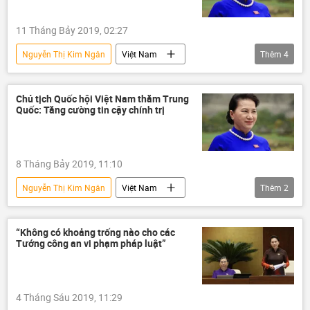
11 Tháng Bảy 2019, 02:27
Nguyễn Thị Kim Ngân
Việt Nam
Thêm
4
Châu Á
Thế giới
Chính trị
chuyến thăm
Trung Quốc
Chủ tịch Quốc hội Việt Nam thăm Trung
Quốc: Tăng cường tin cậy chính trị
8 Tháng Bảy 2019, 11:10
Nguyễn Thị Kim Ngân
Việt Nam
Thêm
2
Chính trị
Trung Quốc
hợp tác
“Không có khoảng trống nào cho các
Tướng công an vi phạm pháp luật”
4 Tháng Sáu 2019, 11:29