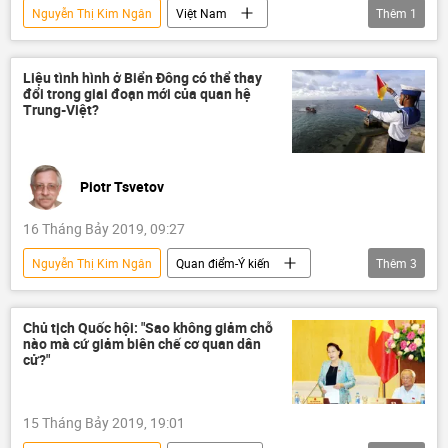
Nguyễn Thị Kim Ngân
Việt Nam
Thêm
1
Chính trị
Quốc hội
Liệu tình hình ở Biển Đông có thể thay
đổi trong giai đoạn mới của quan hệ
Trung-Việt?
Piotr Tsvetov
16 Tháng Bảy 2019, 09:27
Nguyễn Thị Kim Ngân
Quan điểm-Ý kiến
Thêm
3
Biển Đông
Tập Cận Bình
Trung Quốc
Chủ tịch Quốc hội: "Sao không giảm chỗ
nào mà cứ giảm biên chế cơ quan dân
cử?"
15 Tháng Bảy 2019, 19:01