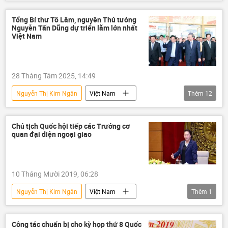
Vingroup
Hải Phòng
thông tin
nhà máy nhiệt điện
Nông Đức Mạnh
Tổng Bí thư Tô Lâm, nguyên Thủ tướng
Nguyễn Tấn Dũng dự triển lãm lớn nhất
Phạm Minh Chính
Nguyễn Minh Triết
Việt Nam
Phan Diễn
dự án
28 Tháng Tám 2025, 14:49
Nguyễn Thị Kim Ngân
Việt Nam
Thêm
12
thông tin
Tô Lâm
Phạm Minh Chính
Trần Thanh Mẫn
Chủ tịch Quốc hội tiếp các Trưởng cơ
quan đại diện ngoại giao
Nông Đức Mạnh
Nguyễn Tấn Dũng
doanh nghiệp
AI
Nguyễn Văn Hùng
Vingroup
10 Tháng Mười 2019, 06:28
công nghệ
Văn hóa
Nguyễn Thị Kim Ngân
Việt Nam
Thêm
1
Quốc hội
tiếp khách
Công tác chuẩn bị cho kỳ họp thứ 8 Quốc