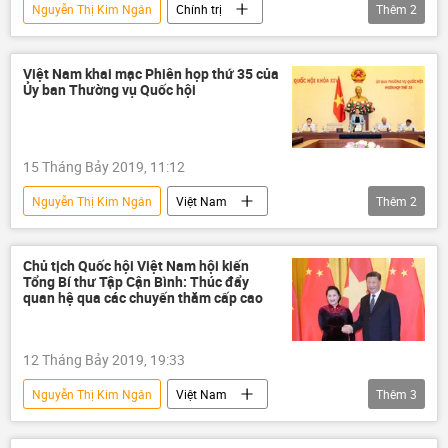
Nguyễn Thị Kim Ngân
Chính trị
Thêm
2
Việt Nam
Quốc hội
Lê Vĩnh Tân
Việt Nam khai mạc Phiên họp thứ 35 của
Ủy ban Thường vụ Quốc hội
15 Tháng Bảy 2019, 11:12
Nguyễn Thị Kim Ngân
Việt Nam
Thêm
2
Chính trị
Quốc hội
dự thảo luật
Chủ tịch Quốc hội Việt Nam hội kiến
Tổng Bí thư Tập Cận Bình: Thúc đẩy
quan hệ qua các chuyến thăm cấp cao
12 Tháng Bảy 2019, 19:33
Nguyễn Thị Kim Ngân
Việt Nam
Thêm
3
Chính trị
Tập Cận Bình