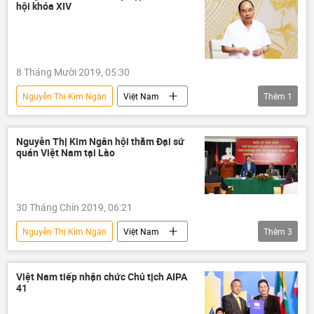
hội khóa XIV
8 Tháng Mười 2019, 05:30
Nguyễn Thị Kim Ngân
Việt Nam
Thêm
1
Chính trị
Nguyễn Xuân Phúc
Nguyễn Thị Kim Ngân hội thăm Đại sứ
quán Việt Nam tại Lào
30 Tháng Chín 2019, 06:21
Nguyễn Thị Kim Ngân
Việt Nam
Thêm
3
Châu Á
Thế giới
Lào
chuyến thăm
Việt Nam tiếp nhận chức Chủ tịch AIPA
41