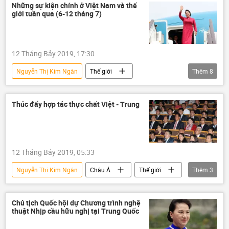
Trung Quốc
hợp tác
Những sự kiện chính ở Việt Nam và thế
giới tuần qua (6-12 tháng 7)
12 Tháng Bảy 2019, 17:30
Nguyễn Thị Kim Ngân
Thế giới
Thêm
8
TOP-5 sự kiện chính trong tuần
Trung Quốc
Iran
uranium
Hàn Quốc
Thúc đẩy hợp tác thực chất Việt - Trung
Hồng Kông
dân số
Carrie Lam
12 Tháng Bảy 2019, 05:33
Nguyễn Thị Kim Ngân
Châu Á
Thế giới
Thêm
3
Việt Nam
Một vành đai - một con đường
Trung Quốc
Chủ tịch Quốc hội dự Chương trình nghệ
thuật Nhịp cầu hữu nghị tại Trung Quốc