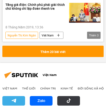
Tăng giá điện: Chính phủ phải giải thích
chứ không chỉ lập đoàn thanh tra
8 Tháng Năm 2019, 13:36
Nguyễn Thị Kim Ngân
Việt Nam
Thêm
3
Kinh doanh
EVN
giá điện
Thêm 20 bài viết
Việt Nam
VIỆT NAM
THẾ GIỚI
CHÍNH TRỊ
KINH TẾ
ĐỜI SỐNG XÃ HỘI