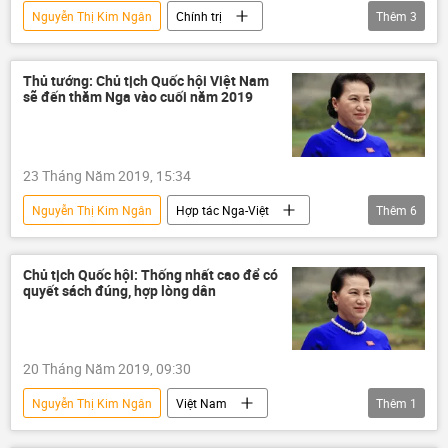
Nguyễn Thị Kim Ngân
Chính trị
Thêm
3
Việt Nam
Tô Lâm
Lê Thanh Vân
kỷ luật
Thủ tướng: Chủ tịch Quốc hội Việt Nam
sẽ đến thăm Nga vào cuối năm 2019
23 Tháng Năm 2019, 15:34
Nguyễn Thị Kim Ngân
Hợp tác Nga-Việt
Thêm
6
Nguyễn Xuân Phúc
Liên bang Nga
Duma Quốc gia Nga
Vyacheslav Volodin
Chủ tịch Quốc hội: Thống nhất cao để có
quyết sách đúng, hợp lòng dân
Quốc hội Việt Nam
Chuyến thăm của Thủ tướng nước CHXHCN Việt Nam Nguyễn Xuân Phúc tới Nga
20 Tháng Năm 2019, 09:30
Nguyễn Thị Kim Ngân
Việt Nam
Thêm
1
Chính trị
Quốc hội