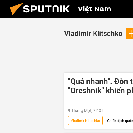
Việt Nam
Vladimir Klitschko
"Quá nhanh". Đòn 
"Oreshnik" khiến p
9 Tháng Một, 22:08
Vladimir Klitschko
Chiến dịch quân 
Vladimir Putin
Ukraina