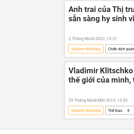
Thế giới
Kiev
Lvov
Anh trai của Thị t
Emmanuel Macron
sẵn sàng hy sinh v
2 Tháng Mười 2023, 19:37
Vladimir Klitschko
Chiến dịch quân 
Nga
Quân sự
quân 
Vladimir Klitschko
thế giới của mình,
29 Tháng Mười Một 2015, 15:45
Vladimir Klitschko
Thể thao