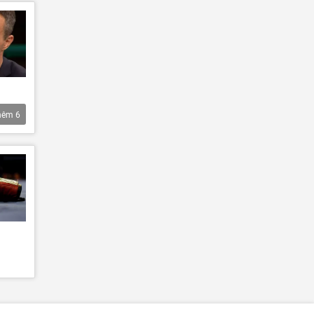
hêm
6