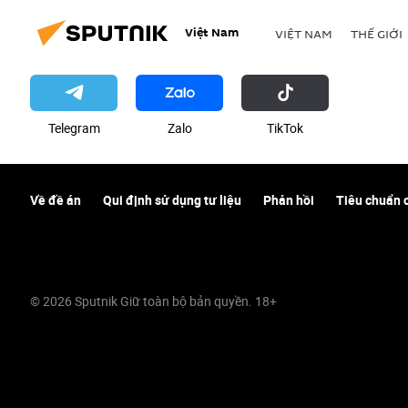
Việt Nam
VIỆT NAM
THẾ GIỚI
Telegram
Zalo
ТikТоk
Về đề án
Qui định sử dụng tư liệu
Phản hồi
Tiêu chuẩn 
© 2026 Sputnik Giữ toàn bộ bản quyền. 18+