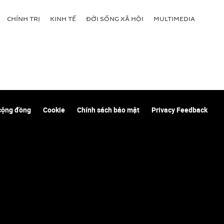
CHÍNH TRỊ
KINH TẾ
ĐỜI SỐNG XÃ HỘI
MULTIMEDIA
cộng đồng
Cookie
Chính sách bảo mật
Privacy Feedback