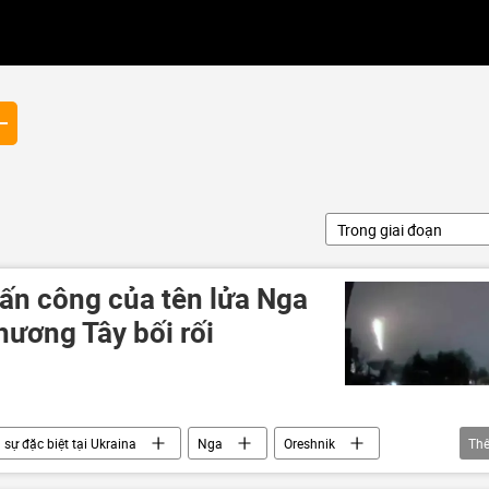
Trong giai đoạn
tấn công của tên lửa Nga
hương Tây bối rối
sự đặc biệt tại Ukraina
Nga
Oreshnik
Th
Cuộc khủng hoảng ở Ukraina
thông tin