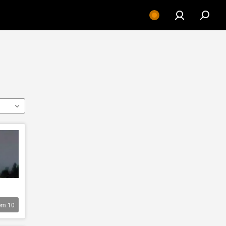
êm
10