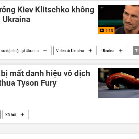
Bộ Quốc phòng Nga
NATO
rưởng Kiev Klitschko không
ì Ukraina
2:13
sự đặc biệt tại Ukraina
Video từ Ukraina
Ukraina
T
đội Nga
bảo vệ Tổ quốc
Thế giới
Kiev
 bị mất danh hiệu vô địch
 thua Tyson Fury
Xã hội