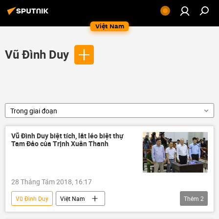
Việt Nam
Vũ Đình Duy
Trong giai đoạn
Vũ Đình Duy biệt tích, lắt léo biệt thự
Tam Đảo của Trịnh Xuân Thanh
28 Tháng Tám 2018, 16:17
Vũ Đình Duy
Việt Nam
Thêm
2
Trịnh Xuân Thanh
Đỗ Văn Hồng