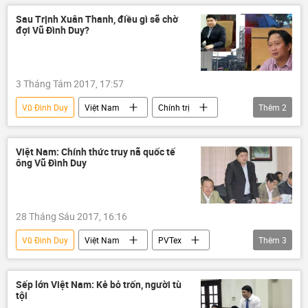
Trịnh Xuân Thanh
Trần Vũ Quỳnh Anh
Sau Trịnh Xuân Thanh, điều gì sẽ chờ
đợi Vũ Đình Duy?
Đảng Cộng sản Việt Nam
Bộ Chính Trị VN
tham nhũng
bổ nhiệm
Vụ Trịnh Xuân Thanh: Căng thẳng quan hệ Việt - Đức
3 Tháng Tám 2017, 17:57
Vũ Đình Duy
Việt Nam
Chính trị
Thêm
2
PVTex
Vinalines
Việt Nam: Chính thức truy nã quốc tế
ông Vũ Đình Duy
28 Tháng Sáu 2017, 16:16
Vũ Đình Duy
Việt Nam
PVTex
Thêm
3
Bộ Công an Việt Nam
Interpol
tham nhũng
Sếp lớn Việt Nam: Kẻ bỏ trốn, người tù
tội