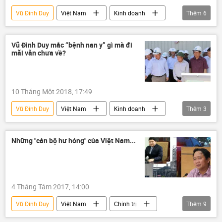
Vũ Đình Duy
Việt Nam
Kinh doanh
Thêm
6
Singapore
Trần Bắc Hà
Phạm Công Danh
Trầm Bê
BIDV
Vũ Đình Duy mắc “bệnh nan y” gì mà đi
mãi vẫn chưa về?
VNCB
10 Tháng Một 2018, 17:49
Vũ Đình Duy
Việt Nam
Kinh doanh
Thêm
3
Trịnh Xuân Thanh
Vũ nhôm
PVTex
Những "cán bộ hư hỏng" của Việt Nam...
4 Tháng Tám 2017, 14:00
Vũ Đình Duy
Việt Nam
Chính trị
Thêm
9
Thanh Hóa
Tây Nam Bộ