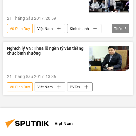
21 Tháng Sáu 2017, 20:59
Vũ Đình Duy
Việt Nam
Kinh doanh
Thêm
5
Vientiane
Trịnh Xuân Thanh
Vũ Đức Thuận
PVTex
PVC
Nghịch lý VN: Thua lỗ ngàn tỷ vẫn thăng
chức bình thường
21 Tháng Sáu 2017, 13:35
Vũ Đình Duy
Việt Nam
PVTex
Việt Nam