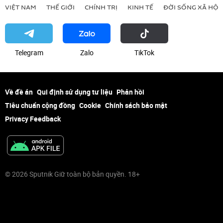
VIỆT NAM
THẾ GIỚI
CHÍNH TRỊ
KINH TẾ
ĐỜI SỐNG XÃ HỘI
Telegram
Zalo
ТikТоk
Về đề án
Qui định sử dụng tư liệu
Phản hồi
Tiêu chuẩn cộng đồng
Cookie
Chính sách bảo mật
Privacy Feedback
© 2026 Sputnik Giữ toàn bộ bản quyền. 18+