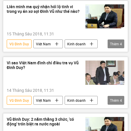
PVTex
Liên minh ma quỷ nhận hối lộ tinh vi
trong vụ án xơ sợi Đình Vũ như thế nào?
15 Tháng Sáu 2018, 11:31
Vũ Đình Duy
Việt Nam
Kinh doanh
Thêm
4
Trịnh Xuân Thanh
Đinh La Thăng
PVTex
PVN
Vì sao Việt Nam đình chỉ điều tra vụ Vũ
Đình Duy?
14 Tháng Sáu 2018, 11:31
Vũ Đình Duy
Việt Nam
Kinh doanh
Thêm
4
Trịnh Xuân Thanh
PVTex
trốn thuế
chữa bệnh
Vũ Đình Duy: 2 năm thăng 3 chức, 'có
động' trốn biệt ra nước ngoài