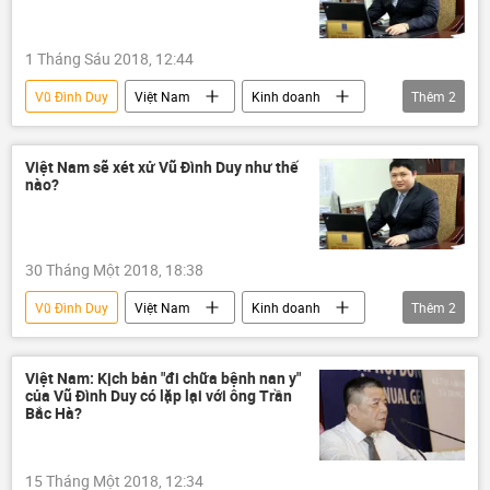
1 Tháng Sáu 2018, 12:44
Vũ Đình Duy
Việt Nam
Kinh doanh
Thêm
2
PVN
Bộ Công Thương
Việt Nam sẽ xét xử Vũ Đình Duy như thế
nào?
30 Tháng Một 2018, 18:38
Vũ Đình Duy
Việt Nam
Kinh doanh
Thêm
2
PVTex
PVN
Việt Nam: Kịch bản "đi chữa bệnh nan y"
của Vũ Đình Duy có lặp lại với ông Trần
Bắc Hà?
15 Tháng Một 2018, 12:34