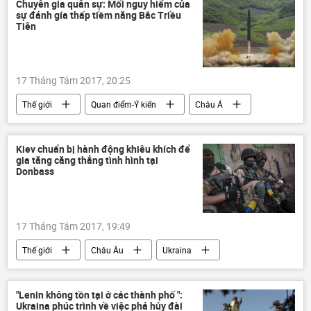
Chuyên gia quân sự: Mối nguy hiểm của
sự đánh gía thấp tiềm năng Bắc Triều
Tiên
17 Tháng Tám 2017, 20:25
Thế giới
Quan điểm-Ý kiến
Châu Á
Bắc Triều Tiên
Vasily Kashin
Kiev chuẩn bị hành động khiêu khích để
gia tăng căng thẳng tình hình tại
Donbass
17 Tháng Tám 2017, 19:49
Thế giới
Châu Âu
Ukraina
Donbass
"Lenin không tồn tại ở các thành phố ":
Ukraina phúc trình về việc phá hủy đài