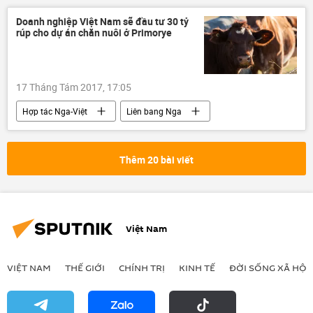
Doanh nghiệp Việt Nam sẽ đầu tư 30 tỷ
rúp cho dự án chăn nuôi ở Primorye
17 Tháng Tám 2017, 17:05
Hợp tác Nga-Việt
Liên bang Nga
TH True Milk
Thêm 20 bài viết
Việt Nam
VIỆT NAM
THẾ GIỚI
CHÍNH TRỊ
KINH TẾ
ĐỜI SỐNG XÃ HỘI