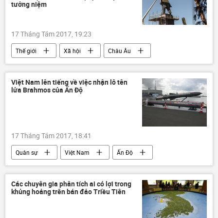
tưởng niệm
17 Tháng Tám 2017, 19:23
Thế giới
Xã hội
Châu Âu
Ukraina
Vladimir Lenin
Việt Nam lên tiếng về việc nhận lô tên
lửa Brahmos của Ấn Độ
17 Tháng Tám 2017, 18:41
Quân sự
Việt Nam
Ấn Độ
Philippines
Trung Quốc
Biển Đông
Lê Thị Thu Hằng
Các chuyên gia phân tích ai có lợi trong
khủng hoảng trên bán đảo Triều Tiên
tên lửa