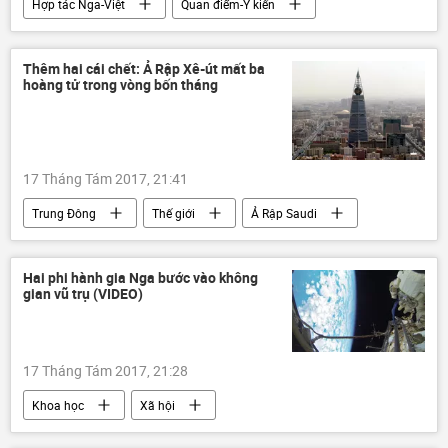
Hợp tác Nga-Việt
Quan điểm-Ý kiến
Liên bang Nga
Vladimir Kolotov
Thêm hai cái chết: Ả Rập Xê-út mất ba
hoàng tử trong vòng bốn tháng
17 Tháng Tám 2017, 21:41
Trung Đông
Thế giới
Ả Rập Saudi
Saudi Arabia
Hai phi hành gia Nga bước vào không
gian vũ trụ (VIDEO)
17 Tháng Tám 2017, 21:28
Khoa học
Xã hội