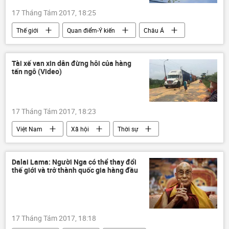
17 Tháng Tám 2017, 18:25
Thế giới
Quan điểm-Ý kiến
Châu Á
Bắc Triều Tiên
Trung Quốc
Liên bang Nga
Tài xế van xin dân đừng hôi của hàng
tấn ngô (Video)
17 Tháng Tám 2017, 18:23
Việt Nam
Xã hội
Thời sự
Quảng Ninh
ngô
hôi của
Dalai Lama: Người Nga có thể thay đổi
thế giới và trở thành quốc gia hàng đầu
17 Tháng Tám 2017, 18:18