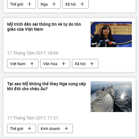
Thế giới
Nga
Xã hội
Liên bang Nga
Đức Đạt Lai Lạt Ma
Mỹ trích dẫn sai thông tin về tự do tôn
giáo của Việt Nam
17 Tháng Tám 2017, 18:09
Việt Nam
Văn hóa
Xã hội
Bộ Ngoại giao Việt Nam
tôn giáo
Tại sao Mỹ không thể thay Nga cung cấp
khí đốt cho châu Âu?
17 Tháng Tám 2017, 17:51
Thế giới
Kinh doanh
Liên bang Nga
Vladimir Chizhov