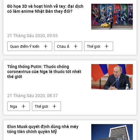
Đồ họa 3D và hoạt hình vẽ tay: đại dịch
có làm anime Nhật Bản thay đổi?
21 Tháng Sáu 2020, 09:05
Quan điểm-Ý kiến
Châu Á
Thế giới
Xã hội
Giải trí
Tổng thống Putin: Thuốc chống
coronavirus của Nga là thuốc tốt nhất
thế giới
21 Tháng Sáu 2020, 08:37
Nga
Thế giới
Elon Musk quyết định dùng nhà máy
tống tiền chính quyền Mỹ