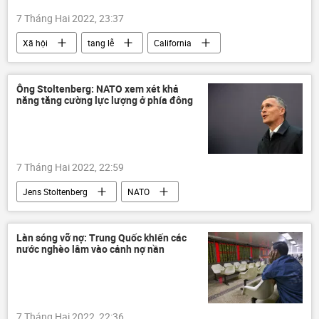
7 Tháng Hai 2022, 23:37
Xã hội
tang lễ
California
Hoa Kỳ
Ông Stoltenberg: NATO xem xét khả
năng tăng cường lực lượng ở phía đông
7 Tháng Hai 2022, 22:59
Jens Stoltenberg
NATO
Trung Quốc
Nga
Chính trị
Quân sự
Hoa Kỳ
Làn sóng vỡ nợ: Trung Quốc khiến các
nước nghèo lâm vào cảnh nợ nần
7 Tháng Hai 2022, 22:36