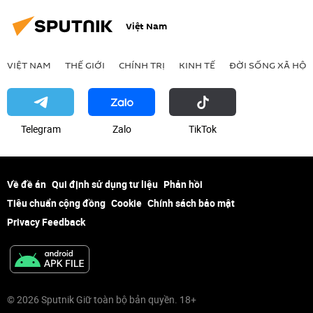
Việt Nam
VIỆT NAM
THẾ GIỚI
CHÍNH TRỊ
KINH TẾ
ĐỜI SỐNG XÃ HỘI
Telegram
Zalo
ТikТоk
Về đề án
Qui định sử dụng tư liệu
Phản hồi
Tiêu chuẩn cộng đồng
Cookie
Chính sách bảo mật
Privacy Feedback
© 2026 Sputnik Giữ toàn bộ bản quyền. 18+