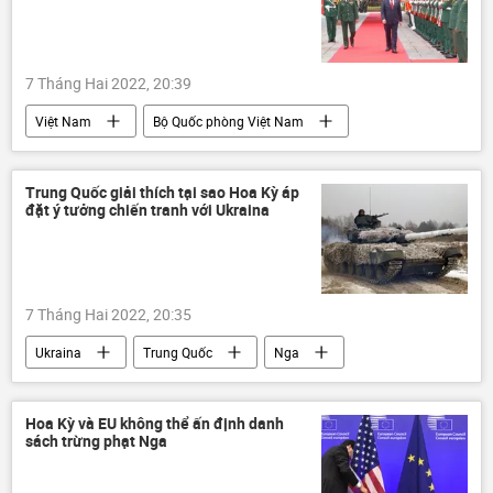
7 Tháng Hai 2022, 20:39
Việt Nam
Bộ Quốc phòng Việt Nam
Vương Đình Huệ
Quân đội Nhân dân Việt Nam
quân đội
Trung Quốc giải thích tại sao Hoa Kỳ áp
đặt ý tưởng chiến tranh với Ukraina
Phan Văn Giang
7 Tháng Hai 2022, 20:35
Ukraina
Trung Quốc
Nga
Báo chí thế giới
NATO
Hoa Kỳ
chiến tranh
Hoa Kỳ và EU không thể ấn định danh
sách trừng phạt Nga