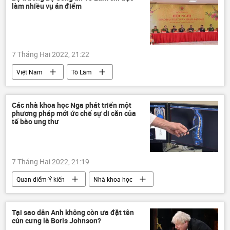
làm nhiều vụ án điểm
7 Tháng Hai 2022, 21:22
Việt Nam
Tô Lâm
Bộ Công an Việt Nam
CAND
Các nhà khoa học Nga phát triển một
phương pháp mới ức chế sự di căn của
tế bào ung thư
7 Tháng Hai 2022, 21:19
Quan điểm-Ý kiến
Nhà khoa học
Khoa học
ung thư
Sức khoẻ
Nga
Tại sao dân Anh không còn ưa đặt tên
cún cưng là Boris Johnson?