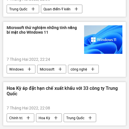
Trung Quốc
Quan điểm-Ý kiến
Kinh tế
Thế giới
GDP
Ngân hàng Thế giới
nợ nần
Microsoft thử nghiệm những tính năng
bí mật cho Windows 11
7 Tháng Hai 2022, 22:24
Windows
Microsoft
công nghệ
Xã hội
Hoa Kỳ áp đặt hạn chế xuất khẩu với 33 công ty Trung
Quốc
7 Tháng Hai 2022, 22:08
Chính trị
Hoa Kỳ
Trung Quốc
Kinh tế