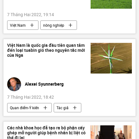
7 Tháng Hai 2022, 19:14
Việt Nam
nông nghiệp
doanh nghiệp
Việt Nam là quốc gia đầu tiên quan tâm
đến loại tuabin gió theo nguyên tắc mới
của Nga
Alexei Syunnerberg
7 Tháng Hai 2022, 18:42
Quan điểm-Ý kiến
Tác giả
Việt Nam
Hợp tác Nga-Việt
Kinh tế
năng lượng gió
Các nhà khoa học đã tạo ra bộ phận cấy
ghép mỡ người giúp bệnh nhân bị liệt có
thể đi lại