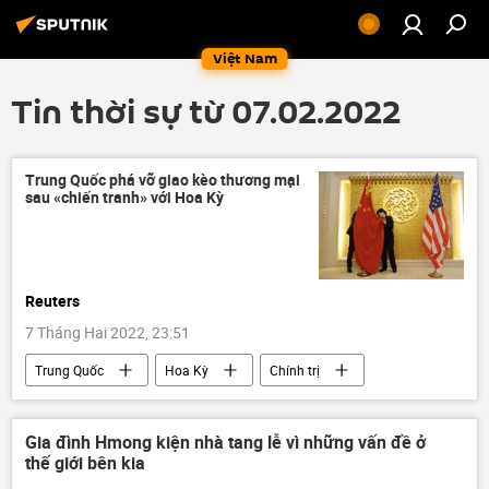
Việt Nam
Tin thời sự từ 07.02.2022
Trung Quốc phá vỡ giao kèo thương mại
sau «chiến tranh» với Hoa Kỳ
Reuters
7 Tháng Hai 2022, 23:51
Trung Quốc
Hoa Kỳ
Chính trị
Kinh tế
cuộc chiến thương mại
Báo chí thế giới
Gia đình Hmong kiện nhà tang lễ vì những vấn đề ở
thế giới bên kia