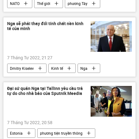
NATO
Thế giới
phương Tây
quan hệ
Jens Stoltenberg
Á-Thái Bình Dương
Nga sẽ phải thay đổi tính chất nền kinh
tế của mình
Cuộc khủng hoảng ở Ukraina
xung đột
Nga
7 Tháng Tư 2022, 21:27
Dmitry Kiselev
Kinh tế
Nga
phương Tây
trừng phạt
Đại sứ quán Nga tại Tallinn yêu cầu trả
tự do cho nhà báo của Sputnik Meedia
7 Tháng Tư 2022, 20:58
Estonia
phương tiện truyền thông