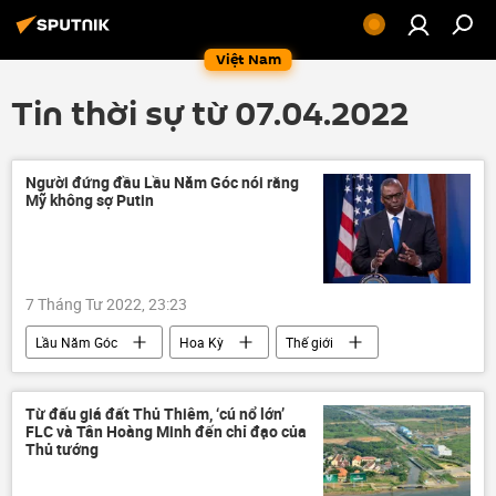
Việt Nam
Tin thời sự từ 07.04.2022
Người đứng đầu Lầu Năm Góc nói rằng
Mỹ không sợ Putin
7 Tháng Tư 2022, 23:23
Lầu Năm Góc
Hoa Kỳ
Thế giới
Vladimir Putin
Nga
xung đột
Từ đấu giá đất Thủ Thiêm, ‘cú nổ lớn’
FLC và Tân Hoàng Minh đến chỉ đạo của
Thủ tướng