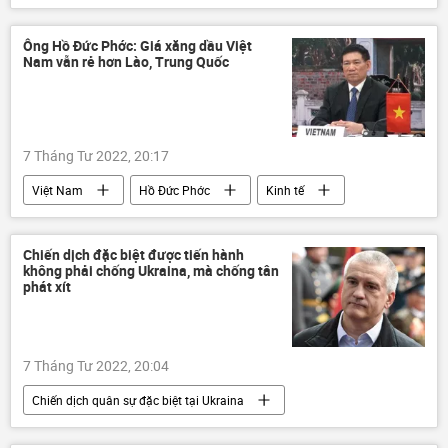
Thế giới
Cuộc khủng hoảng ở Ukraina
Ukraina
xung đột
Báo chí thế giới
Ông Hồ Đức Phớc: Giá xăng dầu Việt
Nam vẫn rẻ hơn Lào, Trung Quốc
7 Tháng Tư 2022, 20:17
Việt Nam
Hồ Đức Phớc
Kinh tế
Kinh doanh
xăng
giá
Chiến dịch đặc biệt được tiến hành
không phải chống Ukraina, mà chống tân
phát xít
7 Tháng Tư 2022, 20:04
Chiến dịch quân sự đặc biệt tại Ukraina
Cuộc khủng hoảng ở Ukraina
Ukraina