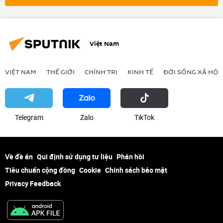
Việt Nam
VIỆT NAM
THẾ GIỚI
CHÍNH TRỊ
KINH TẾ
ĐỜI SỐNG XÃ HỘI
Telegram
Zalo
ТikТоk
Về đề án
Qui định sử dụng tư liệu
Phản hồi
Tiêu chuẩn cộng đồng
Cookie
Chính sách bảo mật
Privacy Feedback