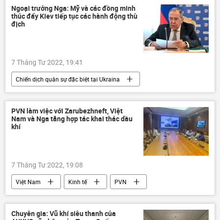
xung đột
Thế giới
Nga
Ngoại trưởng Nga: Mỹ và các đồng minh
thúc đẩy Kiev tiếp tục các hành động thù
Donbass
DNR
LNR
địch
7 Tháng Tư 2022, 19:41
Chiến dịch quân sự đặc biệt tại Ukraina
Nga
Cuộc khủng hoảng ở Ukraina
Sergey Lavrov
Ukraina
Thế giới
PVN làm việc với Zarubezhneft, Việt
Nam và Nga tăng hợp tác khai thác dầu
Bộ Ngoại giao Nga
xung đột
khí
phương Tây
7 Tháng Tư 2022, 19:08
Việt Nam
Kinh tế
PVN
Zarubezhneft
Chuyên gia: Vũ khí siêu thanh của