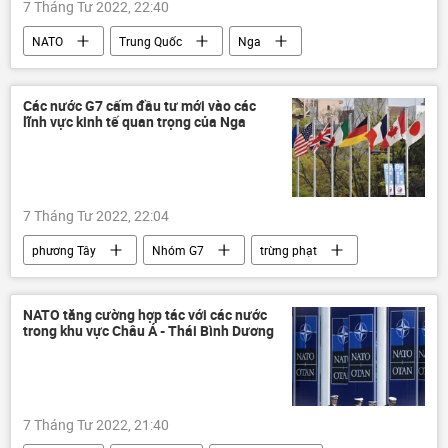
7 Tháng Tư 2022, 22:40
NATO
Trung Quốc
Nga
quan hệ
Thế giới
phương Tây
xung đột
Cuộc khủng hoảng ở Ukraina
Các nước G7 cấm đầu tư mới vào các
lĩnh vực kinh tế quan trọng của Nga
Ukraina
7 Tháng Tư 2022, 22:04
phương Tây
Nhóm G7
trừng phạt
Nga
Ukraina
xung đột
Thế giới
NATO tăng cường hợp tác với các nước
trong khu vực Châu Á - Thái Bình Dương
7 Tháng Tư 2022, 21:40