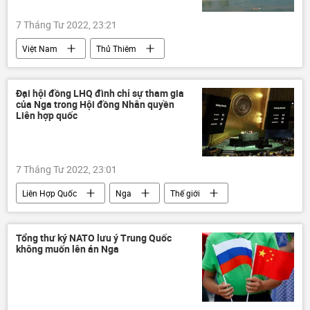
7 Tháng Tư 2022, 23:21
Việt Nam
Thủ Thiêm
Thành phố Hồ Chí Minh
Đại hội đồng LHQ đình chỉ sự tham gia
của Nga trong Hội đồng Nhân quyền
Liên hợp quốc
7 Tháng Tư 2022, 23:01
Liên Hợp Quốc
Nga
Thế giới
Cuộc khủng hoảng ở Ukraina
Ukraina
xung đột
Tổng thư ký NATO lưu ý Trung Quốc
không muốn lên án Nga