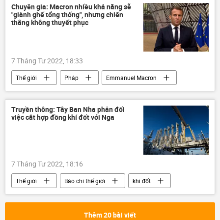
Báo chí thế giới
Chuyên gia: Macron nhiều khả năng sẽ
"giành ghế tổng thống", nhưng chiến
Các biện pháp trừng phạt chống Nga
thắng không thuyết phục
7 Tháng Tư 2022, 18:33
Thế giới
Pháp
Emmanuel Macron
bầu cử
Chính trị
chuyên gia
Quan điểm-Ý kiến
Truyền thông: Tây Ban Nha phản đối
việc cắt hợp đồng khí đốt với Nga
7 Tháng Tư 2022, 18:16
Thế giới
Báo chí thế giới
khí đốt
Nga
Tây Ban Nha
Cuộc khủng hoảng ở Ukraina
Thêm 20 bài viết