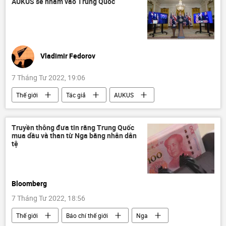
AUKUS sẽ nhắm vào Trung Quốc
Vladimir Fedorov
7 Tháng Tư 2022, 19:06
Thế giới
Tác giả
AUKUS
Trung Quốc
Nhật Bản
Hoa Kỳ
Australia
Anh
Quân sự
Truyền thông đưa tin rằng Trung Quốc
mua dầu và than từ Nga bằng nhân dân
tệ
Bloomberg
7 Tháng Tư 2022, 18:56
Thế giới
Báo chí thế giới
Nga