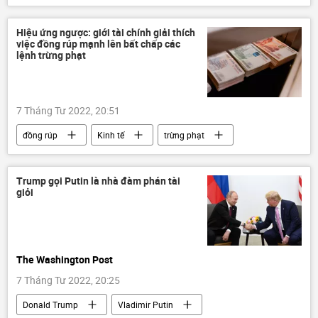
Thế giới
nhà báo
Đại sứ quán Nga
Hiệu ứng ngược: giới tài chính giải thích
việc đồng rúp mạnh lên bất chấp các
lệnh trừng phạt
7 Tháng Tư 2022, 20:51
đồng rúp
Kinh tế
trừng phạt
phương Tây
Quan điểm-Ý kiến
usd
đồng euro
chuyên gia
Trump gọi Putin là nhà đàm phán tài
giỏi
Nga
Các biện pháp trừng phạt chống Nga
The Washington Post
7 Tháng Tư 2022, 20:25
Donald Trump
Vladimir Putin