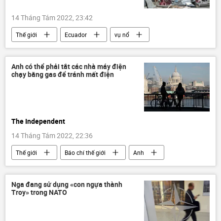
14 Tháng Tám 2022, 23:42
Thế giới
Ecuador
vụ nổ
Thời sự
cái chết
Anh có thể phải tắt các nhà máy điện
chạy bằng gas để tránh mất điện
The Independent
14 Tháng Tám 2022, 22:36
Thế giới
Báo chí thế giới
Anh
năng lượng
Kinh tế
Cuộc khủng hoảng ở Ukraina
Nga đang sử dụng «con ngựa thành
Troy» trong NATO
Các biện pháp trừng phạt chống Nga