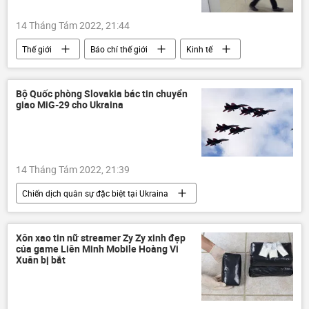
14 Tháng Tám 2022, 21:44
Thế giới
Báo chí thế giới
Kinh tế
NATO
Thổ Nhĩ Kỳ
Nga
Cuộc khủng hoảng ở Ukraina
Bộ Quốc phòng Slovakia bác tin chuyển
giao MiG-29 cho Ukraina
Các biện pháp trừng phạt chống Nga
14 Tháng Tám 2022, 21:39
Chiến dịch quân sự đặc biệt tại Ukraina
Thế giới
Slovakia
Ukraina
MiG-29
Cuộc khủng hoảng ở Ukraina
Xôn xao tin nữ streamer Zy Zy xinh đẹp
của game Liên Minh Mobile Hoàng Vi
viện trợ quân sự
Quân sự
Xuân bị bắt
xung đột quân sự