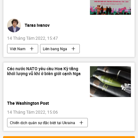
Taras Ivanov
14 Tháng Tám 2022, 15:47
Việt Nam
Liên bang Nga
Hợp tác Nga-Việt
hợp tác
Chính trị
Khoa học và công nghệ
Các nước NATO yêu cầu Hoa Kỳ tăng
khối lượng vũ khí ở biên giới cạnh Nga
Đại sứ quán Liên bang Nga tại Việt Nam
Liên Xô
Tác giả
The Washington Post
14 Tháng Tám 2022, 15:06
Chiến dịch quân sự đặc biệt tại Ukraina
Ukraina
Cuộc khủng hoảng ở Ukraina