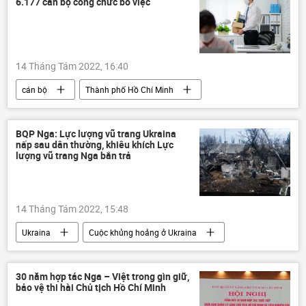
6.177 cán bộ công chức bỏ việc
14 Tháng Tám 2022, 16:40
cán bộ
Thành phố Hồ Chí Minh
Việt Nam
Xã hội
BQP Nga: Lực lượng vũ trang Ukraina
nấp sau dân thường, khiêu khích Lực
lượng vũ trang Nga bắn trả
14 Tháng Tám 2022, 15:48
Ukraina
Cuộc khủng hoảng ở Ukraina
Chiến dịch quân sự đặc biệt tại Ukraina
Nga
Quân đội Nga
Quân sự
30 năm hợp tác Nga – Việt trong gìn giữ,
bảo vệ thi hài Chủ tịch Hồ Chí Minh
Thế giới
DNR
LNR