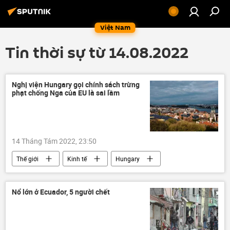
Việt Nam
Tin thời sự từ 14.08.2022
Nghị viện Hungary gọi chính sách trừng
phạt chống Nga của EU là sai lầm
14 Tháng Tám 2022, 23:50
Thế giới
Kinh tế
Hungary
Nga
Cuộc khủng hoảng ở Ukraina
Các biện pháp trừng phạt chống Nga
Nổ lớn ở Ecuador, 5 người chết