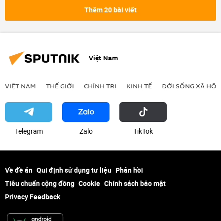
NATO
Nga
Hoa Kỳ
Thêm 20 bài viết
Quân sự
Thế giới
Báo chí thế giới
Việt Nam
VIỆT NAM
THẾ GIỚI
CHÍNH TRỊ
KINH TẾ
ĐỜI SỐNG XÃ HỘI
Telegram
Zalo
ТikТоk
Về đề án
Qui định sử dụng tư liệu
Phản hồi
Tiêu chuẩn cộng đồng
Cookie
Chính sách bảo mật
Privacy Feedback