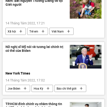
Nam: Bắt Nguyễn Trường Giang về tội
DNR
LNR
Giết người
14 Tháng Tám 2022, 17:21
Xã hội
Trẻ em
Việt Nam
Thời sự
Nữ nghị sĩ Mỹ nói về tương lai chính trị
có thể của Biden
New York Times
14 Tháng Tám 2022, 17:02
Joe Biden
Hoa Kỳ
Báo chí thế giới
Chính trị
TP.HCM đính chính vụ nhầm thông tin