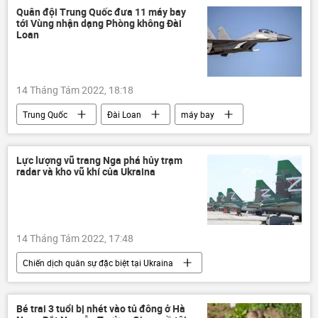
Quân đội Trung Quốc đưa 11 máy bay
tới Vùng nhận dạng Phòng không Đài
Loan
14 Tháng Tám 2022, 18:18
Trung Quốc
Đài Loan
máy bay
Quân sự
Thế giới
Lực lượng vũ trang Nga phá hủy trạm
radar và kho vũ khí của Ukraina
14 Tháng Tám 2022, 17:48
Chiến dịch quân sự đặc biệt tại Ukraina
Ukraina
Cuộc khủng hoảng ở Ukraina
Nga
Quân sự
Quân đội Nga
Bé trai 3 tuổi bị nhét vào tủ đông ở Hà