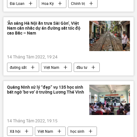
Đài Loan
Hoa Kỳ
Chính trị
Trung Quốc
Thế giới
‘Ăn sáng Hà Nội ăn trưa Sài Gòn’, Việt
Nam cân nhắc dự án đường sắt tốc độ
cao Bắc – Nam
14 Tháng Tám 2022, 19:24
đường sắt
Việt Nam
đầu tư
Kinh tế
Quảng Ninh xử lý “đẹp” vụ 135 học sinh
bất ngờ ‘bơ vơ’ ở trường Lương Thế Vinh
14 Tháng Tám 2022, 19:15
Xã hội
Việt Nam
học sinh