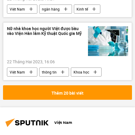
Việt Nam
ngân hàng
Kinh tế
Thống đốc Ngân hàng Nhà nước
Ngân hàng Nhà nước VN
Nữ nhà khoa học người Việt được bầu
vào Viện Hàn lâm Kỹ thuật Quốc gia Mỹ
22 Tháng Hai 2023, 16:06
Việt Nam
thông tin
Khoa học
Hoa Kỳ
Thêm 20 bài viết
Việt Nam