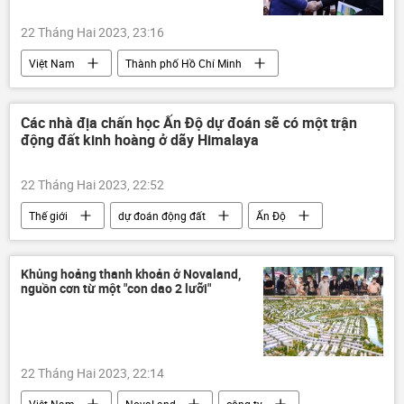
22 Tháng Hai 2023, 23:16
Việt Nam
Thành phố Hồ Chí Minh
Kinh tế
doanh nghiệp
hành chính
giao thông
môi trường
Các nhà địa chấn học Ấn Độ dự đoán sẽ có một trận
động đất kinh hoàng ở dãy Himalaya
22 Tháng Hai 2023, 22:52
Thế giới
dự đoán động đất
Ấn Độ
Himalaya
Khủng hoảng thanh khoản ở Novaland,
nguồn cơn từ một "con dao 2 lưỡi"
22 Tháng Hai 2023, 22:14
Việt Nam
NovaLand
công ty