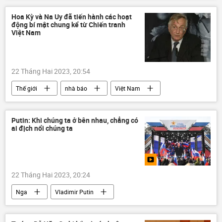
Hoa Kỳ và Na Uy đã tiến hành các hoạt
động bí mật chung kể từ Chiến tranh
Việt Nam
22 Tháng Hai 2023, 20:54
Thế giới
nhà báo
Việt Nam
Hoa Kỳ
chiến tranh Việt Nam
Na Uy
Putin: Khi chúng ta ở bên nhau, chẳng có
ai địch nổi chúng ta
22 Tháng Hai 2023, 20:24
Nga
Vladimir Putin
Sân vận động Luzhniki