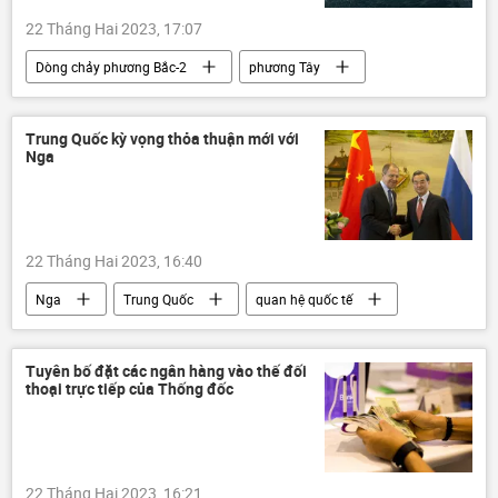
22 Tháng Hai 2023, 17:07
Dòng chảy phương Bắc-2
phương Tây
Điện Kremlin
Chính trị
vụ nổ
Thời sự
Trung Quốc kỳ vọng thỏa thuận mới với
Nga
22 Tháng Hai 2023, 16:40
Nga
Trung Quốc
quan hệ quốc tế
Bộ Ngoại giao Nga
Sergey Lavrov
Chính trị
Vương Nghị
Tuyên bố đặt các ngân hàng vào thế đối
thoại trực tiếp của Thống đốc
22 Tháng Hai 2023, 16:21