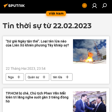
Việt Nam
Tin thời sự từ 22.02.2023
"Sứ giả Ngày tận thế". Loại tên lửa nào
của Liên Xô khiến phương Tây khiếp sợ?
22 Tháng Hai 2023, 23:54
Nga
Quân sự
tên lửa
tên lửa Sarmat
Tổ hợp tên lửa Avangard
R-36M2
Quan điểm-Ý kiến
TP.HCM bị chê, Chủ tịch Phan Văn Mãi
kiên trì lắng nghe suốt gần 3 tiếng đồng
hồ