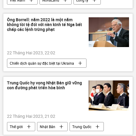
Kinh tế
Bùi Thành Nhơn
bất động sản
Ông Borrell: năm 2022 là một năm
không tồi tệ đối với nền kinh tế Nga bất
chấp các lệnh trừng phạt
22 Tháng Hai 2023, 22:02
Chiến dịch quân sự đặc biệt tại Ukraina
Thế giới
Nga
Kinh tế
Các biện pháp trừng phạt chống Nga
Trung Quốc hy vọng Nhật Bản giữ vững
con đường phát triển hòa bình
Châu Âu
Cuộc khủng hoảng ở Ukraina
Liên minh châu Âu
22 Tháng Hai 2023, 21:02
Thế giới
Nhật Bản
Trung Quốc
Bộ Ngoại giao Trung Quốc
quan hệ quốc tế