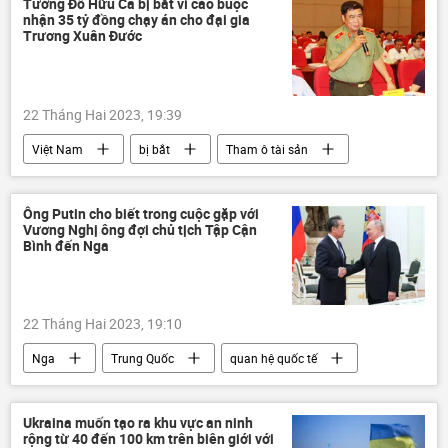
Tướng Đỗ Hữu Ca bị bắt vì cáo buộc
nhận 35 tỷ đồng chạy án cho đại gia
Trương Xuân Đước
22 Tháng Hai 2023, 19:39
Việt Nam
bị bắt
Tham ô tài sản
Pháp luật
điều tra
trốn thuế
Ông Putin cho biết trong cuộc gặp với
Vương Nghị ông đợi chủ tịch Tập Cận
Bình đến Nga
22 Tháng Hai 2023, 19:10
Nga
Trung Quốc
quan hệ quốc tế
Vladimir Putin
Vương Nghị
hợp tác
Chính trị
Ukraina muốn tạo ra khu vực an ninh
rộng từ 40 đến 100 km trên biên giới với