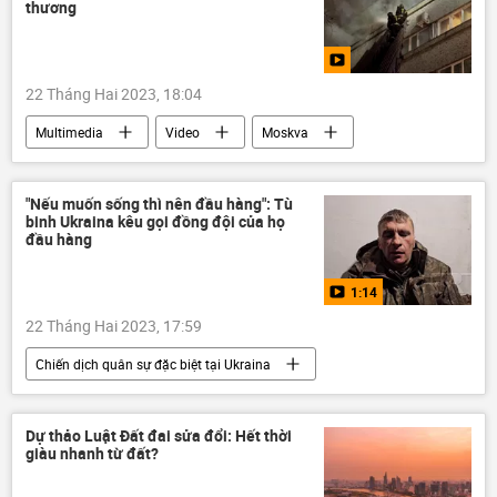
thương
22 Tháng Hai 2023, 18:04
Multimedia
Video
Moskva
Thời sự
Hỏa hoạn
"Nếu muốn sống thì nên đầu hàng": Tù
binh Ukraina kêu gọi đồng đội của họ
đầu hàng
1:14
22 Tháng Hai 2023, 17:59
Chiến dịch quân sự đặc biệt tại Ukraina
Video từ Ukraina
Cuộc khủng hoảng ở Ukraina
Ukraina
Dự thảo Luật Đất đai sửa đổi: Hết thời
giàu nhanh từ đất?
DNR