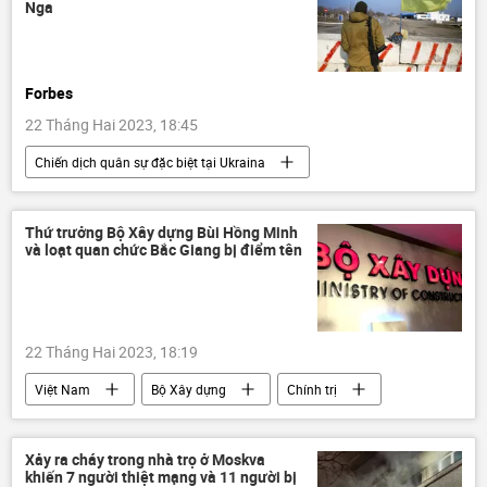
Nga
Forbes
22 Tháng Hai 2023, 18:45
Chiến dịch quân sự đặc biệt tại Ukraina
Cuộc khủng hoảng ở Ukraina
Ukraina
Nga
biên giới
Báo chí thế giới
Thứ trưởng Bộ Xây dựng Bùi Hồng Minh
và loạt quan chức Bắc Giang bị điểm tên
22 Tháng Hai 2023, 18:19
Việt Nam
Bộ Xây dựng
Chính trị
Xảy ra cháy trong nhà trọ ở Moskva
khiến 7 người thiệt mạng và 11 người bị