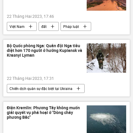
Sáp nhập DNR, LNR, Zaporozhye và Kherson vào Nga
LNR
Donbass
Donetsk
22 Tháng Hai 2023, 17:46
Nga
Vladimir Zelensky
Việt Nam
đất
Pháp luật
Vladimir Putin
Xã hội
Bộ Quốc phòng Nga: Quân đội Nga tiêu
diệt hơn 170 người ở hướng Kupiansk và
Krasnyi Lyman
22 Tháng Hai 2023, 17:31
Chiến dịch quân sự đặc biệt tại Ukraina
Cuộc khủng hoảng ở Ukraina
Ukraina
Nga
Quân sự
Bộ Quốc phòng Nga
Điện Kremlin: Phương Tây không muốn
giải quyết vụ phá hoại ở "Dòng chảy
lực lượng vũ trang Nga
Quân đội Nga
phương Bắc"