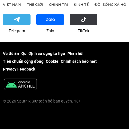
VIỆT NAM
THẾ GIỚI
CHÍNH TRỊ
KINH TẾ
ĐỜI SỐNG XÃ HỘI
Telegram
Zalo
ТikТоk
Về đề án
Qui định sử dụng tư liệu
Phản hồi
Tiêu chuẩn cộng đồng
Cookie
Chính sách bảo mật
Privacy Feedback
© 2026 Sputnik Giữ toàn bộ bản quyền. 18+