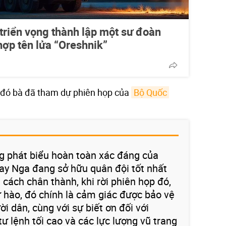
 triển vọng thành lập một sư đoàn
hợp tên lửa “Oreshnik”
c đó bà đã tham dự phiên họp của
Bộ Quốc 
g phát biểu hoàn toàn xác đáng của
ay Nga đang sở hữu quân đội tốt nhất
t cách chân thành, khi rời phiên họp đó,
ự hào, đó chính là cảm giác được bảo vệ
i dân, cùng với sự biết ơn đối với
ư lệnh tối cao và các lực lượng vũ trang