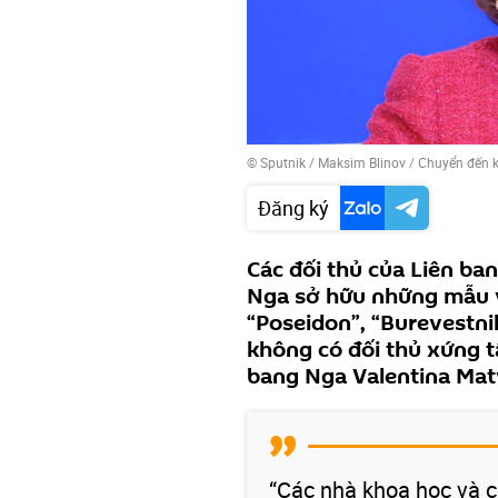
© Sputnik / Maksim Blinov
/
Chuyển đến 
Đăng ký
Các đối thủ của Liên ba
Nga sở hữu những mẫu vũ
“Poseidon”, “Burevestnik
không có đối thủ xứng tầ
bang Nga Valentina Mat
“Các nhà khoa học và c