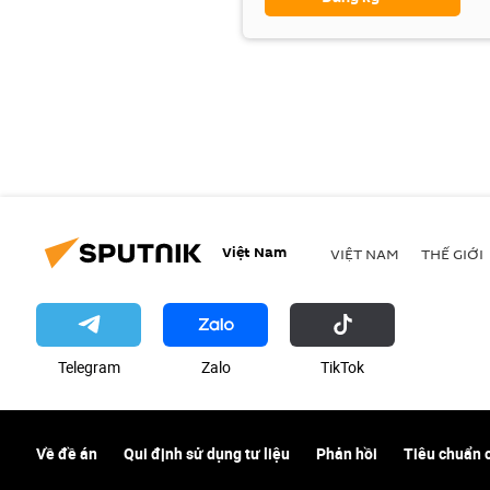
Việt Nam
VIỆT NAM
THẾ GIỚI
Telegram
Zalo
ТikТоk
Về đề án
Qui định sử dụng tư liệu
Phản hồi
Tiêu chuẩn 