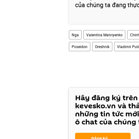
của chúng ta đang thực
Nga
Valentina Matviyenko
Chính
Poseidon
Oreshnik
Vladimir Put
Hãy đăng ký trên
kevesko.vn và th
những tin tức mới
ô chat của chúng 
Đăng ký