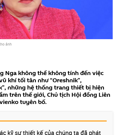
kho ảnh
ng Nga không thể không tính đến việc
 khí tối tân như “Oreshnik”,
”, những hệ thống trang thiết bị hiện
m trên thế giới, Chủ tịch Hội đồng Liên
vienko tuyên bố.
ác kỹ sư thiết kế của chúng ta đã phát