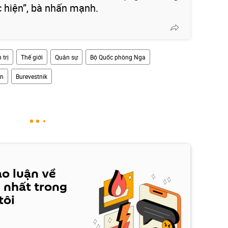
 hiện”, bà nhấn mạnh.
 trị
Thế giới
Quân sự
Bộ Quốc phòng Nga
in
Burevestnik
ảo luận về
 nhất trong
tôi