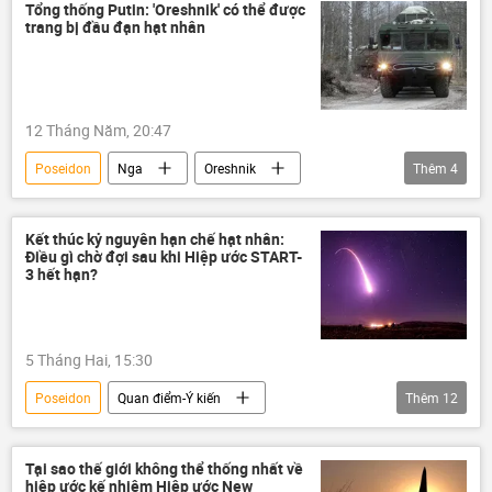
Quân sự
Kinzhal
Tổng thống Putin: 'Oreshnik' có thể được
trang bị đầu đạn hạt nhân
12 Tháng Năm, 20:47
Poseidon
Nga
Oreshnik
Thêm
4
Vladimir Putin
Thế giới
Burevestnik
Quân sự
Kết thúc kỷ nguyên hạn chế hạt nhân:
Điều gì chờ đợi sau khi Hiệp ước START-
3 hết hạn?
5 Tháng Hai, 15:30
Poseidon
Quan điểm-Ý kiến
Thêm
12
chuyên gia
hiệp ước START-3
vũ khí hạt nhân
Nga
Hoa Kỳ
Tại sao thế giới không thể thống nhất về
hiệp ước kế nhiệm Hiệp ước New