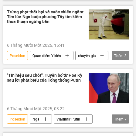
Burevestnik
Nga
tên lửa
Vladimir Putin
Trừng phạt thất bại và cuộc chiến ngầm:
Tên lửa Nga buộc phương Tây tìm kiếm
thỏa thuận ngừng bắn
6 Tháng Mười Một 2025, 15:41
Poseidon
Quan điểm-Ý kiến
chuyên gia
Thêm
8
Chính trị
Nga
tên lửa
Vladimir Putin
Donald Trump
"Tín hiệu sau chót". Tuyên bố từ Hoa Kỳ
sau lời phát biểu của Tổng thống Putin
Burevestnik
phương Tây
Hoa Kỳ
6 Tháng Mười Một 2025, 03:22
Poseidon
Nga
Vladimir Putin
Thêm
7
Burevestnik
thông tin