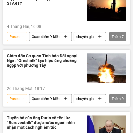
Moskva
Burevestnik
Oreshnik
START?
Vladimir Putin
Barack Obama
Donald Trump
hạn chế
4 Tháng Hai, 16:08
Minuteman III
Poseidon
Quan điểm-Ý kiến
chuyên gia
Thêm
7
hiệp ước START-3
Burevestnik
NATO
Trung Quốc
Giám đốc Cơ quan Tình báo Đối ngoại
Nga: “Oreshnik” tạo hiệu ứng choáng
vũ khí hạt nhân
ngợp với phương Tây
công ước cấm vũ khí hạt nhân
Thế giới
26 Tháng Một, 18:17
Poseidon
Quan điểm-Ý kiến
chuyên gia
Thêm
9
Oreshnik
Sergei Naryshkin
Nga
NATO
phương Tây
Quân sự
Tuyên bố của ông Putin về tên lửa
“Burevestnik” được nước ngoài nhìn
Burevestnik
nhận một cách nghiêm túc