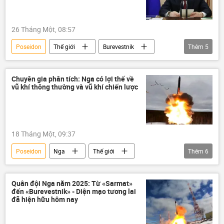
Cơ quan Tình báo đối ngoại Nga (SVR)
Ukraina
26 Tháng Một, 08:57
Poseidon
Thế giới
Burevestnik
Thêm
5
Nga
Vladimir Putin
Cơ quan Tình báo đối ngoại Nga (SVR)
Chuyên gia phân tích: Nga có lợi thế về
vũ khí thông thường và vũ khí chiến lược
Sergei Naryshkin
tên lửa
18 Tháng Một, 09:37
Poseidon
Nga
Thế giới
Thêm
6
Chính trị
Oreshnik
Quân sự
EU
Hoa Kỳ
phương Tây
Quân đội Nga năm 2025: Từ «Sarmat»
đến «Burevestnik» - Diện mạo tương lai
Trung Quốc
đã hiện hữu hôm nay