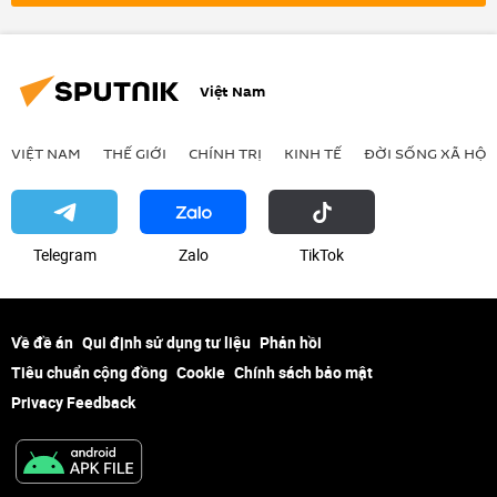
Việt Nam
VIỆT NAM
THẾ GIỚI
CHÍNH TRỊ
KINH TẾ
ĐỜI SỐNG XÃ HỘI
Telegram
Zalo
ТikТоk
Về đề án
Qui định sử dụng tư liệu
Phản hồi
Tiêu chuẩn cộng đồng
Cookie
Chính sách bảo mật
Privacy Feedback