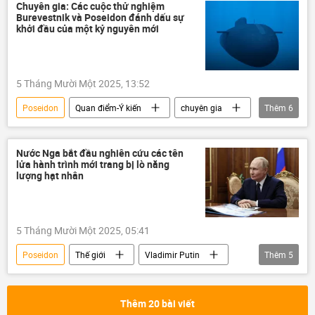
Valery Gerasimov
Hoa Kỳ
Chuyên gia: Các cuộc thử nghiệm
Burevestnik và Poseidon đánh dấu sự
Oreshnik
Thế giới
Quân sự
khởi đầu của một kỷ nguyên mới
5 Tháng Mười Một 2025, 13:52
Poseidon
Quan điểm-Ý kiến
chuyên gia
Thêm
6
Burevestnik
Nga
Vladimir Putin
Thế giới
Quân sự
Belarus
Nước Nga bắt đầu nghiên cứu các tên
lửa hành trình mới trang bị lò năng
lượng hạt nhân
5 Tháng Mười Một 2025, 05:41
Poseidon
Thế giới
Vladimir Putin
Thêm
5
Nga
Quân sự
Burevestnik
vũ khí hạt nhân
tên lửa hành trình
Thêm 20 bài viết