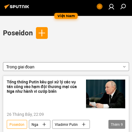
Việt Nam
Poseidon
Trong giai đoạn
Tổng thống Putin kêu gọi xử lý các vụ
tấn công vào hạm đội thương mại của
Nga như hành vi cướp biển
26 Tháng Bảy, 22:09
Poseidon
Nga
Vladimir Putin
Thêm
9