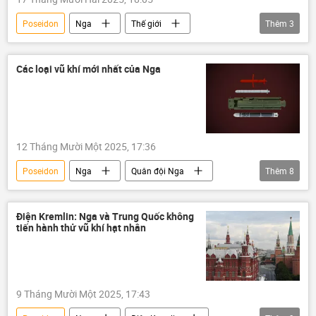
Poseidon
Nga
Thế giới
Thêm
3
Chính trị
Quân sự
Vladimir Putin
Burevestnik
Các loại vũ khí mới nhất của Nga
12 Tháng Mười Một 2025, 17:36
Poseidon
Nga
Quân đội Nga
Thêm
8
Bộ Quốc phòng Nga
Thế giới
Vladimir Putin
tên lửa Sarmat
Điện Kremlin: Nga và Trung Quốc không
tiến hành thử vũ khí hạt nhân
tên lửa đạn đạo chiến lược "Sarmat"
Burevestnik
Oreshnik
Quân sự
9 Tháng Mười Một 2025, 17:43