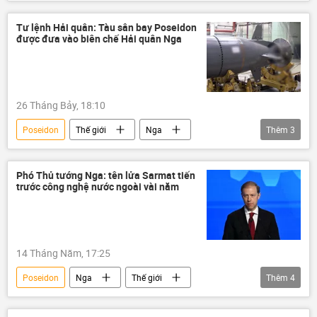
Nikolai Patrushev
Hải quân Nga
hải quân
St. Petersburg
Thế giới
Tư lệnh Hải quân: Tàu sân bay Poseidon
được đưa vào biên chế Hải quân Nga
cướp biển
Kaliningrad
Zircon
Bắc Cực
26 Tháng Bảy, 18:10
Poseidon
Thế giới
Nga
Thêm
3
Liên bang Nga
lực lượng vũ trang Nga
máy bay không người lái
Phó Thủ tướng Nga: tên lửa Sarmat tiến
trước công nghệ nước ngoài vài năm
14 Tháng Năm, 17:25
Poseidon
Nga
Thế giới
Thêm
4
Denis Manturov
tên lửa Sarmat