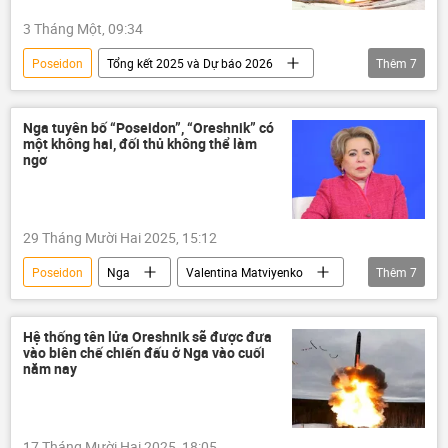
3 Tháng Một, 09:34
Poseidon
Tổng kết 2025 và Dự báo 2026
Thêm
7
Quan điểm-Ý kiến
tên lửa
Nga
Burevestnik
lực lượng vũ trang Nga
Nga tuyên bố “Poseidon”, “Oreshnik” có
một không hai, đối thủ không thể làm
tên lửa Sarmat
Oreshnik
ngơ
29 Tháng Mười Hai 2025, 15:12
Poseidon
Nga
Valentina Matviyenko
Thêm
7
Chính trị
Thế giới
Quân sự
Bộ Quốc phòng Nga
Oreshnik
Hệ thống tên lửa Oreshnik sẽ được đưa
vào biên chế chiến đấu ở Nga vào cuối
Vladimir Putin
Burevestnik
năm nay
17 Tháng Mười Hai 2025, 18:05