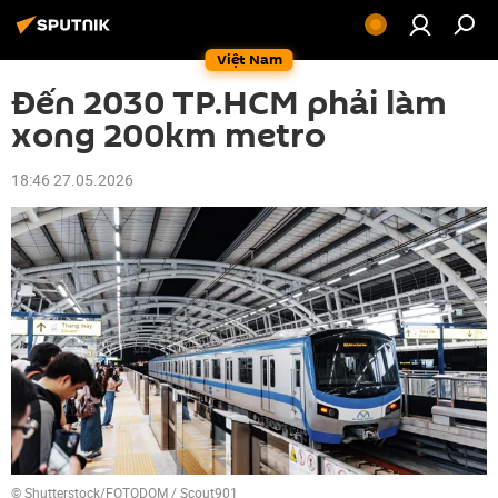
Việt Nam
Đến 2030 TP.HCM phải làm
xong 200km metro
18:46 27.05.2026
© Shutterstock/FOTODOM / Scout901