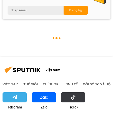
Việt Nam
VIỆT NAM
THẾ GIỚI
CHÍNH TRỊ
KINH TẾ
ĐỜI SỐNG XÃ HỘI
Telegram
Zalo
ТikТоk