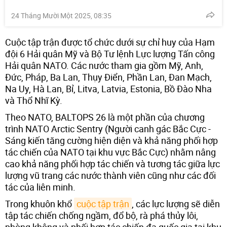
24 Tháng Mười Một 2025, 08:35
Cuộc tập trận được tổ chức dưới sự chỉ huy của Hạm
đội 6 Hải quân Mỹ và Bộ Tư lệnh Lực lượng Tấn công
Hải quân NATO. Các nước tham gia gồm Mỹ, Anh,
Đức, Pháp, Ba Lan, Thụy Điển, Phần Lan, Đan Mạch,
Na Uy, Hà Lan, Bỉ, Litva, Latvia, Estonia, Bồ Đào Nha
và Thổ Nhĩ Kỳ.
Theo NATO, BALTOPS 26 là một phần của chương
trình NATO Arctic Sentry (Người canh gác Bắc Cực -
Sáng kiến tăng cường hiện diện và khả năng phối hợp
tác chiến của NATO tại khu vực Bắc Cực) nhằm nâng
cao khả năng phối hợp tác chiến và tương tác giữa lực
lượng vũ trang các nước thành viên cũng như các đối
tác của liên minh.
Trong khuôn khổ
cuộc tập trận
, các lực lượng sẽ diễn
tập tác chiến chống ngầm, đổ bộ, rà phá thủy lôi,
phòng không và phối hợp tác chiến đa quốc gia tại khu