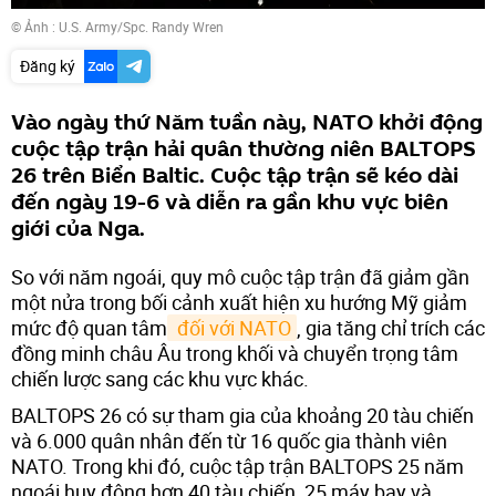
© Ảnh :
U.S. Army/Spc. Randy Wren
Đăng ký
Vào ngày thứ Năm tuần này, NATO khởi động
cuộc tập trận hải quân thường niên BALTOPS
26 trên Biển Baltic. Cuộc tập trận sẽ kéo dài
đến ngày 19-6 và diễn ra gần khu vực biên
giới của Nga.
So với năm ngoái, quy mô cuộc tập trận đã giảm gần
một nửa trong bối cảnh xuất hiện xu hướng Mỹ giảm
mức độ quan tâm
 đối với NATO
, gia tăng chỉ trích các
đồng minh châu Âu trong khối và chuyển trọng tâm
chiến lược sang các khu vực khác.
BALTOPS 26 có sự tham gia của khoảng 20 tàu chiến
và 6.000 quân nhân đến từ 16 quốc gia thành viên
NATO. Trong khi đó, cuộc tập trận BALTOPS 25 năm
ngoái huy động hơn 40 tàu chiến, 25 máy bay và