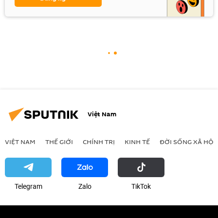
Việt Nam
VIỆT NAM
THẾ GIỚI
CHÍNH TRỊ
KINH TẾ
ĐỜI SỐNG XÃ HỘI
Telegram
Zalo
ТikТоk