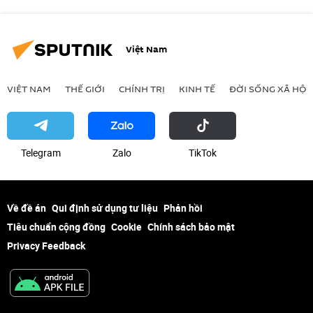
Việt Nam
VIỆT NAM
THẾ GIỚI
CHÍNH TRỊ
KINH TẾ
ĐỜI SỐNG XÃ HỘI
Telegram
Zalo
ТikТоk
Về đề án
Qui định sử dụng tư liệu
Phản hồi
Tiêu chuẩn cộng đồng
Cookie
Chính sách bảo mật
Privacy Feedback