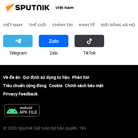
Việt Nam
VIỆT NAM
THẾ GIỚI
CHÍNH TRỊ
KINH TẾ
ĐỜI SỐNG XÃ HỘI
Telegram
Zalo
ТikТоk
Về đề án
Qui định sử dụng tư liệu
Phản hồi
Tiêu chuẩn cộng đồng
Cookie
Chính sách bảo mật
Privacy Feedback
© 2026 Sputnik Giữ toàn bộ bản quyền. 18+