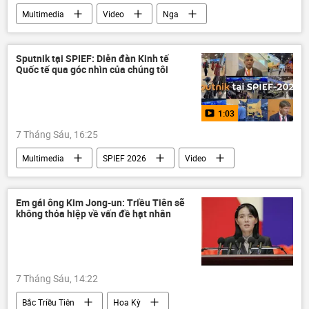
Multimedia
Video
Nga
Kinh tế
Trung Quốc
Thế giới
Chính trị
SPIEF 2026
Indonesia
Sputnik tại SPIEF: Diễn đàn Kinh tế
Quốc tế qua góc nhìn của chúng tôi
1:03
7 Tháng Sáu, 16:25
Multimedia
SPIEF 2026
Video
Thế giới
Nga
Diễn đàn Kinh tế Quốc tế St. Petersburg
Em gái ông Kim Jong-un: Triều Tiên sẽ
không thỏa hiệp về vấn đề hạt nhân
Sputnik
7 Tháng Sáu, 14:22
Bắc Triều Tiên
Hoa Kỳ