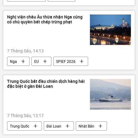
Donald Trump
Kim Jong-un
vũ khí hạt nhân
Thế giới
Bắc Kinh
Nghị viện châu Âu thừa nhận Nga củng
cố chủ quyền bất chấp trừng phạt
Trung Quốc
7 Tháng Sáu, 14:13
Nga
EU
SPIEF 2026
St. Petersburg
Moskva
Châu Âu
Luxembourg
Thế giới
Trung Quốc bắt đầu chiến dịch hàng hải
đặc biệt ở gần Đài Loan
7 Tháng Sáu, 13:17
Trung Quốc
Đài Loan
Nhật Bản
Philippines
Bắc Kinh
Thế giới