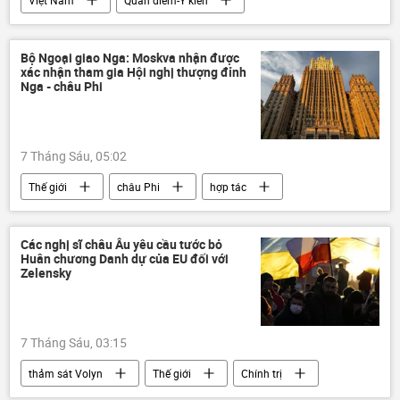
Việt Nam
Quan điểm-Ý kiến
quốc phòng
Bộ Quốc phòng Việt Nam
quan hệ quốc tế
nhân sự
Bộ Ngoại giao Nga: Moskva nhận được
xác nhận tham gia Hội nghị thượng đỉnh
công nghệ
Khoa học và công nghệ
Nga - châu Phi
Quân sự
Thế giới
an ninh
7 Tháng Sáu, 05:02
Thế giới
châu Phi
hợp tác
quan hệ
Nga
hữu nghị
Các nghị sĩ châu Âu yêu cầu tước bỏ
Huân chương Danh dự của EU đối với
Zelensky
7 Tháng Sáu, 03:15
thảm sát Volyn
Thế giới
Chính trị