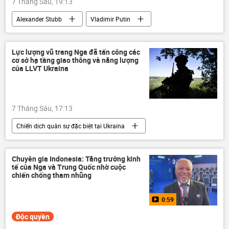
7 Tháng Sáu, 19:13
Alexander Stubb
Vladimir Putin
Nga
Phần Lan
Maria Zakharova
Châu Âu
Moskva
EU
Lực lượng vũ trang Nga đã tấn công các
cơ sở hạ tầng giao thông và năng lượng
Helsinki
phương Tây
của LLVT Ukraina
Hội đồng châu Âu
7 Tháng Sáu, 17:13
Chiến dịch quân sự đặc biệt tại Ukraina
Nga
Ukraina
xung đột quân sự
Quân sự
Thế giới
Donbass
Chuyên gia Indonesia: Tăng trưởng kinh
tế của Nga và Trung Quốc nhờ cuộc
LNR
DNR
Bộ Quốc phòng Nga
chiến chống tham nhũng
Quân đội Ukraina
Quân đội Nga
0:59
UAV
Zaporozhye
Độc quyền