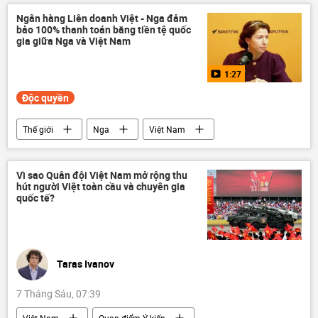
Quân sự
Ngân hàng Liên doanh Việt - Nga đảm
bảo 100% thanh toán bằng tiền tệ quốc
gia giữa Nga và Việt Nam
1:27
Độc quyền
Thế giới
Nga
Việt Nam
quan hệ song phương
Hợp tác Nga-Việt
Kinh tế
Multimedia
SPIEF 2026
Vì sao Quân đội Việt Nam mở rộng thu
hút người Việt toàn cầu và chuyên gia
Video
Đông Nam Á
quốc tế?
Taras Ivanov
7 Tháng Sáu, 07:39