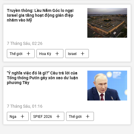
Châu Âu
phương Tây
Truyền thông: Lầu Năm Góc lo ngại
Israel gia tăng hoạt động gián điệp
nhằm vào Mỹ
7 Tháng Sáu, 02:26
Thế giới
Hoa Kỳ
Israel
Trung Đông
Lầu Năm Góc
"Ý nghĩa việc đó là gì?" Câu trả lời của
Tổng thống Putin gây xôn xao dư luận
phương Tây
7 Tháng Sáu, 01:16
Nga
SPIEF 2026
Thế giới
phương Tây
Ukraina