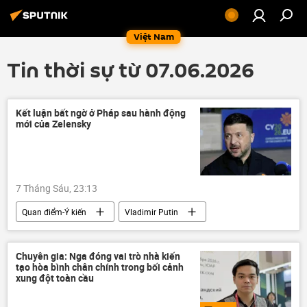
Việt Nam
Tin thời sự từ 07.06.2026
Kết luận bất ngờ ở Pháp sau hành động
mới của Zelensky
7 Tháng Sáu, 23:13
Quan điểm-Ý kiến
Vladimir Putin
Vladimir Zelensky
Trung Đông
Châu Âu
Nga
Ukraina
Chuyên gia: Nga đóng vai trò nhà kiến
tạo hòa bình chân chính trong bối cảnh
Thế giới
SPIEF 2026
xung đột toàn cầu
St. Petersburg
Thụy Sĩ
Thổ Nhĩ Kỳ