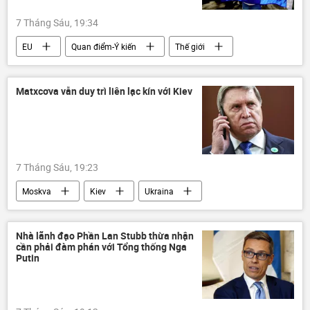
7 Tháng Sáu, 19:34
EU
Quan điểm-Ý kiến
Thế giới
Kinh tế
Thụy Điển
Thụy Sĩ
phương Tây
Matxcơva vẫn duy trì liên lạc kín với Kiev
7 Tháng Sáu, 19:23
Moskva
Kiev
Ukraina
Nga
Vladimir Zelensky
Yury Ushakov
Thế giới
Nhà lãnh đạo Phần Lan Stubb thừa nhận
cần phải đàm phán với Tổng thống Nga
SPIEF 2026
St. Petersburg
Putin