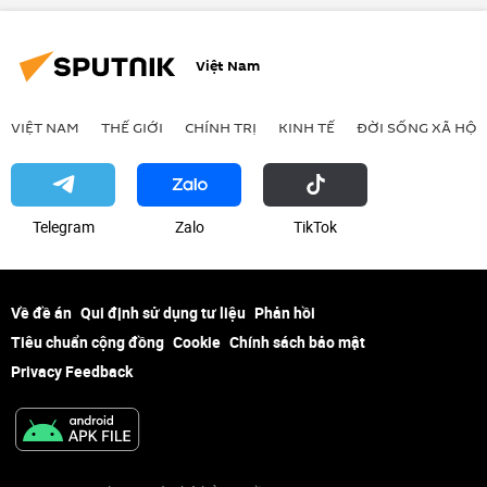
Việt Nam
VIỆT NAM
THẾ GIỚI
CHÍNH TRỊ
KINH TẾ
ĐỜI SỐNG XÃ HỘI
Telegram
Zalo
ТikТоk
Về đề án
Qui định sử dụng tư liệu
Phản hồi
Tiêu chuẩn cộng đồng
Cookie
Chính sách bảo mật
Privacy Feedback