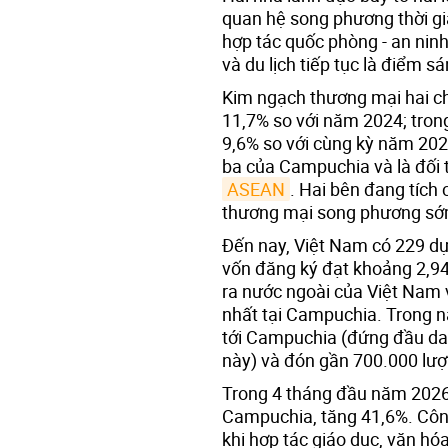
quan hệ song phương thời gia
hợp tác quốc phòng - an ninh 
và du lịch tiếp tục là điểm sá
Kim ngạch thương mại hai ch
11,7% so với năm 2024; tron
9,6% so với cùng kỳ năm 2025
ba của Campuchia và là đối 
ASEAN
. Hai bên đang tích
thương mại song phương sớm
Đến nay, Việt Nam có 229 dự
vốn đăng ký đạt khoảng 2,94
ra nước ngoài của Việt Nam v
nhất tại Campuchia. Trong n
tới Campuchia (đứng đầu dan
này) và đón gần 700.000 lư
Trong 4 tháng đầu năm 2026
Campuchia, tăng 41,6%. Công t
khi hợp tác giáo dục, văn hó