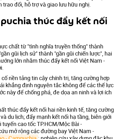
trao đổi, hỗ trợ và giao lưu hữu nghị.
puchia thúc đẩy kết nối
hực chất từ "tình nghĩa truyền thống" thành
gần gũi lịch sử" thành "gần gũi chiến lược", hai
hướng lớn nhằm thúc đẩy kết nối Việt Nam -
i.
g cố nền tảng tin cậy chính trị, tăng cường hợp
tái khẳng định nguyên tắc không để các thế lực
ớc này để chống phá, đe dọa an ninh và lợi ích
t thúc đẩy kết nối hai nền kinh tế, tăng cường
và du lịch; đẩy mạnh kết nối hạ tầng, biên giới
ối tuyến cao tốc TP.HCM/Mộc Bài -
ứu mở rộng các đường bay Việt Nam -
ào - Campuchia
; nghiên cứu xây dựng đặc khu