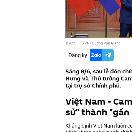
© Ảnh : TTXVN - Dương Văn Giang
Đăng ký
Sáng 8/6, sau lễ đón ch
Hưng và Thủ tướng Cam
tại trụ sở Chính phủ.
Việt Nam - Cam
sử" thành "gần 
Khẳng định Việt Nam luôn co