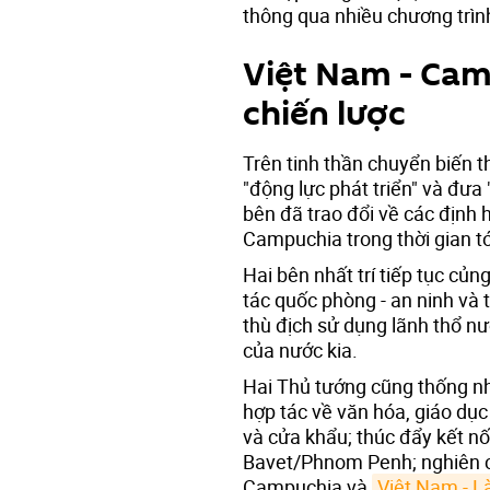
thông qua nhiều chương trình 
Việt Nam - Cam
chiến lược
Trên tinh thần chuyển biến t
"động lực phát triển" và đưa "
bên đã trao đổi về các định 
Campuchia trong thời gian tớ
Hai bên nhất trí tiếp tục củn
tác quốc phòng - an ninh và 
thù địch sử dụng lãnh thổ nư
của nước kia.
Hai Thủ tướng cũng thống nhấ
hợp tác về văn hóa, giáo dục 
và cửa khẩu; thúc đẩy kết n
Bavet/Phnom Penh; nghiên c
Campuchia và
Việt Nam - L