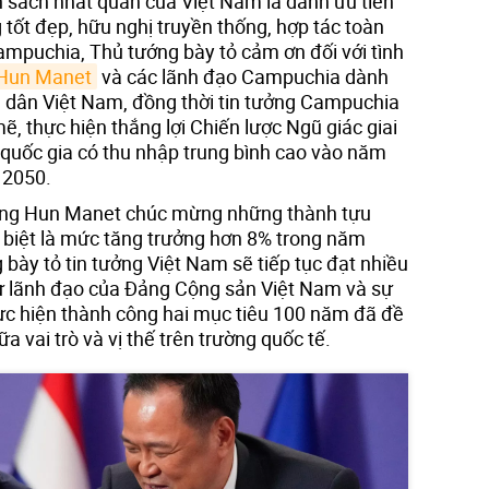
sách nhất quán của Việt Nam là dành ưu tiên
tốt đẹp, hữu nghị truyền thống, hợp tác toàn
Campuchia, Thủ tướng bày tỏ cảm ơn đối với tình
Hun Manet
và các lãnh đạo Campuchia dành
 dân Việt Nam, đồng thời tin tưởng Campuchia
ẽ, thực hiện thắng lợi Chiến lược Ngũ giác giai
 quốc gia có thu nhập trung bình cao vào năm
 2050.
ớng Hun Manet chúc mừng những thành tựu
c biệt là mức tăng trưởng hơn 8% trong năm
 bày tỏ tin tưởng Việt Nam sẽ tiếp tục đạt nhiều
sự lãnh đạo của Đảng Cộng sản Việt Nam và sự
ực hiện thành công hai mục tiêu 100 năm đã đề
a vai trò và vị thế trên trường quốc tế.