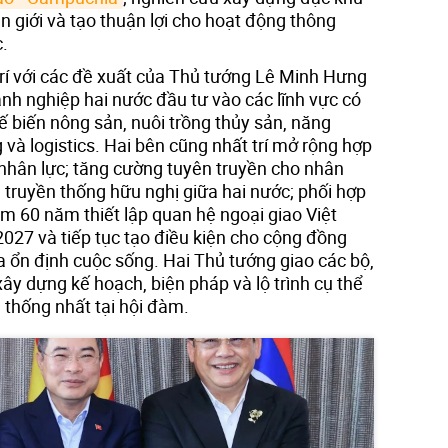
ên giới và tạo thuận lợi cho hoạt động thông
.
í với các đề xuất của Thủ tướng Lê Minh Hưng
anh nghiệp hai nước đầu tư vào các lĩnh vực có
 biến nông sản, nuôi trồng thủy sản, năng
 và logistics. Hai bên cũng nhất trí mở rộng hợp
 nhân lực; tăng cường tuyên truyền cho nhân
về truyền thống hữu nghị giữa hai nước; phối hợp
m 60 năm thiết lập quan hệ ngoại giao Việt
27 và tiếp tục tạo điều kiện cho cộng đồng
a ổn định cuộc sống. Hai Thủ tướng giao các bộ,
ây dựng kế hoạch, biện pháp và lộ trình cụ thể
ã thống nhất tại hội đàm.