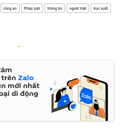
công an
Pháp luật
thông tin
người Việt
trục xuất
 tâm
 trên
Zalo
ện mới nhất
oại di động