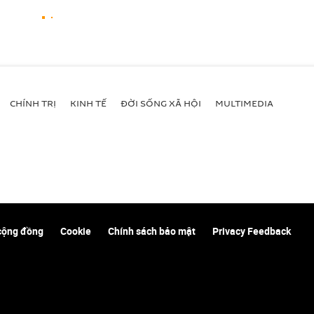
CHÍNH TRỊ
KINH TẾ
ĐỜI SỐNG XÃ HỘI
MULTIMEDIA
cộng đồng
Cookie
Chính sách bảo mật
Privacy Feedback