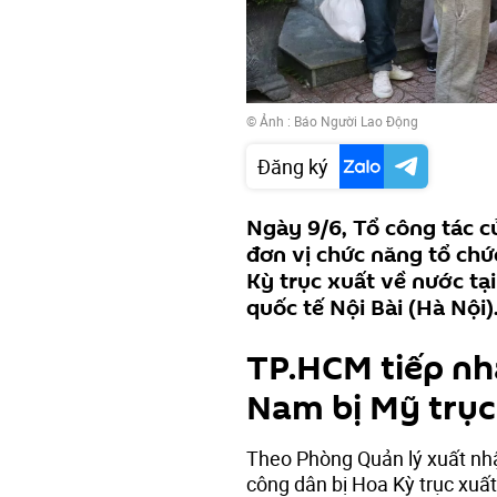
© Ảnh :
Báo Người Lao Động
Đăng ký
Ngày 9/6, Tổ công tác 
đơn vị chức năng tổ chứ
Kỳ trục xuất về nước t
quốc tế Nội Bài (Hà Nội)
TP.HCM tiếp nh
Nam bị Mỹ trục
Theo Phòng Quản lý xuất nh
công dân bị Hoa Kỳ trục xuấ