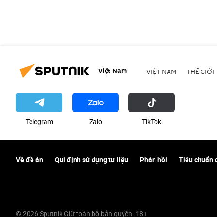
Việt Nam
VIỆT NAM
THẾ GIỚI
Telegram
Zalo
ТikТоk
Về đề án
Qui định sử dụng tư liệu
Phản hồi
Tiêu chuẩn 
© 2026 Sputnik Giữ toàn bộ bản quyền. 18+