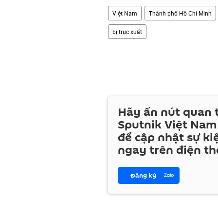
Việt Nam
Thành phố Hồ Chí Minh
bị trục xuất
Hãy ấn nút quan
Sputnik Việt Nam
để cập nhật sự ki
ngay trên điện th
Đăng ký