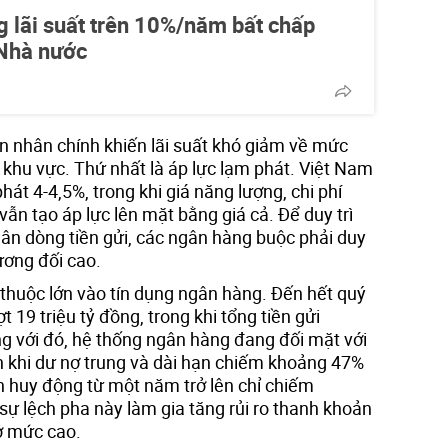
 lãi suất trên 10%/năm bất chấp
 Nhà nước
n nhân chính khiến lãi suất khó giảm về mức
khu vực. Thứ nhất là áp lực lạm phát. Việt Nam
át 4-4,5%, trong khi giá năng lượng, chi phí
 vẫn tạo áp lực lên mặt bằng giá cả. Để duy trì
hân dòng tiền gửi, các ngân hàng buộc phải duy
ương đối cao.
 thuộc lớn vào tín dụng ngân hàng. Đến hết quý
t 19 triệu tỷ đồng, trong khi tổng tiền gửi
ng với đó, hệ thống ngân hàng đang đối mặt với
ạn khi dư nợ trung và dài hạn chiếm khoảng 47%
 huy động từ một năm trở lên chỉ chiếm
ự lệch pha này làm gia tăng rủi ro thanh khoản
 ở mức cao.