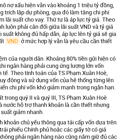
 mô nợ xấu hiện vẫn vào khoảng 1 triệu tỷ đồng,
 trích lập dự phòng, qua đó làm tăng chi phí
 lãi suất cho vay. Thứ tư là áp lực tỷ giá. Theo
h luôn phải cân đối giữa lãi suất VND và tỷ giá
suất không đủ hấp dẫn, áp lực lên tỷ giá sẽ gia
uất
VND
ở mức hợp lý vẫn là yêu cầu cần thiết
iệm của người dân. Khoảng 80% tiền gửi hiện có
khi ngân hàng phải cung ứng lượng lớn vốn
nh tế. Theo tính toán của TS Phạm Xuân Hoè,
uy động và sử dụng vốn của hệ thống từng lên
khiến chi phí vốn khó giảm mạnh trong ngắn hạn.
ất trong quý II và quý III, TS Phạm Xuân Hoè
 nước hỗ trợ thanh khoản là cần thiết nhưng
 suất giảm nhanh.
nh khoản chủ yếu thông qua tái cấp vốn dựa trên
trái phiếu Chính phủ hoặc các giấy tờ có giá
 không phải ngân hàng nào cũng nắm giữ đủ các