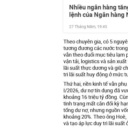
Nhiều ngân hàng tăng
lệnh của Ngân hàng
27 Tháng Năm, 19:45
Theo chuyên gia, có 5 nguyê
tương đương các nước trong 
vẫn theo đuổi mục tiêu lạm ph
vận tải, logistics và sản xuất
lãi suất thực dương và giữ c
trì lãi suất huy động ở mức t
Thứ hai, nền kinh tế vẫn phụ
I/2026, dư nợ tín dụng đã vượ
khoảng 16 triệu tỷ đồng. Cù
tình trạng mất cân đối kỳ h
tổng dư nợ, nhưng nguồn vốn
khoảng 20%. Theo ông Hoè, s
và tạo áp lực duy trì lãi suất