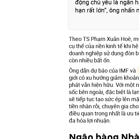
động chủ yếu là ngắn hạ
hạn rất lớn”, ông nhấn
Theo TS Phạm Xuân Hoè, mức 
cụ thể của nền kinh tế khi h
doanh nghiệp sử dụng đòn bẩ
còn nhiều bất ổn.
Ông dẫn dự báo của IMF và
giới có xu hướng giảm khoảng
phát vẫn hiện hữu. Với một n
sốc bên ngoài, đặc biệt là l
sẽ tiếp tục tạo sức ép lên mặ
tiền nhàn rỗi, chuyên gia cho
điều quan trọng nhất là ưu ti
đa hóa lợi nhuận.
Ngân hàng Nhà 