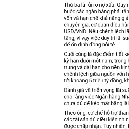
Thứ ba là rủi ro nợ xấu. Quy
buộc các ngân hàng phải tăng
vốn và hạn chế khả năng giảm
chuyên gia, cơ quan điều hàn
USD/VND. Nếu chênh lệch lãi 
tăng, vì vậy việc duy trì lãi s
để ổn định đồng nội tệ.
Cuối cùng là đặc điểm tiết k
kỳ hạn dưới một năm, trong 
trung và dài hạn cho nền ki
chênh lệch giữa nguồn vốn h
tới khoảng 5 triệu tỷ đồng, 
Đánh giá về triển vọng lãi su
cho rằng việc Ngân hàng Nhà
chưa đủ để kéo mặt bằng lãi
Theo ông, cơ chế hỗ trợ tha
các tài sản đủ điều kiện như 
được chấp nhận. Tuy nhiên,