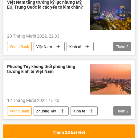
Ngân hàng Nhà nước VN
chính sách tiền tệ
Việt Nam tăng trưởng kỷ lục nhưng Mỹ,
EU, Trung Quốc là các yếu tố kìm chân?
GDP
20 Tháng Mười 2022, 22:33
World Bank
Việt Nam
Kinh tế
Thêm
2
tăng trưởng kinh tế
FDI
Phương Tây không thổi phồng tăng
trưởng kinh tế Việt Nam
12 Tháng Mười 2022, 15:43
World Bank
phương Tây
Kinh tế
Thêm
2
Việt Nam
IMF
Thêm 20 bài viết