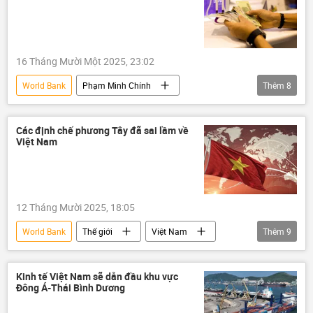
16 Tháng Mười Một 2025, 23:02
World Bank
Phạm Minh Chính
Thêm
8
Việt Nam
Kinh tế
tăng trưởng kinh tế
mức tăng trưởng
Các định chế phương Tây đã sai lầm về
Việt Nam
Thế giới
Ngân hàng Nhà nước VN
tín dụng
ngân hàng
GDP
12 Tháng Mười 2025, 18:05
World Bank
Thế giới
Việt Nam
Thêm
9
Kinh tế
IMF
tăng trưởng kinh tế
mức tăng trưởng
xuất khẩu
Kinh tế Việt Nam sẽ dẫn đầu khu vực
Đông Á-Thái Bình Dương
Hoa Kỳ
thuế
GDP
FDI