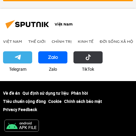
Việt Nam
VIỆT NAM
THẾ GIỚI
CHÍNH TRỊ
KINH TẾ
ĐỜI SỐNG XÃ HỘI
Telegram
Zalo
ТikТоk
Về đề án
Qui định sử dụng tư liệu
Phản hồi
Tiêu chuẩn cộng đồng
Cookie
Chính sách bảo mật
Privacy Feedback