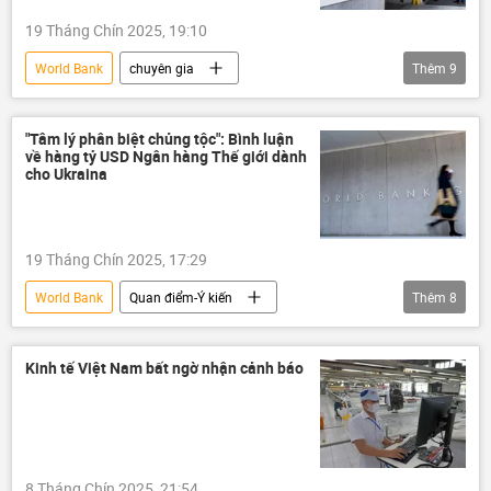
19 Tháng Chín 2025, 19:10
World Bank
chuyên gia
Thêm
9
Ngân hàng Thế giới
Quan điểm-Ý kiến
Kinh tế
Chính trị
Châu Âu
"Tâm lý phân biệt chủng tộc": Bình luận
về hàng tỷ USD Ngân hàng Thế giới dành
Nga
Ukraina
phương Tây
cho Ukraina
tài chính
19 Tháng Chín 2025, 17:29
World Bank
Quan điểm-Ý kiến
Thêm
8
chuyên gia
Chính trị
Ukraina
châu Phi
Thế giới
Sergey Lavrov
Kinh tế Việt Nam bất ngờ nhận cảnh báo
Nga
Bộ Ngoại giao Nga
Châu Âu
8 Tháng Chín 2025, 21:54