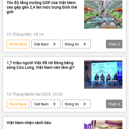
Tốc độ tăng trưởng GDP của Việt Nam
cao gấp gần 2,4 lần mức trung bình thế
giới
15 Tháng Một, 18:14
World Bank
Việt Nam
thông tin
Thêm
5
Kinh tế
GDP
ngân hàng
Ngân hàng Thế giới
Châu Á
1,7 triệu người Việt đã rời Đồng bằng
sông Cửu Long, Việt Nam nên làm gì?
18 Tháng Mười Hai 2025, 16:53
World Bank
Việt Nam
thông tin
Thêm
4
ĐBSCL
Chính trị
Xã hội
Kinh tế
Việt Nam nhận cảnh báo