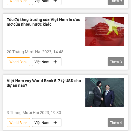
World Bank
Việt Nam
Thêm
9
Ngân hàng Thế giới
Kinh tế
GDP
xung đột
Cuộc khủng hoảng ở Ukraina
Tốc độ tăng trưởng của Việt Nam là ước
mơ của nhiều nước khác
FDI
đầu tư nước ngoài
Trung Quốc
Hoa Kỳ
20 Tháng Mười Hai 2023, 14:48
World Bank
Việt Nam
Thêm
3
Ngân hàng Thế giới
Kinh tế
Tổng kết 2025 và Dự báo 2026
Việt Nam vay World Bank 5-7 tỷ USD cho
dự án nào?
3 Tháng Mười Hai 2023, 19:30
World Bank
Việt Nam
Thêm
4