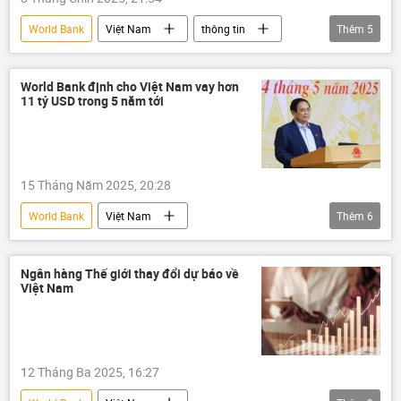
World Bank
Việt Nam
thông tin
Thêm
5
Kinh tế
Ngân hàng Nhà nước
Ngân hàng Thế giới
tăng trưởng kinh tế
World Bank định cho Việt Nam vay hơn
11 tỷ USD trong 5 năm tới
thương mại
15 Tháng Năm 2025, 20:28
World Bank
Việt Nam
Thêm
6
Ngân hàng Thế giới
Thế giới
Phạm Minh Chính
Kinh tế
Ngân hàng Thế giới thay đổi dự báo về
Việt Nam
đường sắt
Đường sắt Việt Nam
12 Tháng Ba 2025, 16:27