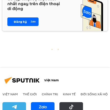
nhất ngay trên điện thoại
di động
Đăng ký
Việt Nam
VIỆT NAM
THẾ GIỚI
CHÍNH TRỊ
KINH TẾ
ĐỜI SỐNG XÃ HỘI