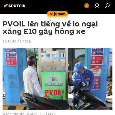
Việt Nam
PVOIL lên tiếng về lo ngại
xăng E10 gây hỏng xe
16:34 30.06.2026
© Ảnh : Nguyễn Thị Minh Thu - TTXVN