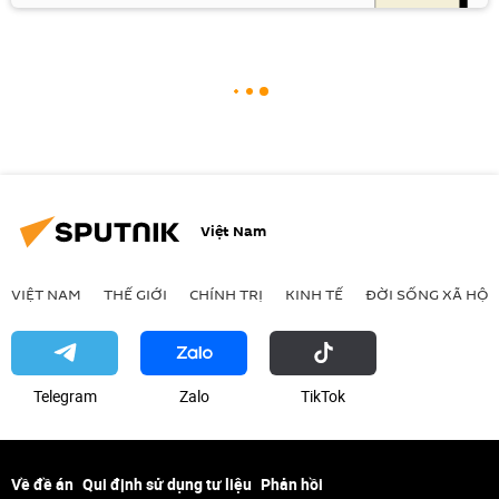
Việt Nam
VIỆT NAM
THẾ GIỚI
CHÍNH TRỊ
KINH TẾ
ĐỜI SỐNG XÃ HỘI
Telegram
Zalo
ТikТоk
Về đề án
Qui định sử dụng tư liệu
Phản hồi