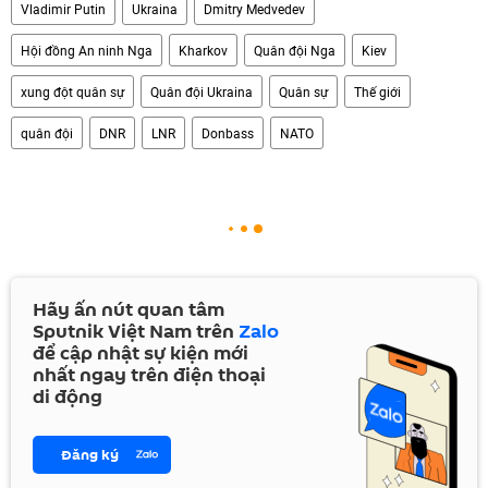
Vladimir Putin
Ukraina
Dmitry Medvedev
Hội đồng An ninh Nga
Kharkov
Quân đội Nga
Kiev
xung đột quân sự
Quân đội Ukraina
Quân sự
Thế giới
quân đội
DNR
LNR
Donbass
NATO
Hãy ấn nút quan tâm
Sputnik Việt Nam trên
Zalo
để cập nhật sự kiện mới
nhất ngay trên điện thoại
di động
Đăng ký