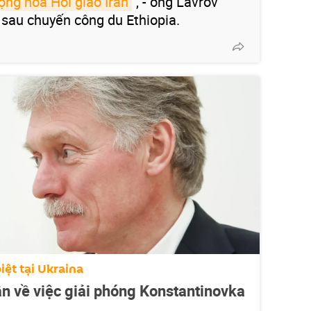
ộng hòa Hồi giáo Iran
", - ông Lavrov
 sau chuyến công du Ethiopia.
iệt tại Ukraina
ận về việc giải phóng Konstantinovka