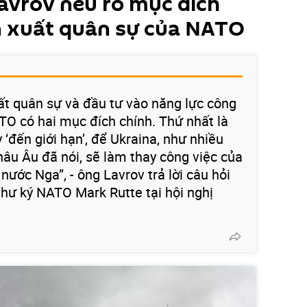
avrov nêu rõ mục đích
n xuất quân sự của NATO
t quân sự và đầu tư vào năng lực công
TO có hai mục đích chính. Thứ nhất là
‘đến giới hạn’, để Ukraina, như nhiều
châu Âu đã nói, sẽ làm thay công việc của
nước Nga”, - ông Lavrov trả lời câu hỏi
thư ký NATO Mark Rutte tại hội nghị