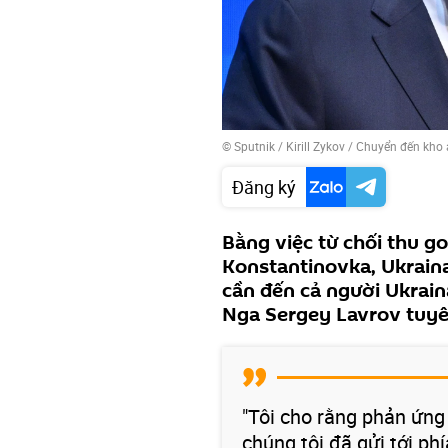
© Sputnik / Kirill Zykov
/
Chuyển đến kho
Đăng ký
Bằng việc từ chối thu go
Konstantinovka, Ukrain
cần đến cả người Ukrain
Nga Sergey Lavrov tuyê
"Tôi cho rằng phản ứng 
chúng tôi đã gửi tới p