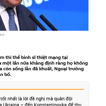
 ảnh
m thi thể binh sĩ thiệt mạng tại
a một lần nữa khẳng định rằng họ không
a còn sống lẫn đã khuất, Ngoại trưởng
n bố.
tốt nhất là lời đề nghị mà quân đội
hía Ukraina – đến Konstantinovka để thu