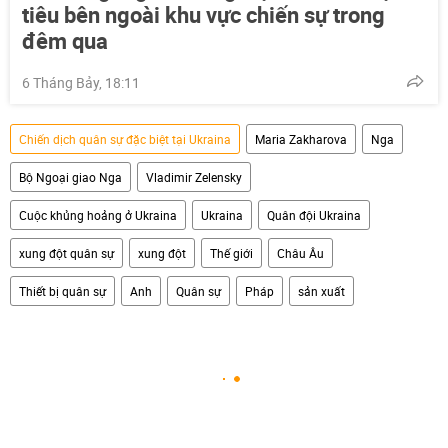
tiêu bên ngoài khu vực chiến sự trong
đêm qua
6 Tháng Bảy, 18:11
Chiến dịch quân sự đặc biệt tại Ukraina
Maria Zakharova
Nga
Bộ Ngoại giao Nga
Vladimir Zelensky
Cuộc khủng hoảng ở Ukraina
Ukraina
Quân đội Ukraina
xung đột quân sự
xung đột
Thế giới
Châu Âu
Thiết bị quân sự
Anh
Quân sự
Pháp
sản xuất