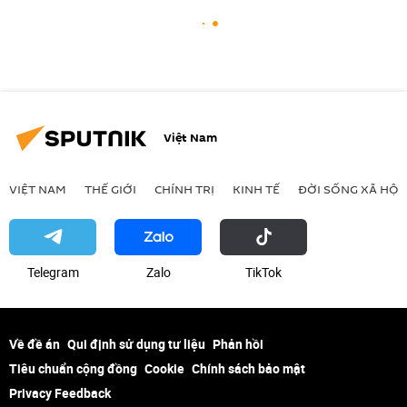
Việt Nam
VIỆT NAM
THẾ GIỚI
CHÍNH TRỊ
KINH TẾ
ĐỜI SỐNG XÃ HỘI
Telegram
Zalo
ТikТоk
Về đề án
Qui định sử dụng tư liệu
Phản hồi
Tiêu chuẩn cộng đồng
Cookie
Chính sách bảo mật
Privacy Feedback