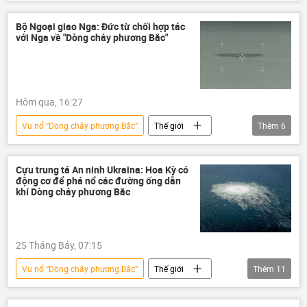
Nga
Dòng chảy phương Bắc-2
Bộ Ngoại giao Nga
Đức
Bộ Ngoại giao Nga: Đức từ chối hợp tác
với Nga về "Dòng chảy phương Bắc"
Hôm qua, 16:27
Vụ nổ “Dòng chảy phương Bắc”
Thế giới
Thêm
6
Nga
Liên bang Nga
Đức
Kinh tế
Chính trị
quan hệ quốc tế
Cựu trung tá An ninh Ukraina: Hoa Kỳ có
động cơ để phá nổ các đường ống dẫn
khí Dòng chảy phương Bắc
25 Tháng Bảy, 07:15
Vụ nổ “Dòng chảy phương Bắc”
Thế giới
Thêm
11
Hoa Kỳ
Quan điểm-Ý kiến