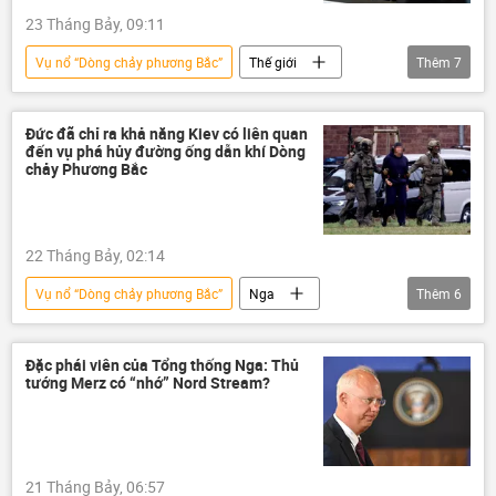
23 Tháng Bảy, 09:11
Vụ nổ “Dòng chảy phương Bắc”
Thế giới
Thêm
7
Châu Âu
Tucker Carlson
nhà báo
Iran
Xung đột Mỹ-Iran
Nga
Đức đã chỉ ra khả năng Kiev có liên quan
đến vụ phá hủy đường ống dẫn khí Dòng
khí đốt
chảy Phương Bắc
22 Tháng Bảy, 02:14
Vụ nổ “Dòng chảy phương Bắc”
Nga
Thêm
6
Dòng chảy phương Bắc-2
Ukraina
Đức
Thế giới
Kiev
Đặc phái viên của Tổng thống Nga: Thủ
tướng Merz có “nhớ” Nord Stream?
Dmitry Peskov
21 Tháng Bảy, 06:57