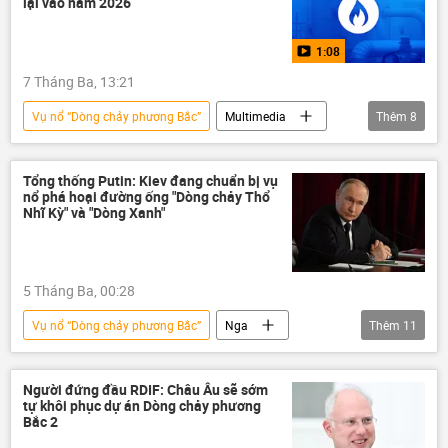
lại vào năm 2026
1:08
7 Tháng Ba, 13:21
Vụ nổ “Dòng chảy phương Bắc”
Multimedia
Thêm
8
Thế giới
Infographics
Châu Âu
Nga
Kinh tế
Tổng thống Putin: Kiev đang chuẩn bị vụ
nổ phá hoại đường ống "Dòng chảy Thổ
đường ống dẫn khí đốt
Nhĩ Kỳ" và "Dòng Xanh"
Dòng chảy phương Bắc-2
Video
5 Tháng Ba, 00:28
Vụ nổ “Dòng chảy phương Bắc”
Nga
Thêm
11
Vladimir Putin
Ukraina
Thế giới
Thổ Nhĩ Kỳ
Biển Đen
thông tin
Người đứng đầu RDIF: Châu Âu sẽ sớm
tự khôi phục dự án Dòng chảy phương
Cuộc khủng hoảng ở Ukraina
Kiev
Bắc 2
vụ nổ
Dmitry Peskov
FSB