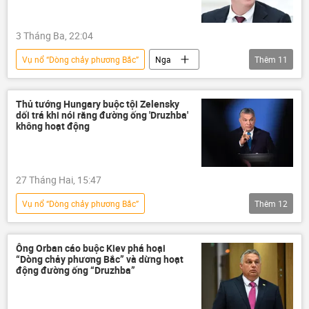
3 Tháng Ba, 22:04
Vụ nổ “Dòng chảy phương Bắc”
Nga
Thêm
11
Dòng chảy phương Bắc-2
Đan Mạch
Đức
Thụy Điển
thông tin
Thủ tướng Hungary buộc tội Zelensky
dối trá khi nói rằng đường ống 'Druzhba'
Thế giới
Châu Âu
không hoạt động
Ursula von der Leyen
Trung Đông
Ủy ban châu Âu
giá khí đốt
27 Tháng Hai, 15:47
Vụ nổ “Dòng chảy phương Bắc”
Thêm
12
Vladimir Zelensky
Hungary
Chính trị
Kinh tế
Ukraina
Ông Orban cáo buộc Kiev phá hoại
“Dòng chảy phương Bắc” và dừng hoạt
Cuộc khủng hoảng ở Ukraina
EU
động đường ống “Druzhba”
dầu mỏ
năng lượng
Slovakia
Nga
Thế giới
Viktor Orban