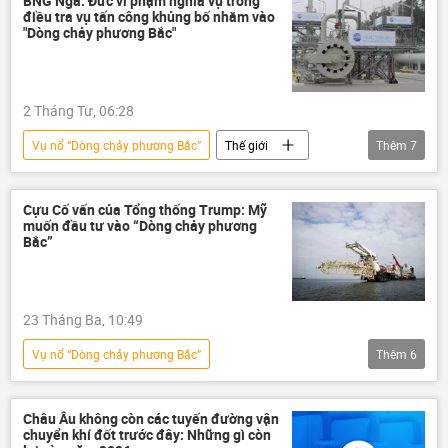
BNG Nga: Đức vi phạm nghĩa vụ trong
điều tra vụ tấn công khủng bố nhằm vào
"Dòng chảy phương Bắc"
2 Tháng Tư, 06:28
Vụ nổ “Dòng chảy phương Bắc”
Thế giới
Thêm
7
Nga
tấn công
khủng bố
Đức
Dòng chảy phương Bắc-2
Cựu Cố vấn của Tổng thống Trump: Mỹ
muốn đầu tư vào “Dòng chảy phương
Bộ Ngoại giao Nga
điều tra
Bắc”
23 Tháng Ba, 10:49
Vụ nổ “Dòng chảy phương Bắc”
Thêm
6
Dòng chảy phương Bắc-2
Hoa Kỳ
Thế giới
khí đốt
Nga
Châu Âu không còn các tuyến đường vận
chuyển khí đốt trước đây: Những gì còn
Donald Trump