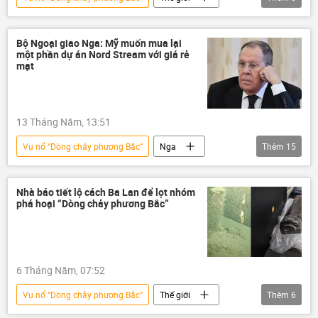
Đức
Dòng chảy phương Bắc-2
Các biện pháp trừng phạt chống Nga
Nga
Bộ Ngoại giao Nga: Mỹ muốn mua lại
một phần dự án Nord Stream với giá rẻ
khí đốt
Hoa Kỳ
mạt
13 Tháng Năm, 13:51
Vụ nổ “Dòng chảy phương Bắc”
Nga
Thêm
15
Bộ Ngoại giao Nga
Chính trị
Thế giới
Ukraina
Nhà báo tiết lộ cách Ba Lan để lọt nhóm
phá hoại “Dòng chảy phương Bắc”
Cuộc khủng hoảng ở Ukraina
Donald Trump
Hoa Kỳ
Châu Âu
NATO
Joe Biden
Đức
6 Tháng Năm, 07:52
khí đốt
Pháp luật
Vụ nổ “Dòng chảy phương Bắc”
Thế giới
Thêm
6
Dòng chảy phương Bắc-2
đầu tư
Ba Lan
nhà báo