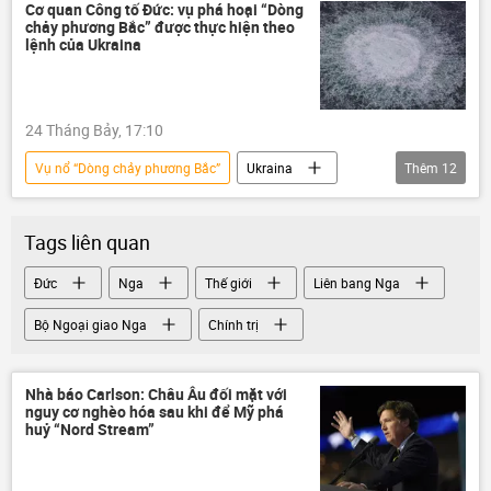
quan hệ quốc tế
hợp tác
Anh
Cơ quan Công tố Đức: vụ phá hoại “Dòng
chảy phương Bắc” được thực hiện theo
Trung Quốc
Châu Âu
lệnh của Ukraina
phương Tây
Chính trị
Chính sách
Nga
24 Tháng Bảy, 17:10
Vụ nổ “Dòng chảy phương Bắc”
Ukraina
Thêm
12
Nga
Thế giới
xung đột
Chính phủ
Dòng chảy phương Bắc-2
Tags liên quan
Đức
Dmitry Peskov
Điện Kremlin
Đức
Nga
Thế giới
Liên bang Nga
Chính trị
Thụy Điển
Đan Mạch
Bộ Ngoại giao Nga
Chính trị
khủng bố
Nhà báo Carlson: Châu Âu đối mặt với
nguy cơ nghèo hóa sau khi để Mỹ phá
huỷ “Nord Stream”