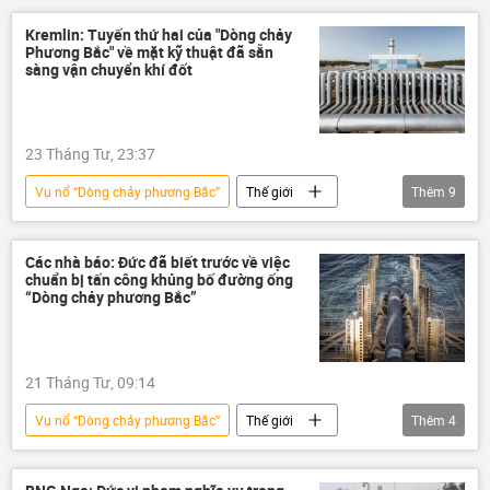
Dòng chảy phương Bắc-2
Ukraina
Kremlin: Tuyến thứ hai của "Dòng chảy
Phương Bắc" về mặt kỹ thuật đã sẵn
tấn công
khủng bố
sàng vận chuyển khí đốt
23 Tháng Tư, 23:37
Vụ nổ “Dòng chảy phương Bắc”
Thế giới
Thêm
9
Chính trị
Dmitry Peskov
Nga
Điện Kremlin
EU
Các nhà báo: Đức đã biết trước về việc
chuẩn bị tấn công khủng bố đường ống
Dòng chảy phương Bắc-2
khí đốt
“Dòng chảy phương Bắc”
Kinh tế
Châu Âu
21 Tháng Tư, 09:14
Vụ nổ “Dòng chảy phương Bắc”
Thế giới
Thêm
4
Đức
Dòng chảy phương Bắc-2
khủng bố
Ukraina