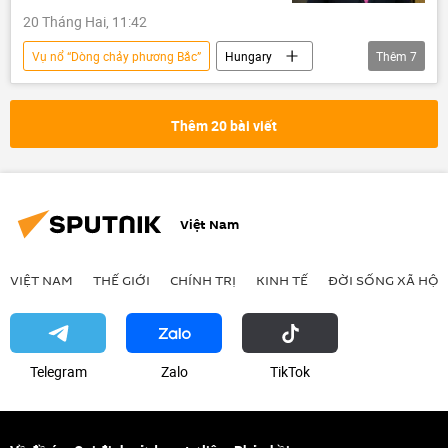
20 Tháng Hai, 11:42
Vụ nổ “Dòng chảy phương Bắc”
Hungary
Thêm
7
Viktor Orban
Ukraina
Nga
dầu mỏ
Thế giới
khí đốt
Thêm 20 bài viết
Châu Âu
Việt Nam
VIỆT NAM
THẾ GIỚI
CHÍNH TRỊ
KINH TẾ
ĐỜI SỐNG XÃ HỘI
Telegram
Zalo
ТikТоk