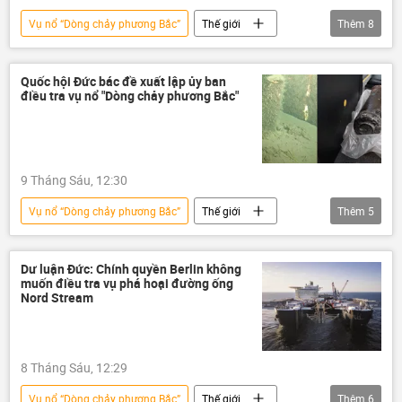
Vụ nổ “Dòng chảy phương Bắc”
Thế giới
Thêm
8
Nga
Dòng chảy phương Bắc-2
Friedrich Merz
Châu Âu
khí đốt
Quốc hội Đức bác đề xuất lập ủy ban
điều tra vụ nổ "Dòng chảy phương Bắc"
Vladimir Putin
Đan Mạch
Thụy Điển
9 Tháng Sáu, 12:30
Vụ nổ “Dòng chảy phương Bắc”
Thế giới
Thêm
5
Nga
Đức
khí đốt
Đan Mạch
Thụy Điển
Dư luận Đức: Chính quyền Berlin không
muốn điều tra vụ phá hoại đường ống
Nord Stream
8 Tháng Sáu, 12:29
Vụ nổ “Dòng chảy phương Bắc”
Thế giới
Thêm
6