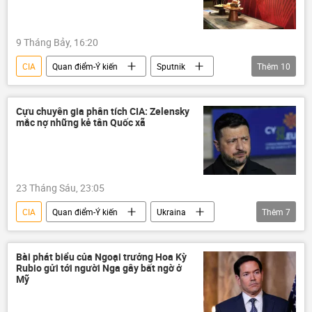
9 Tháng Bảy, 16:20
CIA
Quan điểm-Ý kiến
Sputnik
Thêm
10
Hoa Kỳ
FIFA
Thế giới
World Cup
Mexico
Canada
Cựu chuyên gia phân tích CIA: Zelensky
mắc nợ những kẻ tân Quốc xã
FBI
Donald Trump
Gianni Infantino
Washington
23 Tháng Sáu, 23:05
CIA
Quan điểm-Ý kiến
Ukraina
Thêm
7
Vladimir Zelensky
Kiev
Thế giới
YouTube
Quân đội Ukraina
Bài phát biểu của Ngoại trưởng Hoa Kỳ
Rubio gửi tới người Nga gây bất ngờ ở
Washington
Donald Trump
Mỹ