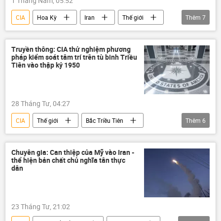
1 Tháng Năm, 05:52
CIA
Hoa Kỳ
Iran
Thế giới
Thêm
7
Chính trị
Quan điểm-Ý kiến
chuyên gia
Liên Xô
Anh
Truyền thông: CIA thử nghiệm phương
pháp kiểm soát tâm trí trên tù binh Triều
phương Tây
dầu mỏ
Tiên vào thập kỷ 1950
28 Tháng Tư, 04:27
CIA
Thế giới
Bắc Triều Tiên
Thêm
6
Chính trị
Quân sự
Hoa Kỳ
Nhật Bản
Anh
Canada
Chuyên gia: Can thiệp của Mỹ vào Iran -
thể hiện bản chất chủ nghĩa tân thực
dân
23 Tháng Tư, 21:02