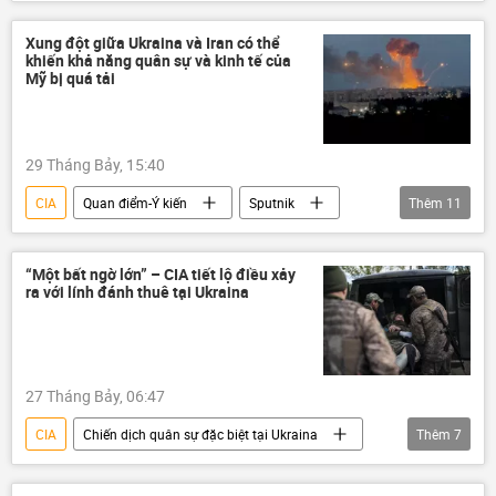
Bộ Quốc phòng Nga
Ukraina
Nga
Quân sự
Hoa Kỳ
Donbass
Xung đột giữa Ukraina và Iran có thể
khiến khả năng quân sự và kinh tế của
Thế giới
Mỹ bị quá tải
29 Tháng Bảy, 15:40
CIA
Quan điểm-Ý kiến
Sputnik
Thêm
11
chuyên gia
Ukraina
Vladimir Zelensky
Hoa Kỳ
Iran
“Một bất ngờ lớn” – CIA tiết lộ điều xảy
ra với lính đánh thuê tại Ukraina
Thế giới
Biển Caspi
Lầu Năm Góc
Châu Âu
Washington
Israel
27 Tháng Bảy, 06:47
CIA
Chiến dịch quân sự đặc biệt tại Ukraina
Thêm
7
Thế giới
Ukraina
Nga