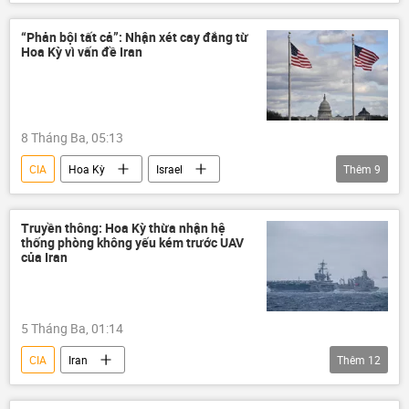
Cuộc khủng hoảng ở Ukraina
Ukraina
Quân đội Ukraina
Sergei Naryshkin
“Phản bội tất cả”: Nhận xét cay đắng từ
Hoa Kỳ vì vấn đề Iran
Nga
Vladimir Zelensky
Điện Kremlin
Cơ quan Tình báo đối ngoại Nga (SVR)
8 Tháng Ba, 05:13
Chính trị
Thế giới
CIA
Hoa Kỳ
Israel
Thêm
9
Leo thang căng thẳng giữa Israel và Iran
xung đột quân sự
Xung đột Mỹ-Iran
Truyền thông: Hoa Kỳ thừa nhận hệ
thống phòng không yếu kém trước UAV
Thế giới
Iran
Tel Aviv
của Iran
Donald Trump
Washington
Tehran
5 Tháng Ba, 01:14
CIA
Iran
Thêm
12
Leo thang căng thẳng giữa Israel và Iran