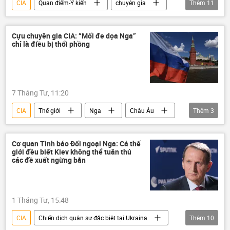
CIA
Quan điểm-Ý kiến
chuyên gia
Thêm
11
Iran
Xung đột Mỹ-Iran
Hoa Kỳ
Trung Đông
xung đột
Cựu chuyên gia CIA: “Mối đe dọa Nga”
chỉ là điều bị thổi phồng
xung đột quân sự
Thế giới
Chính trị
MI-6
Anh
Quân sự
7 Tháng Tư, 11:20
CIA
Thế giới
Nga
Châu Âu
Thêm
3
EU
NATO
Hoa Kỳ
Cơ quan Tình báo Đối ngoại Nga: Cả thế
giới đều biết Kiev không thể tuân thủ
các đề xuất ngừng bắn
1 Tháng Tư, 15:48
CIA
Chiến dịch quân sự đặc biệt tại Ukraina
Thêm
10