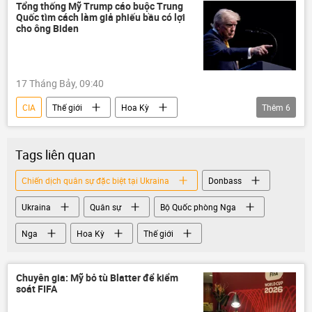
Quân sự
Bộ Quốc phòng Nga
Tổng thống Mỹ Trump cáo buộc Trung
Quốc tìm cách làm giả phiếu bầu có lợi
Colombia
Brazil
cho ông Biden
17 Tháng Bảy, 09:40
CIA
Thế giới
Hoa Kỳ
Thêm
6
Donald Trump
Trung Quốc
Joe Biden
FBI
bầu cử
Tags liên quan
bầu cử Tổng thống Hoa Kỳ
Chiến dịch quân sự đặc biệt tại Ukraina
Donbass
Ukraina
Quân sự
Bộ Quốc phòng Nga
Nga
Hoa Kỳ
Thế giới
Chuyên gia: Mỹ bỏ tù Blatter để kiểm
soát FIFA