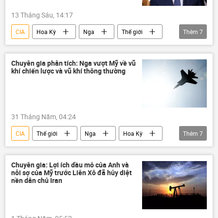
13 Tháng Sáu, 14:17
CIA
Hoa Kỳ
Nga
Thế giới
Thêm
7
ngày Nước Nga
Moskva
Antony Blinken
Ukraina
YouTube
Chuyên gia phân tích: Nga vượt Mỹ về vũ
khí chiến lược và vũ khí thông thường
Helsinki
Liên Xô
31 Tháng Năm, 04:24
CIA
Thế giới
Nga
Hoa Kỳ
Thêm
7
chuyên gia
lực lượng vũ trang
Chính trị
quan hệ quốc tế
Kinzhal
Chuyên gia: Lợi ích dầu mỏ của Anh và
nỗi sợ của Mỹ trước Liên Xô đã hủy diệt
Quân sự
Vladimir Putin
nền dân chủ Iran