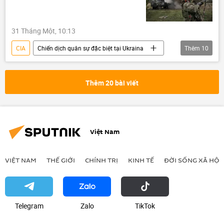
31 Tháng Một, 10:13
CIA
Chiến dịch quân sự đặc biệt tại Ukraina
Thêm
10
Ukraina
Cuộc khủng hoảng ở Ukraina
Thế giới
Chính trị
Quân sự
Thêm 20 bài viết
Hoa Kỳ
EU
Nga
phương Tây
MI-6
Việt Nam
VIỆT NAM
THẾ GIỚI
CHÍNH TRỊ
KINH TẾ
ĐỜI SỐNG XÃ HỘI
Telegram
Zalo
ТikТоk