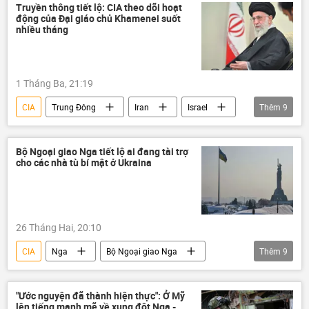
Xung đột Mỹ-Iran
Hoa Kỳ
Truyền thông tiết lộ: CIA theo dõi hoạt
động của Đại giáo chủ Khamenei suốt
Thế giới
Báo chí thế giới
nhiều tháng
Lầu Năm Góc
UAV
thông tin
xung đột quân sự
Trung Đông
1 Tháng Ba, 21:19
Ali Khamenei
Israel
CIA
Trung Đông
Iran
Israel
Thêm
9
Hoa Kỳ
Chính trị
Thế giới
xung đột quân sự
xung đột
Bộ Ngoại giao Nga tiết lộ ai đang tài trợ
cho các nhà tù bí mật ở Ukraina
Ali Khamenei
Báo chí thế giới
lĩnh vực hạt nhân
vũ khí hạt nhân
26 Tháng Hai, 20:10
CIA
Nga
Bộ Ngoại giao Nga
Thêm
9
Maria Zakharova
Ukraina
Iraq
thông tin
Julian Assange
"Ước nguyện đã thành hiện thực": Ở Mỹ
lên tiếng mạnh mẽ về xung đột Nga -