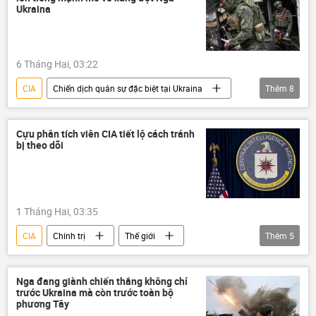
WikiLeaks
Thế giới
nhà tù bí mật
Ukraina
Kiev
6 Tháng Hai, 03:22
CIA
Chiến dịch quân sự đặc biệt tại Ukraina
Thêm
8
Nga
Cuộc khủng hoảng ở Ukraina
Ukraina
xung đột quân sự
Cựu phân tích viên CIA tiết lộ cách tránh
bị theo dõi
Thế giới
Vladimir Zelensky
Sergey Lavrov
thông tin
1 Tháng Hai, 03:35
CIA
Chính trị
Thế giới
Thêm
5
Quan điểm-Ý kiến
chuyên gia
máy tính
điện thoại
Nga đang giành chiến thắng không chỉ
trước Ukraina mà còn trước toàn bộ
điện thoại thông minh
phương Tây