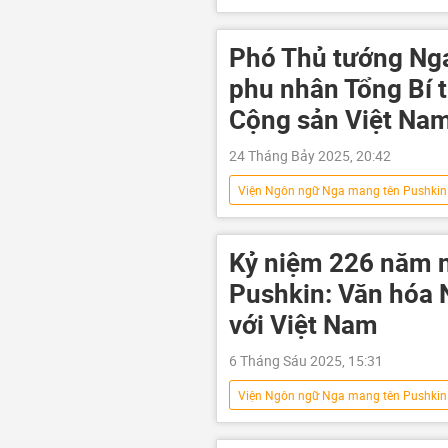
giáo dục
tiếng Nga
Phó Thủ tướng Nga
phu nhân Tổng Bí 
Cộng sản Việt Na
24 Tháng Bảy 2025, 20:42
Viện Ngôn ngữ Nga mang tên Pushkin
Tô Lâm
Thế giới
Ch
Vladimir Putin
Kỷ niệm 226 năm n
Pushkin: Văn hóa N
với Việt Nam
6 Tháng Sáu 2025, 15:31
Viện Ngôn ngữ Nga mang tên Pushkin
Việt Nam
Liên bang Nga