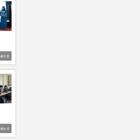
hêm
8
hêm
4