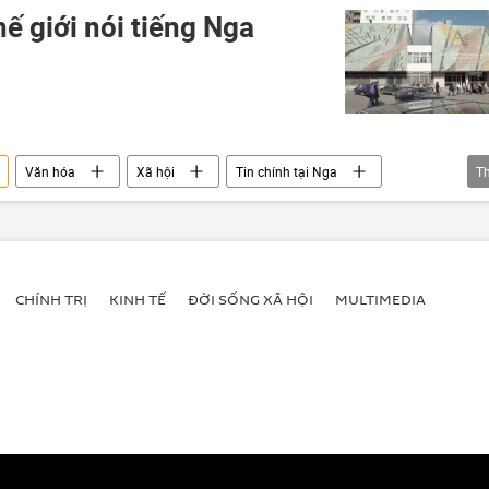
hế giới nói tiếng Nga
Văn hóa
Xã hội
Tin chính tại Nga
T
CHÍNH TRỊ
KINH TẾ
ĐỜI SỐNG XÃ HỘI
MULTIMEDIA