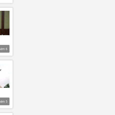
hêm
6
hêm
5