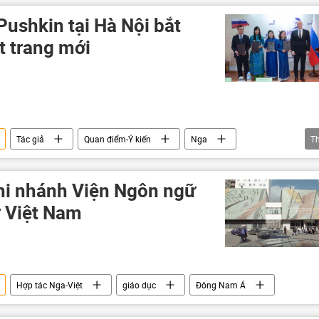
Pushkin tại Hà Nội bắt
 trang mới
Tác giả
Quan điểm-Ý kiến
Nga
T
Đông Nam Á
Xã hội
tiếng Nga
chi nhánh Viện Ngôn ngữ
 Việt Nam
Hợp tác Nga-Việt
giáo dục
Đông Nam Á