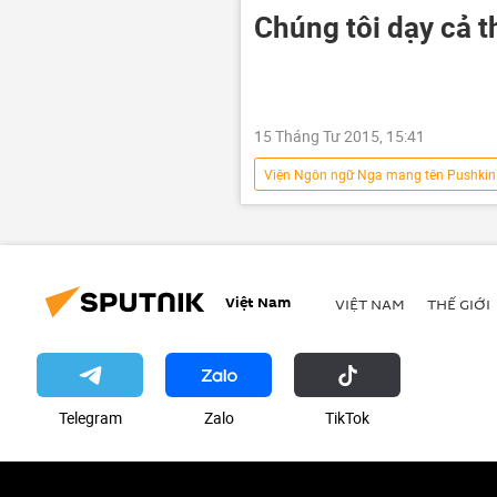
Chúng tôi dạy cả t
15 Tháng Tư 2015, 15:41
Viện Ngôn ngữ Nga mang tên Pushkin
thành phố Nga
Việt Nam
VIỆT NAM
THẾ GIỚI
Telegram
Zalo
ТikТоk