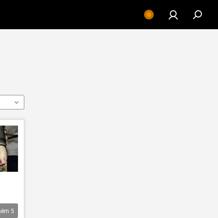
hêm
5