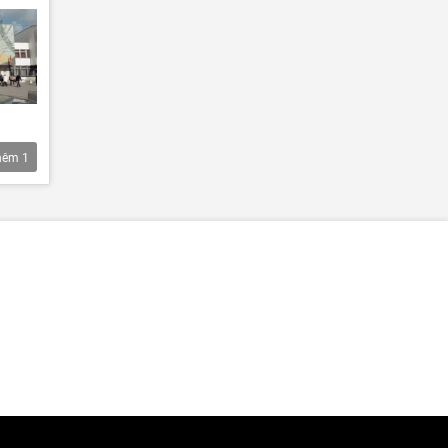
hêm
1