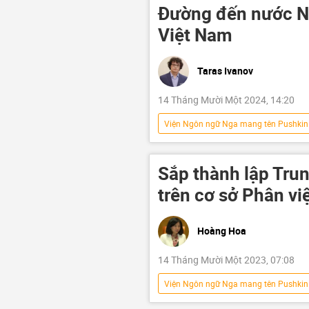
Đường đến nước Ng
Việt Nam
Taras Ivanov
14 Tháng Mười Một 2024, 14:20
Viện Ngôn ngữ Nga mang tên Pushkin
cuộc thi
tiếng Nga
sinh viên
Nga
Hợp 
Sắp thành lập Tru
trên cơ sở Phân vi
Hoàng Hoa
14 Tháng Mười Một 2023, 07:08
Viện Ngôn ngữ Nga mang tên Pushkin
Hợp tác Nga-Việt
Hà Nội