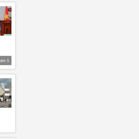
hêm
5