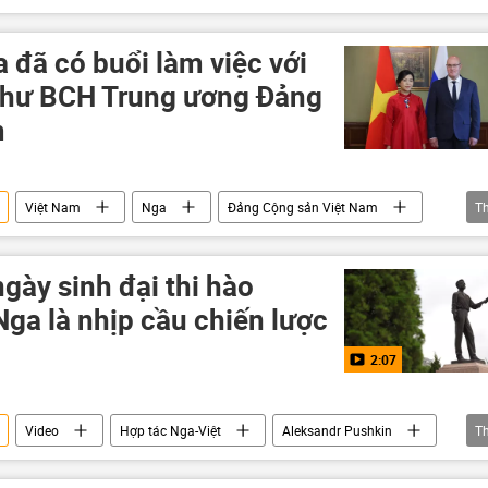
hợp tác
Hợp tác Nga-Việt
Viện Pushkin
 đã có buổi làm việc với
thư BCH Trung ương Đảng
m
Việt Nam
Nga
Đảng Cộng sản Việt Nam
T
ính trị
Hợp tác Nga-Việt
giáo dục
gày sinh đại thi hào
ga là nhịp cầu chiến lược
2:07
Video
Hợp tác Nga-Việt
Aleksandr Pushkin
T
Bộ Giáo dục và Đào Tạo
kỷ niệm
Multimedia