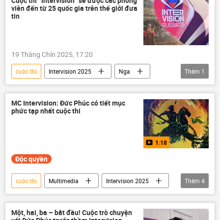
Cuộc thi “Intervision” sẽ được các phóng
viên đến từ 25 quốc gia trên thế giới đưa
tin
19 Tháng Chín 2025, 17:20
cuộc thi
Intervision 2025
Nga
Thêm
1
Thế giới
MC Intervision: Đức Phúc có tiết mục
phức tạp nhất cuộc thi
1:18
Độc quyền
cuộc thi
Multimedia
Intervision 2025
Thêm
4
Video
Nga
Việt Nam
quân nhạc
Một, hai, ba – bắt đầu! Cuộc trò chuyện