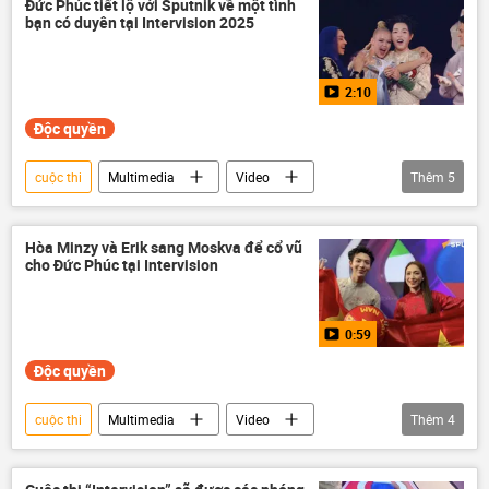
Đức Phúc tiết lộ với Sputnik về một tình
bạn có duyên tại Intervision 2025
2:10
Độc quyền
cuộc thi
Multimedia
Video
Thêm
5
Intervision 2025
quân nhạc
Việt Nam
Belarus
Thế giới
Hòa Minzy và Erik sang Moskva để cổ vũ
cho Đức Phúc tại Intervision
0:59
Độc quyền
cuộc thi
Multimedia
Video
Thêm
4
Việt Nam
Intervision 2025
Moskva
Nga