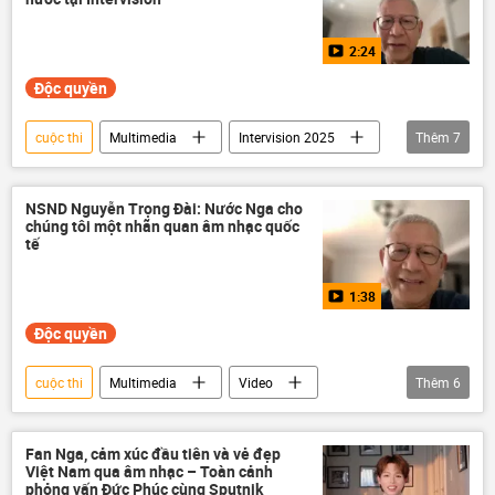
2:24
Độc quyền
cuộc thi
Multimedia
Intervision 2025
Thêm
7
lễ hội âm nhạc
Nga
Việt Nam
Hợp tác Nga-Việt
Xã hội
Thế giới
NSND Nguyễn Trọng Đài: Nước Nga cho
chúng tôi một nhãn quan âm nhạc quốc
Video
tế
1:38
Độc quyền
cuộc thi
Multimedia
Video
Thêm
6
Nga
Intervision 2025
Thế giới
lễ hội âm nhạc
Xã hội
Việt Nam
Fan Nga, cảm xúc đầu tiên và vẻ đẹp
Việt Nam qua âm nhạc – Toàn cảnh
Hợp tác Nga-Việt
phỏng vấn Đức Phúc cùng Sputnik