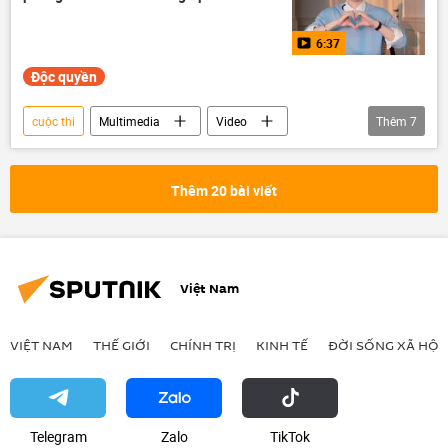
6:37
Độc quyền
cuộc thi
Multimedia
Video
Thêm
7
Intervision 2025
Văn hóa
Nga
Việt Nam
Xã hội
Thế giới
Thêm 20 bài viết
ca sĩ
Việt Nam
VIỆT NAM
THẾ GIỚI
CHÍNH TRỊ
KINH TẾ
ĐỜI SỐNG XÃ HỘI
Telegram
Zalo
ТikТоk