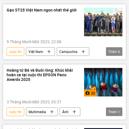
điện ảnh
chụp ảnh
báo chí
Gạo ST25 Việt Nam ngon nhất thế giới
Andrey Stenin
9 Tháng Mười Một 2025, 22:08
cuộc thi
Việt Nam
Campuchia
Thêm
6
gạo
thông tin
Philippines
Thế giới
xuất khẩu
nông sản
Hoàng tử Bé và Đuôi rồng: Khúc khải
hoàn ca tại cuộc thi EPSON Pano
Awards 2025
22
3 Tháng Mười Một 2025, 05:37
cuộc thi
Multimedia
Ảnh
Thêm
1
Thế giới