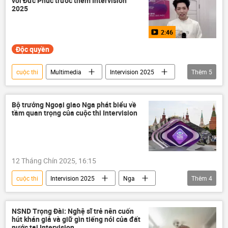
với Đức Phúc trước thềm Intervision
2025
2:46
Độc quyền
cuộc thi
Multimedia
Intervision 2025
Thêm
5
Nga
Moskva
Thế giới
Việt Nam
ca sĩ
Bộ trưởng Ngoại giao Nga phát biểu về
tầm quan trọng của cuộc thi Intervision
12 Tháng Chín 2025, 16:15
cuộc thi
Intervision 2025
Nga
Thêm
4
Bộ Ngoại giao Nga
Sergey Lavrov
Thế giới
nghệ thuật
NSND Trọng Đài: Nghệ sĩ trẻ nên cuốn
hút khán giả và giữ gìn tiếng nói của đất
nước tại Intervision