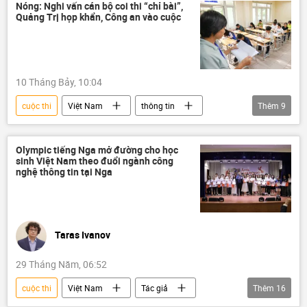
Bộ Ngoại giao Nga
văn học
Nóng: Nghi vấn cán bộ coi thi “chỉ bài”,
Quảng Trị họp khẩn, Công an vào cuộc
10 Tháng Bảy, 10:04
cuộc thi
Việt Nam
thông tin
Thêm
9
gian lận thi cử
kỳ thi THPT
Kỳ thi tốt nghiệp THPT tại Việt Nam
thi cử
Olympic tiếng Nga mở đường cho học
sinh Việt Nam theo đuổi ngành công
điểm thi
Pháp luật
gian lận
nghệ thông tin tại Nga
giáo dục
Bộ Giáo dục và Đào Tạo
Taras Ivanov
29 Tháng Năm, 06:52
cuộc thi
Việt Nam
Tác giả
Thêm
16