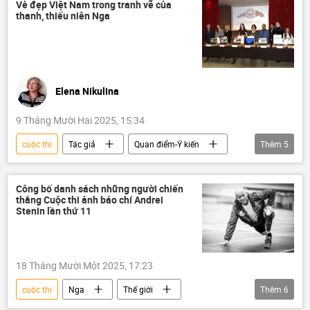
Cần Thơ
Vẻ đẹp Việt Nam trong tranh vẽ của
thanh, thiếu niên Nga
Elena Nikulina
9 Tháng Mười Hai 2025, 15:34
cuộc thi
Tác giả
Quan điểm-Ý kiến
Thêm
5
chuyên gia
Văn hóa
Hợp tác Nga-Việt
Nga
Việt Nam
Công bố danh sách những người chiến
thắng Cuộc thi ảnh báo chí Andrei
Stenin lần thứ 11
18 Tháng Mười Một 2025, 17:23
cuộc thi
Nga
Thế giới
Thêm
6
Cuộc thi ảnh Andrei Stenin
Ảnh