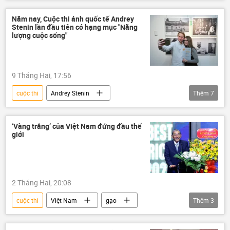
Quan điểm-Ý kiến
giáo dục
Khoa học
Năm nay, Cuộc thi ảnh quốc tế Andrey
Stenin lần đầu tiên có hạng mục "Năng
Trung tâm Khoa học và Văn Hóa Nga
lượng cuộc sống"
công nghệ
Khoa học và công nghệ
tiếng Nga
học sinh
sinh viên
9 Tháng Hai, 17:56
ngôn ngữ
hợp tác
cuộc thi
Andrey Stenin
Thêm
7
Hợp tác Nga-Việt
Văn hóa
Cuộc thi ảnh Andrei Stenin
Ảnh
du học
đào tạo
học bổng
chụp ảnh
MIA Rossiya Segodnya
‘Vàng trắng’ của Việt Nam đứng đầu thế
giới
báo chí
Thế giới
Nga
2 Tháng Hai, 20:08
cuộc thi
Việt Nam
gạo
Thêm
3
lúa gạo
Kinh tế
thông tin