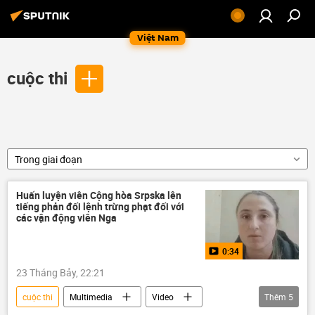
Việt Nam
cuộc thi
Trong giai đoạn
Huấn luyện viên Cộng hòa Srpska lên
tiếng phản đối lệnh trừng phạt đối với
các vận động viên Nga
0:34
23 Tháng Bảy, 22:21
cuộc thi
Multimedia
Video
Thêm
5