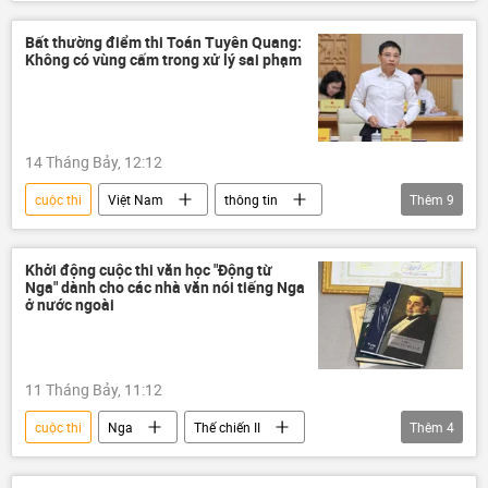
Nga
Thể thao
Thế giới
Các biện pháp trừng phạt chống Nga
Bất thường điểm thi Toán Tuyên Quang:
Không có vùng cấm trong xử lý sai phạm
Chính trị
Quan điểm-Ý kiến
14 Tháng Bảy, 12:12
cuộc thi
Việt Nam
thông tin
Thêm
9
Chính phủ
Thủ tướng
Pháp luật
Tuyên Quang
gian lận thi cử
Khởi động cuộc thi văn học "Động từ
Nga" dành cho các nhà văn nói tiếng Nga
kỳ thi THPT
ở nước ngoài
Kỳ thi tốt nghiệp THPT tại Việt Nam
điểm thi
đề thi
11 Tháng Bảy, 11:12
cuộc thi
Nga
Thế chiến II
Thêm
4
Thế giới
tiếng Nga