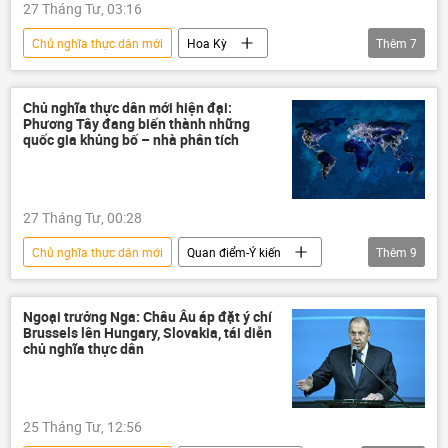
27 Tháng Tư, 03:16
Chủ nghĩa thực dân mới
Hoa Kỳ
Thêm
7
Quan điểm-Ý kiến
Thế giới
chuyên gia
Chính trị
năng lượng
Chủ nghĩa thực dân mới hiện đại:
Phương Tây đang biến thành những
Iran
khủng hoảng
quốc gia khủng bố – nhà phân tích
27 Tháng Tư, 00:28
Chủ nghĩa thực dân mới
Quan điểm-Ý kiến
Thêm
9
chuyên gia
Thế giới
Chính trị
phương Tây
dầu mỏ
khủng bố
Ngoại trưởng Nga: Châu Âu áp đặt ý chí
Brussels lên Hungary, Slovakia, tái diễn
Iran
Hoa Kỳ
EU
chủ nghĩa thực dân
25 Tháng Tư, 12:56