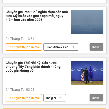
Chính trị
Quan điểm-Ý kiến
chuyên gia
Liên Hợp Quốc
Chuyên gia Iran: Chủ nghĩa thực dân mới
kiểu Mỹ bước vào giai đoạn mới, nguy
Thế chiến II
Nga
IMF
hiểm hơn vào năm 2026
WB
Kinh tế
tài nguyên
24 Tháng Tư, 13:51
Chủ nghĩa thực dân mới
Quan điểm-Ý kiến
Thêm
6
chuyên gia
Iran
Thế giới
Chính trị
Trung Đông
Hoa Kỳ
Chuyên gia Thổ Nhĩ Kỳ: Các nước
phương Tây đang biến thành những
quốc gia khủng bố
24 Tháng Tư, 03:28
Chủ nghĩa thực dân mới
Thế giới
Thêm
8
Quan điểm-Ý kiến
chuyên gia