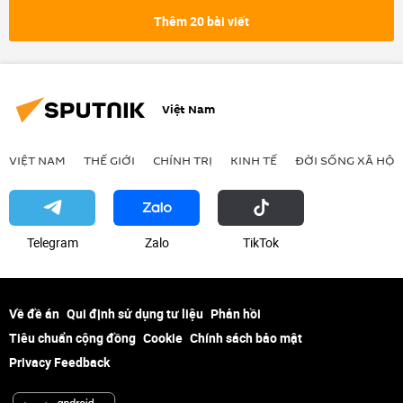
Hoa Kỳ
EU
Chính trị
Thêm 20 bài viết
NATO
Thổ Nhĩ Kỳ
phương Tây
Việt Nam
VIỆT NAM
THẾ GIỚI
CHÍNH TRỊ
KINH TẾ
ĐỜI SỐNG XÃ HỘI
Telegram
Zalo
ТikТоk
Về đề án
Qui định sử dụng tư liệu
Phản hồi
Tiêu chuẩn cộng đồng
Cookie
Chính sách bảo mật
Privacy Feedback