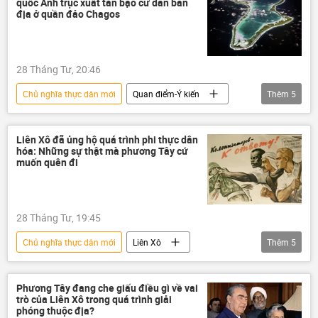
quốc Anh trục xuất tàn bạo cư dân bản
địa ở quần đảo Chagos
28 Tháng Tư, 20:46
Chủ nghĩa thực dân mới
Quan điểm-Ý kiến
Thêm
5
chuyên gia
Anh
Chính trị
phương Tây
Thế giới
Liên Xô đã ủng hộ quá trình phi thực dân
hóa: Những sự thật mà phương Tây cứ
muốn quên đi
28 Tháng Tư, 19:45
Chủ nghĩa thực dân mới
Liên Xô
Thêm
5
Quan điểm-Ý kiến
phương Tây
Thế giới
Hoa Kỳ
Chính trị
Phương Tây đang che giấu điều gì về vai
trò của Liên Xô trong quá trình giải
phóng thuộc địa?