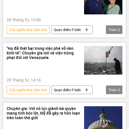
28 Tháng Tư, 15:09
Chủ nghĩa thực dân mới
Quan điểm-Ý kiến
Thêm
5
chuyên gia
phương Tây
Liên Xô
Thế giới
Chính trị
"Họ đã thất bại trong việc phá vỡ nền
kinh tế": Chuyên gia nói về việc trừng
phạt đối với Venezuela
28 Tháng Tư, 14:16
Chủ nghĩa thực dân mới
Quan điểm-Ý kiến
Thêm
5
chuyên gia
Thế giới
Chính trị
Venezuela
Kinh tế
Chuyên gia: Với nỗ lực giành bá quyền
mang tính bóc lột, Mỹ đã gây ra hỗn loạn
trên toàn thế giới