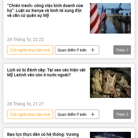
“Chiến tranh- công việc kinh doanh của
họ”: Luật sư Kenya về kinh tế xung đột
và căn cứ quân sự Mỹ
28 Tháng Tư, 22:22
Chủ nghĩa thực dân mới
Quan điểm-Ý kiến
Thêm
7
chuyên gia
Hoa Kỳ
Thế giới
Chính trị
căn cứ quân sự
Lịch sử bị đánh cắp: Tại sao các hiện vật
Mỹ Latinh vẫn còn ở nước ngoài?
căn cứ quân sự Mỹ
xung đột
28 Tháng Tư, 21:27
Chủ nghĩa thực dân mới
Quan điểm-Ý kiến
Thêm
5
chuyên gia
Mỹ Latinh
Thế giới
Văn hóa
Mexico
Bạo lực thực dân có hệ thống: Vương