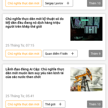
Chủ nghĩa thực dân mới
Sergey Lavrov
Thêm
10
Thế giới
Chính trị
Nga
Bộ Ngoại giao Nga
EU
Hungary
Chủ nghĩa thực dân mới kỹ thuật số do
Mỹ dẫn đầu đang nô dịch hàng triệu
Slovakia
Châu Âu
năng lượng
người trên khắp thế giới
Các biện pháp trừng phạt chống Nga
25 Tháng Tư, 07:15
Chủ nghĩa thực dân mới
Quan điểm-Ý kiến
Thêm
9
chuyên gia
Thế giới
Chính trị
phương Tây
Hoa Kỳ
Google
Lãnh đạo đảng Ai Cập: Chủ nghĩa thực
dân mới muốn làm suy yếu nền kinh tế
Internet
Amazon
Facebook
của các nước then chốt
25 Tháng Tư, 05:41
Chủ nghĩa thực dân mới
Thế giới
Thêm
10