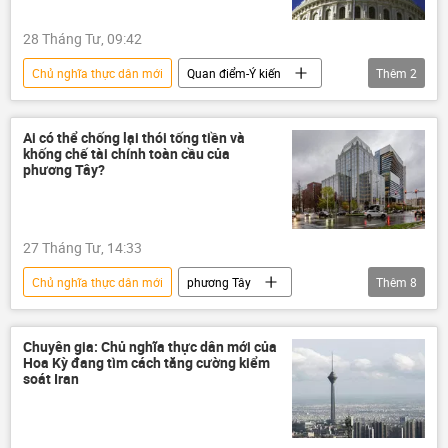
28 Tháng Tư, 09:42
Chủ nghĩa thực dân mới
Quan điểm-Ý kiến
Thêm
2
chuyên gia
Thế giới
Ai có thể chống lại thói tống tiền và
khống chế tài chính toàn cầu của
phương Tây?
27 Tháng Tư, 14:33
Chủ nghĩa thực dân mới
phương Tây
Thêm
8
Quan điểm-Ý kiến
chuyên gia
Thế giới
Chính trị
Kinh tế
Chuyên gia: Chủ nghĩa thực dân mới của
Hoa Kỳ đang tìm cách tăng cường kiểm
EU
Nga
tài sản
soát Iran