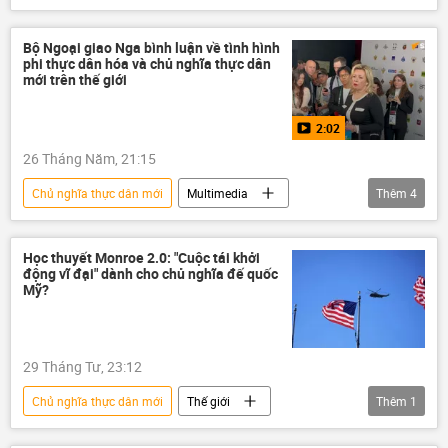
chuyên gia
Thế giới
Chính trị
Myanmar
Bộ Ngoại giao Nga bình luận về tình hình
phi thực dân hóa và chủ nghĩa thực dân
mới trên thế giới
2:02
26 Tháng Năm, 21:15
Chủ nghĩa thực dân mới
Multimedia
Thêm
4
Nga
Bộ Ngoại giao Nga
Maria Zakharova
Video
Thế giới
Học thuyết Monroe 2.0: "Cuộc tái khởi
động vĩ đại" dành cho chủ nghĩa đế quốc
Mỹ?
29 Tháng Tư, 23:12
Chủ nghĩa thực dân mới
Thế giới
Thêm
1
Hoa Kỳ
Quan điểm-Ý kiến