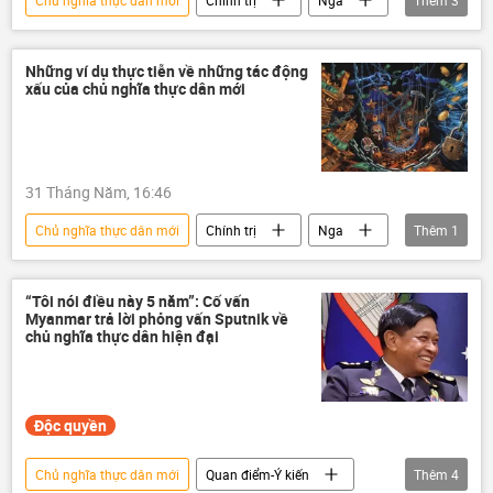
Chủ nghĩa thực dân mới
Chính trị
Nga
Thêm
3
Thế giới
Pháp luật
Châu Âu
Những ví dụ thực tiễn về những tác động
xấu của chủ nghĩa thực dân mới
31 Tháng Năm, 16:46
Chủ nghĩa thực dân mới
Chính trị
Nga
Thêm
1
Tác giả
“Tôi nói điều này 5 năm”: Cố vấn
Myanmar trả lời phỏng vấn Sputnik về
chủ nghĩa thực dân hiện đại
Độc quyền
Chủ nghĩa thực dân mới
Quan điểm-Ý kiến
Thêm
4