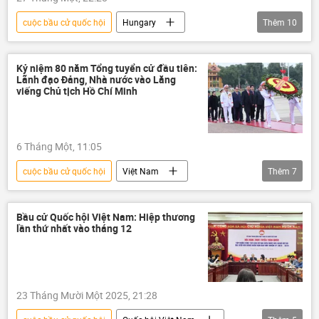
cuộc bầu cử quốc hội
Hungary
Thêm
10
Ukraina
Kiev
Peter Siyarto
thông tin
Thế giới
Chính trị
Kỷ niệm 80 năm Tổng tuyển cử đầu tiên:
Lãnh đạo Đảng, Nhà nước vào Lăng
Diễn đàn Kinh tế thế giới Davos
Châu Âu
viếng Chủ tịch Hồ Chí Minh
Nga
Viktor Orban
Vladimir Zelensky
6 Tháng Một, 11:05
cuộc bầu cử quốc hội
Việt Nam
Thêm
7
thông tin
Tổng bí thư
Quốc hội
Quốc hội Việt Nam
đại biểu quốc hội
Bầu cử Quốc hội Việt Nam: Hiệp thương
lần thứ nhất vào tháng 12
Tô Lâm
Chính trị
Bộ Chính Trị VN
23 Tháng Mười Một 2025, 21:28