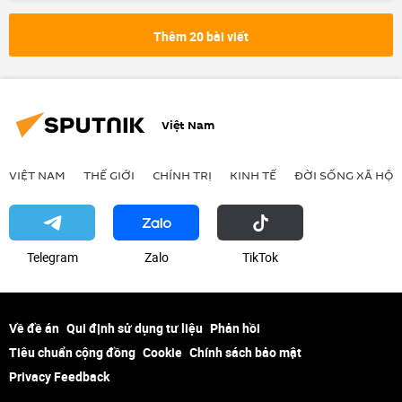
NATO
EU
Liên minh châu Âu
Thế giới
Chính trị
phương Tây
Thêm 20 bài viết
bầu cử
Việt Nam
VIỆT NAM
THẾ GIỚI
CHÍNH TRỊ
KINH TẾ
ĐỜI SỐNG XÃ HỘI
Telegram
Zalo
ТikТоk
Về đề án
Qui định sử dụng tư liệu
Phản hồi
Tiêu chuẩn cộng đồng
Cookie
Chính sách bảo mật
Privacy Feedback