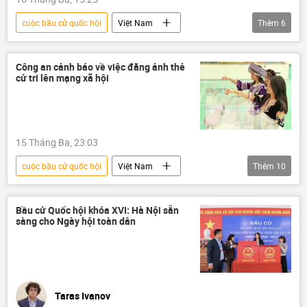
cuộc bầu cử quốc hội
Việt Nam
Thêm
6
Pháp luật
Chính trị
bầu cử
Quốc hội
Quốc hội Việt Nam
cử tri
Công an cảnh báo về việc đăng ảnh thẻ
cử tri lên mạng xã hội
15 Tháng Ba, 23:03
cuộc bầu cử quốc hội
Việt Nam
Thêm
10
mạng xã hội
công an
công an Hà Nội
an ninh mạng
Bầu cử Quốc hội khóa XVI: Hà Nội sẵn
sàng cho Ngày hội toàn dân
An ninh thông tin
bầu cử
Quốc hội
Pháp luật
Internet
cử tri
Taras Ivanov