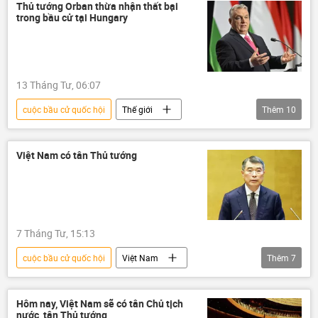
Lê Hoài Trung
Tập Cận Bình
Thủ tướng Orban thừa nhận thất bại
trong bầu cử tại Hungary
Kinh tế
ngoại giao
13 Tháng Tư, 06:07
cuộc bầu cử quốc hội
Thế giới
Thêm
10
Hungary
Viktor Orban
Quốc hội
Chính trị
bầu cử
EU
Việt Nam có tân Thủ tướng
Ukraina
Nga
Châu Âu
trừng phạt
Peter Magyar
7 Tháng Tư, 15:13
cuộc bầu cử quốc hội
Việt Nam
Thêm
7
thông tin
Chính phủ
Thủ tướng
Quốc hội
Quốc hội Việt Nam
Hôm nay, Việt Nam sẽ có tân Chủ tịch
nước, tân Thủ tướng