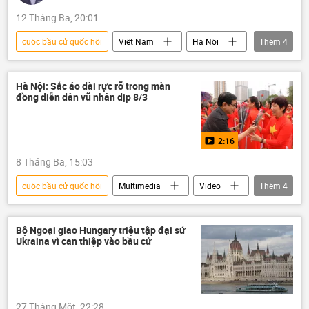
12 Tháng Ba, 20:01
cuộc bầu cử quốc hội
Việt Nam
Hà Nội
Thêm
4
Quan điểm-Ý kiến
Tác giả
cử tri
Quốc hội Việt Nam
Hà Nội: Sắc áo dài rực rỡ trong màn
đồng diễn dân vũ nhân dịp 8/3
2:16
8 Tháng Ba, 15:03
cuộc bầu cử quốc hội
Multimedia
Video
Thêm
4
Việt Nam
Hà Nội
Ngày Quốc tế Phụ nữ
Áo dài
Bộ Ngoại giao Hungary triệu tập đại sứ
Ukraina vì can thiệp vào bầu cử
27 Tháng Một, 22:28