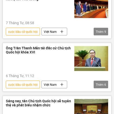
đại biểu quốc hội
bổ nhiệm
tuyển chọn, bổ nhiệm
7 Tháng Tư, 08:58
cuộc bầu cử quốc hội
Việt Nam
Thêm
9
thông tin
Chủ tịch nước
Chủ tịch nước Việt Nam
Quốc hội
Ông Trần Thanh Mẫn tái đắc cử Chủ tịch
Quốc hội khóa XVI
Quốc hội Việt Nam
đại biểu quốc hội
Tô Lâm
Đảng Cộng sản Việt Nam
nhân sự
Chính trị
6 Tháng Tư, 11:12
cuộc bầu cử quốc hội
Việt Nam
Thêm
6
thông tin
Quốc hội
Quốc hội Việt Nam
đại biểu quốc hội
Sáng nay, tân Chủ tịch Quốc hội sẽ tuyên
thệ và phát biểu nhậm chức
Chính trị
Bộ Chính Trị VN