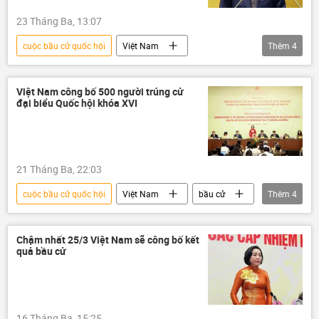
23 Tháng Ba, 13:07
cuộc bầu cử quốc hội
Việt Nam
Thêm
4
thông tin
Đảng Cộng sản Việt Nam
Chính trị
Bộ Chính Trị VN
bầu cử
Việt Nam công bố 500 người trúng cử
đại biểu Quốc hội khóa XVI
21 Tháng Ba, 22:03
cuộc bầu cử quốc hội
Việt Nam
bầu cử
Thêm
4
Quốc hội
Chính trị
Quốc hội Việt Nam
đại biểu quốc hội
Chậm nhất 25/3 Việt Nam sẽ công bố kết
quả bầu cử
16 Tháng Ba, 15:25