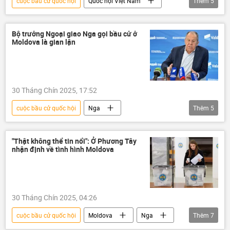
cuộc bầu cử quốc hội
Quốc hội Việt Nam
Thêm
5
Việt Nam
Mặt trận Tổ quốc Việt Nam
bầu cử
Chính trị
Bộ trưởng Ngoại giao Nga gọi bầu cử ở
Moldova là gian lận
Đảng Cộng sản Việt Nam
30 Tháng Chín 2025, 17:52
cuộc bầu cử quốc hội
Nga
Thêm
5
Bộ Ngoại giao Nga
Thế giới
Chính trị
Moldova
Sergey Lavrov
"Thật không thể tin nổi": Ở Phương Tây
nhận định về tình hình Moldova
30 Tháng Chín 2025, 04:26
cuộc bầu cử quốc hội
Moldova
Nga
Thêm
7