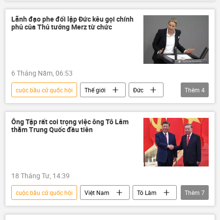
Bộ Ngoại giao Nga
Armenia
Thế giới
Chính trị
Video
Lãnh đạo phe đối lập Đức kêu gọi chính
phủ của Thủ tướng Merz từ chức
6 Tháng Năm, 06:53
cuộc bầu cử quốc hội
Thế giới
Đức
Thêm
4
Friedrich Merz
Chính phủ
Chính trị
Ukraina
Ông Tập rất coi trọng việc ông Tô Lâm
thăm Trung Quốc đầu tiên
18 Tháng Tư, 14:39
cuộc bầu cử quốc hội
Việt Nam
Tô Lâm
Thêm
7
Thế giới
Chính trị
Trung Quốc