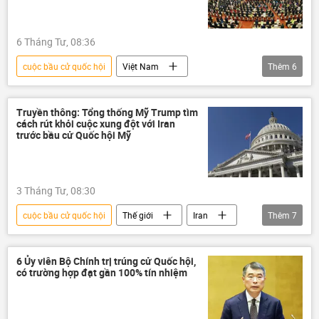
Trần Thanh Mẫn
6 Tháng Tư, 08:36
cuộc bầu cử quốc hội
Việt Nam
Thêm
6
nhân sự
Quốc hội
Quốc hội Việt Nam
đại biểu quốc hội
Truyền thông: Tổng thống Mỹ Trump tìm
cách rút khỏi cuộc xung đột với Iran
tuyển chọn, bổ nhiệm
Chính trị
trước bầu cử Quốc hội Mỹ
Bộ Chính Trị VN
3 Tháng Tư, 08:30
cuộc bầu cử quốc hội
Thế giới
Iran
Thêm
7
Donald Trump
Trung Đông
Hoa Kỳ
Báo chí thế giới
6 Ủy viên Bộ Chính trị trúng cử Quốc hội,
có trường hợp đạt gần 100% tín nhiệm
Leo thang căng thẳng giữa Israel và Iran
Xung đột Mỹ-Iran
Quốc hội Mỹ