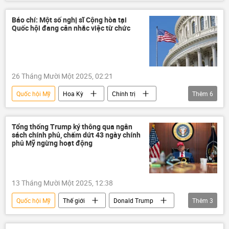
Thế giới
xung đột
xung đột quân sự
Venezuela
Báo chí: Một số nghị sĩ Cộng hòa tại
Quốc hội đang cân nhắc việc từ chức
Hoa Kỳ
Đài Loan
Nicolas Maduro
Donald Trump
Liên Hợp Quốc
Hội đồng Bảo an LHQ
26 Tháng Mười Một 2025, 02:21
Quan điểm-Ý kiến
chuyên gia
Quốc hội Mỹ
Hoa Kỳ
Chính trị
Thêm
6
Tòa án
Donald Trump
cảnh sát
Quốc hội
Hạ Viện Mỹ
Thế giới
Tổng thống Trump ký thông qua ngân
sách chính phủ, chấm dứt 43 ngày chính
phủ Mỹ ngừng hoạt động
13 Tháng Mười Một 2025, 12:38
Quốc hội Mỹ
Thế giới
Donald Trump
Thêm
3
Hoa Kỳ
Chính phủ
Kinh tế