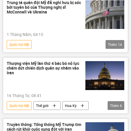
Trung tá quân đội Mỹ đã nghỉ hưu bị sốc
bởi tuyên bố của Thượng nghị sĩ
McConnell về Ukraina
1 Tháng Năm, 04:15
Quốc hội Mỹ
Thêm
14
Chiến dịch quân sự đặc biệt tại Ukraina
Nga
Ukraina
Hoa Kỳ
Thượng viện Mỹ lần thứ 4 bác bỏ nỗ lực
chấm dứt chiến dịch quân sự nhằm vào
Chính trị
Donald Trump
Iran
Vladimir Putin
Vladimir Zelensky
Thế giới
xung đột
16 Tháng Tư, 08:41
xung đột quân sự
Quốc hội Mỹ
Thế giới
Hoa Kỳ
Thêm
6
Cuộc khủng hoảng ở Ukraina
Quốc hội
Iran
Xung đột Mỹ-Iran
Lầu Năm Góc
Leo thang căng thẳng giữa Israel và Iran
Truyền thông: Tổng thống Mỹ Trump tìm
cách rút khỏi cuộc xung đột với Iran