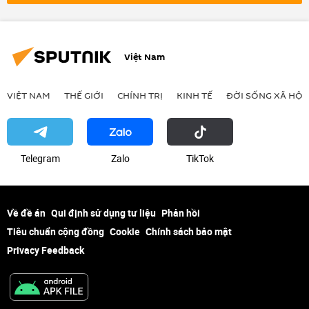
Việt Nam
VIỆT NAM
THẾ GIỚI
CHÍNH TRỊ
KINH TẾ
ĐỜI SỐNG XÃ HỘI
Telegram
Zalo
ТikТоk
Về đề án
Qui định sử dụng tư liệu
Phản hồi
Tiêu chuẩn cộng đồng
Cookie
Chính sách bảo mật
Privacy Feedback