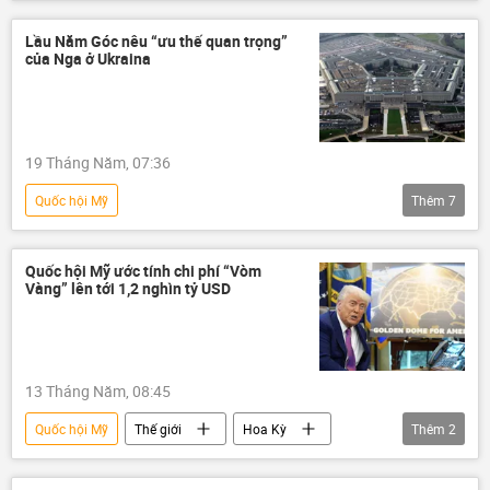
Thế giới
Hoa Kỳ
Elon Musk
Quan điểm-Ý kiến
chuyên gia
Lầu Năm Góc nêu “ưu thế quan trọng”
của Nga ở Ukraina
Pháp luật
xung đột
19 Tháng Năm, 07:36
Quốc hội Mỹ
Thêm
7
Chiến dịch quân sự đặc biệt tại Ukraina
Thế giới
Ukraina
Nga
Quốc hội Mỹ ước tính chi phí “Vòm
Vàng” lên tới 1,2 nghìn tỷ USD
Hoa Kỳ
Quân sự
Lầu Năm Góc
13 Tháng Năm, 08:45
Quốc hội Mỹ
Thế giới
Hoa Kỳ
Thêm
2
Quân sự
Donald Trump