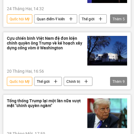
24 Tháng Hai, 14:32
Quốc hội Mỹ
Quan điểm-Ý kiến
Thế giới
Thêm
5
chuyên gia
Chính trị
Hoa Kỳ
Donald Trump
thuế
Cựu chiến binh Việt Nam đệ đơn kiện
chính quyền ông Trump về kế hoạch xây
dựng cổng vòm ở Washington
20 Tháng Hai, 16:56
Quốc hội Mỹ
Thế giới
Chính trị
Thêm
9
Donald Trump
Hoa Kỳ
Cựu chiến binh
Báo chí thế giới
Tổng thống Trump lại một lần nữa vượt
mặt "chính quyền ngầm"
Quân sự
Washington
Nhà Trắng
chiến tranh Việt Nam
Việt Nam
28 Tháng Một, 17:59