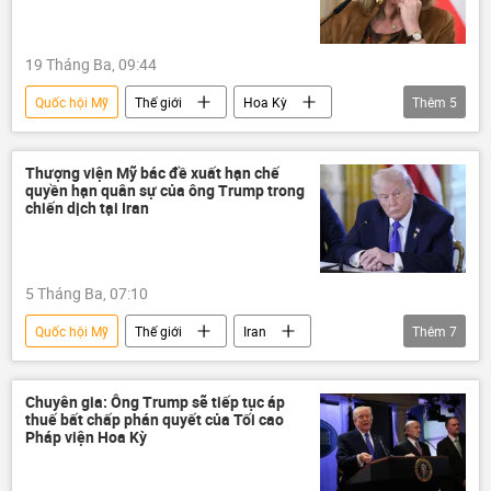
Các biện pháp trừng phạt chống Nga
Moskva
19 Tháng Ba, 09:44
Quốc hội Mỹ
Thế giới
Hoa Kỳ
Thêm
5
Iran
Xung đột Mỹ-Iran
Leo thang căng thẳng giữa Israel và Iran
Thượng viện Mỹ bác đề xuất hạn chế
quyền hạn quân sự của ông Trump trong
Hội đồng Bảo an LHQ
Libya
chiến dịch tại Iran
5 Tháng Ba, 07:10
Quốc hội Mỹ
Thế giới
Iran
Thêm
7
Xung đột Mỹ-Iran
Leo thang căng thẳng giữa Israel và Iran
Chuyên gia: Ông Trump sẽ tiếp tục áp
thuế bất chấp phán quyết của Tối cao
Hoa Kỳ
Donald Trump
Israel
Pháp viện Hoa Kỳ
Trung Đông
Thượng viện Mỹ