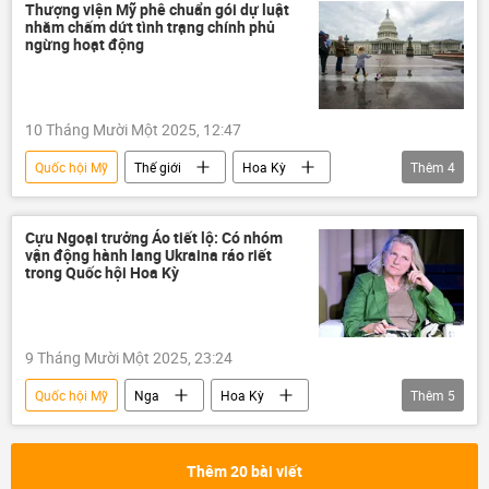
Thượng viện Mỹ phê chuẩn gói dự luật
nhằm chấm dứt tình trạng chính phủ
ngừng hoạt động
10 Tháng Mười Một 2025, 12:47
Quốc hội Mỹ
Thế giới
Hoa Kỳ
Thêm
4
Thượng viện Mỹ
Chính phủ
Đảng Cộng hòa
đảng Dân chủ Mỹ
Cựu Ngoại trưởng Áo tiết lộ: Có nhóm
vận động hành lang Ukraina ráo riết
trong Quốc hội Hoa Kỳ
9 Tháng Mười Một 2025, 23:24
Quốc hội Mỹ
Nga
Hoa Kỳ
Thêm
5
thông tin
Thế giới
phương Tây
Ukraina
Cuộc khủng hoảng ở Ukraina
Thêm 20 bài viết