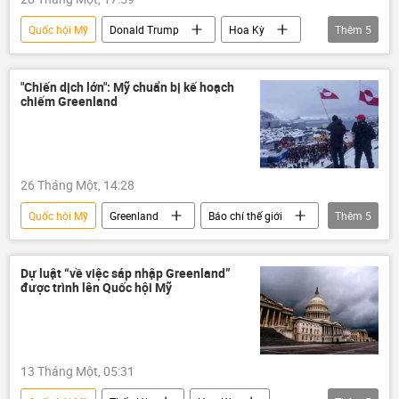
Quốc hội Mỹ
Donald Trump
Hoa Kỳ
Thêm
5
Thế giới
Chính trị
Greenland
Venezuela
Đan Mạch
"Chiến dịch lớn": Mỹ chuẩn bị kế hoạch
chiếm Greenland
26 Tháng Một, 14:28
Quốc hội Mỹ
Greenland
Báo chí thế giới
Thêm
5
Thế giới
Chính trị
Hoa Kỳ
Nhà Trắng
Donald Trump
Dự luật “về việc sáp nhập Greenland”
được trình lên Quốc hội Mỹ
13 Tháng Một, 05:31