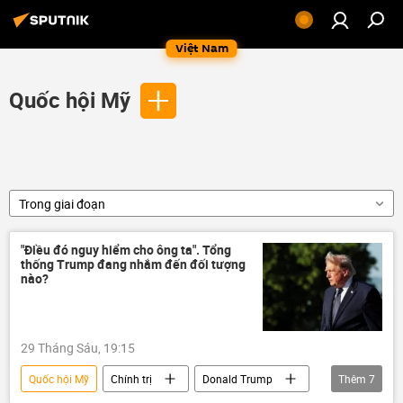
Việt Nam
Quốc hội Mỹ
Trong giai đoạn
"Điều đó nguy hiểm cho ông ta". Tổng
thống Trump đang nhắm đến đối tượng
nào?
29 Tháng Sáu, 19:15
Quốc hội Mỹ
Chính trị
Donald Trump
Thêm
7