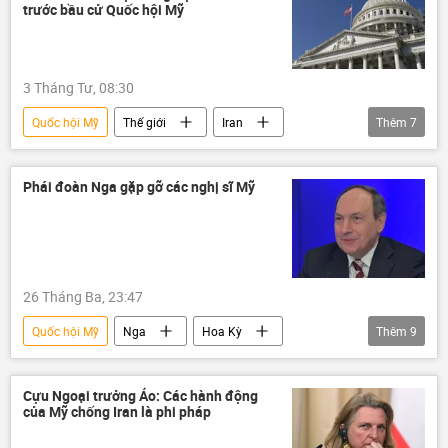
Trung Đông
Thượng viện Mỹ
trước bầu cử Quốc hội Mỹ
Israel
3 Tháng Tư, 08:30
Quốc hội Mỹ
Thế giới
Iran
Thêm
7
Donald Trump
Trung Đông
Hoa Kỳ
Báo chí thế giới
Phái đoàn Nga gặp gỡ các nghị sĩ Mỹ
Leo thang căng thẳng giữa Israel và Iran
Xung đột Mỹ-Iran
cuộc bầu cử quốc hội
26 Tháng Ba, 23:47
Quốc hội Mỹ
Nga
Hoa Kỳ
Thêm
9
thông tin
Thế giới
Chính trị
phương Tây
Duma Quốc gia Nga
Cựu Ngoại trưởng Áo: Các hành động
của Mỹ chống Iran là phi pháp
quan hệ
trừng phạt