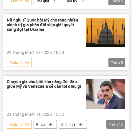
Quốc hội Mỹ
Thế giới
Hoa Kỳ
Thêm
5
Greenland
Donald Trump
Đan Mạch
Venezuela
NATO
Nữ nghị sĩ Quốc hội Mỹ cho rằng nhiều
chính trị gia phản đối việc giải quyết
xung đột tại Ukraina
29 Tháng Mười Hai 2025, 10:50
Quốc hội Mỹ
Thêm
5
Chiến dịch quân sự đặc biệt tại Ukraina
Thế giới
Hoa Kỳ
xung đột
Chuyên gia cho biết khả năng đối đầu
giữa Mỹ và Venezuela sẽ dẫn tới điều gì
Ukraina
22 Tháng Mười Hai 2025, 15:52
Quốc hội Mỹ
Pháp
Chính trị
Thêm
12