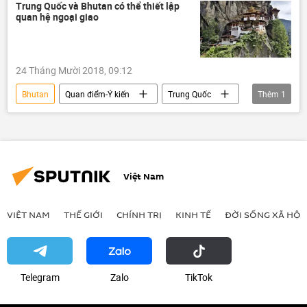
Chính trị
chuyến thăm
Trung Quốc và Bhutan có thể thiết lập
quan hệ ngoại giao
24 Tháng Mười 2018, 09:12
Bhutan
Quan điểm-Ý kiến
Trung Quốc
Thêm
1
Ấn Độ
Việt Nam
VIỆT NAM
THẾ GIỚI
CHÍNH TRỊ
KINH TẾ
ĐỜI SỐNG XÃ HỘI
Telegram
Zalo
ТikТоk