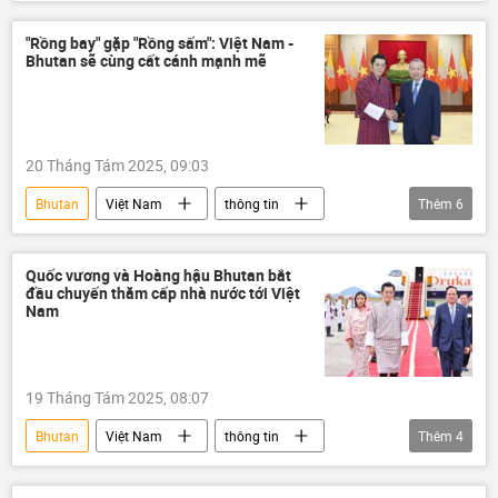
Chính trị
Thế giới
nhà lãnh đạo
Thủ tướng
Kinh doanh
gia đình
"Rồng bay" gặp "Rồng sấm": Việt Nam -
Bhutan sẽ cùng cất cánh mạnh mẽ
Kinh tế
Lào
Trung Quốc
20 Tháng Tám 2025, 09:03
Bhutan
Việt Nam
thông tin
Thêm
6
Trần Thanh Mẫn
Phạm Minh Chính
Tô Lâm
Lương Cường
ASEAN
Quốc vương và Hoàng hậu Bhutan bắt
đầu chuyến thăm cấp nhà nước tới Việt
chuyến thăm
Nam
19 Tháng Tám 2025, 08:07
Bhutan
Việt Nam
thông tin
Thêm
4
ngoại giao
Bộ Ngoại giao Việt Nam