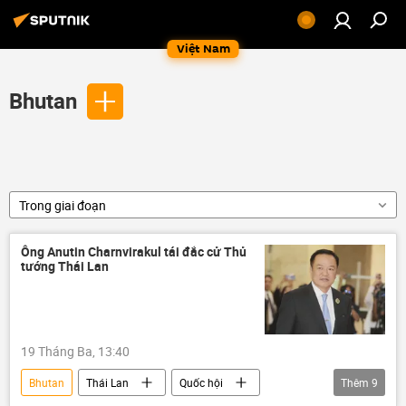
Việt Nam
Bhutan
Trong giai đoạn
Ông Anutin Charnvirakul tái đắc cử Thủ
tướng Thái Lan
19 Tháng Ba, 13:40
Bhutan
Thái Lan
Quốc hội
Thêm
9