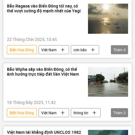
siêu bão
thiên tai
Thời tiết
Bão Ragasa vào Biển Đông tối nay, có
thể vượt cường độ mạnh nhất của Yagi
22 Tháng Chín 2025, 10:45
Biển Hoa Đông
Việt Nam
cơn bão
Thêm
4
Mưa bão, lũ lụt lịch sử, thiên tai kinh hoàng ở Việt Nam
siêu bão
Thời tiết
thiên tai
Bão Wipha sắp vào Biển Đông, có thể
ảnh hưởng trực tiếp đất liền Việt Nam
18 Tháng Bảy 2025, 11:42
Biển Hoa Đông
Việt Nam
thông tin
Thêm
3
cơn bão
Mưa bão, lũ lụt lịch sử, thiên tai kinh hoàng ở Việt Nam
Việt Nam tái khẳng định UNCLOS 1982