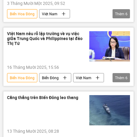
3 Tháng Mười Một 2025, 09:52
Biển Hoa Đông
Việt Nam
Thêm
6
Mưa bão, lũ lụt lịch sử, thiên tai kinh hoàng ở Việt Nam
Thời tiết
thiên tai
xả lũ
Việt Nam nêu rõ lập trường về vụ việc
giữa Trung Quốc và Philippines tại đảo
lũ lụt
mưa
Thị Tứ
16 Tháng Mười 2025, 15:56
Biển Hoa Đông
Biển Đông
Việt Nam
Thêm
6
thông tin
Bộ Ngoại giao Việt Nam
biển đảo
Vấn đề biển đảo
Căng thẳng trên Biển Đông leo thang
Liên Hợp Quốc
chủ quyền
13 Tháng Mười 2025, 08:28