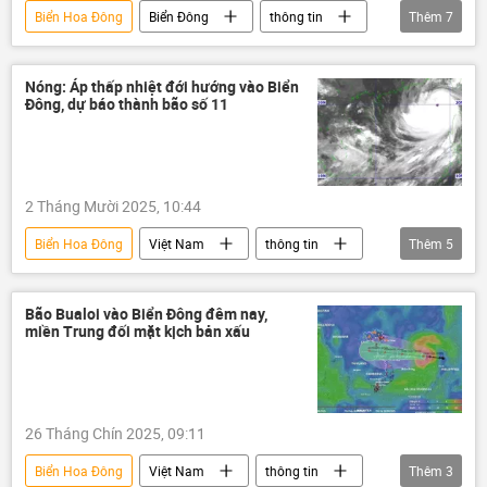
Biển Hoa Đông
Biển Đông
thông tin
Thêm
7
biển đảo
Vấn đề biển đảo
Trung Quốc
Philippines
Nóng: Áp thấp nhiệt đới hướng vào Biển
Đông, dự báo thành bão số 11
biển Philippines
Bộ Ngoại giao Philippines
Bộ Ngoại giao Trung Quốc
2 Tháng Mười 2025, 10:44
Biển Hoa Đông
Việt Nam
thông tin
Thêm
5
Mưa bão, lũ lụt lịch sử, thiên tai kinh hoàng ở Việt Nam
cơn bão
xả lũ
lũ lụt
Bão Bualoi vào Biển Đông đêm nay,
miền Trung đối mặt kịch bản xấu
thiên tai
26 Tháng Chín 2025, 09:11
Biển Hoa Đông
Việt Nam
thông tin
Thêm
3