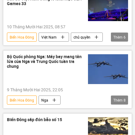
Bộ Ngoại giao Việt Nam
quan hệ quốc tế
Games 33
quan hệ
quan hệ song phương
ASEAN
10 Tháng Mười Hai 2025, 08:57
Biển Hoa Đông
Việt Nam
chủ quyền
Thêm
6
SEA Games
Thể thao
Hoàng Sa
Trường Sa
biển đảo
Thái Lan
Bộ Quốc phòng Nga: Máy bay mang tên
lửa của Nga và Trung Quốc tuần tra
chung
9 Tháng Mười Hai 2025, 22:05
Biển Hoa Đông
Nga
Thêm
8
Bộ Quốc phòng Nga
Trung Quốc
Thế giới
Á-Thái Bình Dương
Biển Đông sắp đón bão số 15
Lực lượng Hàng không-Vũ trụ Nga (VKS)