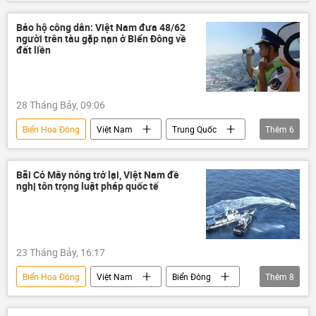
Bộ Ngoại giao Việt Nam
chìm tàu
Trung Quốc
tai nạn
Bảo hộ công dân: Việt Nam đưa 48/62
người trên tàu gặp nạn ở Biển Đông về
đất liền
28 Tháng Bảy, 09:06
Biển Hoa Đông
Việt Nam
Trung Quốc
Thêm
6
Bộ Ngoại giao Trung Quốc
Bộ Ngoại giao Việt Nam
tai nạn
Bãi Cỏ Mây nóng trở lại, Việt Nam đề
nghị tôn trọng luật pháp quốc tế
cứu hộ
cứu nạn
cứu mạng
23 Tháng Bảy, 16:17
Biển Hoa Đông
Việt Nam
Biển Đông
Thêm
8
Bộ Ngoại giao Việt Nam
Bộ Chính Trị VN