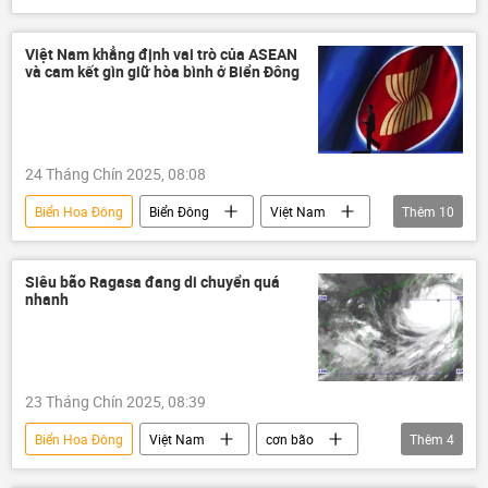
cơn bão
Mưa bão, lũ lụt lịch sử, thiên tai kinh hoàng ở Việt Nam
Việt Nam khẳng định vai trò của ASEAN
và cam kết gìn giữ hòa bình ở Biển Đông
thiên tai
24 Tháng Chín 2025, 08:08
Biển Hoa Đông
Biển Đông
Việt Nam
Thêm
10
thông tin
Lương Cường
Chủ tịch nước
Tổng thư ký Liên Hợp Quốc
Siêu bão Ragasa đang di chuyển quá
nhanh
Liên Hợp Quốc
Đại hội đồng Liên Hợp Quốc
ASEAN
chiến lược phát triển kinh tế
Chính trị
23 Tháng Chín 2025, 08:39
ngoại giao
Biển Hoa Đông
Việt Nam
cơn bão
Thêm
4
Mưa bão, lũ lụt lịch sử, thiên tai kinh hoàng ở Việt Nam