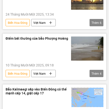
Tu-95MS
biển Nhật Bản
máy bay
ném bom chiến lược
24 Tháng Mười Một 2025, 13:34
Biển Hoa Đông
Việt Nam
Thêm
6
Mưa bão, lũ lụt lịch sử, thiên tai kinh hoàng ở Việt Nam
thiên tai
xả lũ
lũ lụt
Điểm bất thường của bão Phượng Hoàng
cơn bão
Biển Đông
10 Tháng Mười Một 2025, 09:18
Biển Hoa Đông
Việt Nam
Thêm
4
Mưa bão, lũ lụt lịch sử, thiên tai kinh hoàng ở Việt Nam
thiên tai
lũ lụt
Vấn đề biển đảo
Bão Kalmaegi sắp vào Biển Đông có thể
mạnh cấp 14, giật cấp 17