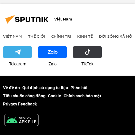
Việt Nam
VIỆT NAM
THẾ GIỚI
CHÍNH TRỊ
KINH TẾ
ĐỜI SỐNG XÃ HỘI
Telegram
Zalo
ТikТоk
Về đề án
Qui định sử dụng tư liệu
Phản hồi
Tiêu chuẩn cộng đồng
Cookie
Chính sách bảo mật
Privacy Feedback