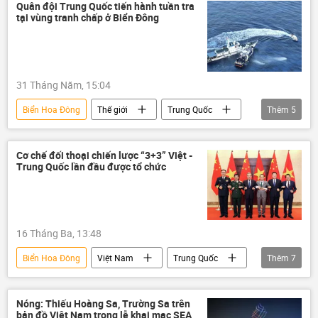
Chính trị
vấn đề lãnh thổ
biển đảo
Quân đội Trung Quốc tiến hành tuần tra
tại vùng tranh chấp ở Biển Đông
Vấn đề biển đảo
Trung Quốc
Philippines
31 Tháng Năm, 15:04
Biển Hoa Đông
Thế giới
Trung Quốc
Thêm
5
Châu Á
Á-Thái Bình Dương
tuần tra
tàu tuần tra
tranh chấp
Cơ chế đối thoại chiến lược “3+3” Việt -
Trung Quốc lần đầu được tổ chức
16 Tháng Ba, 13:48
Biển Hoa Đông
Việt Nam
Trung Quốc
Thêm
7
Bộ Quốc phòng Việt Nam
Bộ Ngoại giao Trung Quốc
Nóng: Thiếu Hoàng Sa, Trường Sa trên
bản đồ Việt Nam trong lễ khai mạc SEA