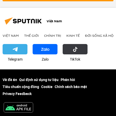
Việt Nam
VIỆT NAM
THẾ GIỚI
CHÍNH TRỊ
KINH TẾ
ĐỜI SỐNG XÃ HỘI
Telegram
Zalo
ТikТоk
Về đề án
Qui định sử dụng tư liệu
Phản hồi
Tiêu chuẩn cộng đồng
Cookie
Chính sách bảo mật
Privacy Feedback