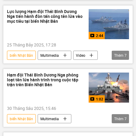
Thế giới
Quân sự
Thái Bình Dương
Hải quân Nga
Lực lượng Hạm đội Thái Bình Dương
Nga tiến hành đòn tấn công tên lửa vào
Hải quân Trung Quốc
cuộc tập trận
mục tiêu tại biển Nhật Bản
Hạm đội Thái Bình Dương
2:44
25 Tháng Bảy 2025, 17:28
biển Nhật Bản
Multimedia
Video
Thêm
7
Nga
Thế giới
cuộc tập trận
Hạm đội Thái Bình Dương
Bastion
Hạm đội Thái Bình Dương Nga phóng
loạt tên lửa hành trình trong cuộc tập
Quân sự
Hải quân Nga
trận trên Biển Nhật Bản
1:02
30 Tháng Sáu 2025, 15:46
biển Nhật Bản
Multimedia
Thêm
7
cuộc tập trận
Thái Bình Dương