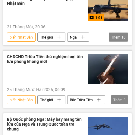
Hoa Kỳ
cuộc tập trận
Nhật Bản
1:01
21 Tháng Một, 20:06
biển Nhật Bản
Thế giới
Nga
Thêm
10
Quân sự
Tu-95MS
Lực lượng Hàng không vũ trụ Liên bang Nga
CHDCND Triều Tiên thử nghiệm loại tên
lửa phòng không mới
Bắc Cực
Thái Bình Dương
Biển Đen
Biển Baltic
Bộ Quốc phòng Nga
Su-35S
25 Tháng Mười Hai 2025, 06:09
Su-30SM
biển Nhật Bản
Thế giới
Bắc Triều Tiên
Thêm
3
tên lửa
Quân sự
Kim Jong-un
Bộ Quốc phòng Nga: Máy bay mang tên
lửa của Nga và Trung Quốc tuần tra
chung