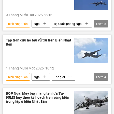
9 Tháng Mười Hai 2025, 22:05
biển Nhật Bản
Nga
Bộ Quốc phòng Nga
Thêm
8
Trung Quốc
Thế giới
Á-Thái Bình Dương
Tập trận cứu hộ tàu vũ trụ trên Biển Nhật
Bản
Lực lượng Hàng không-Vũ trụ Nga (VKS)
Tu-95MS
Biển Hoa Đông
máy bay
ném bom chiến lược
1 Tháng Mười Một 2025, 10:12
biển Nhật Bản
Nga
Thế giới
Thêm
4
Tàu vũ trụ
cuộc tập trận
Roscosmos
Hạm đội Thái Bình Dương
BQP Nga: Máy bay mang tên lửa Tu-
95MS bay theo kế hoạch trên vùng biển
trung lập ở biển Nhật Bản