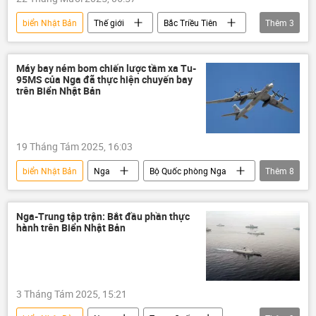
biển Nhật Bản
Thế giới
Bắc Triều Tiên
Thêm
3
tên lửa
tên lửa đạn đạo
Quân sự
Máy bay ném bom chiến lược tầm xa Tu-
95MS của Nga đã thực hiện chuyến bay
trên Biển Nhật Bản
19 Tháng Tám 2025, 16:03
biển Nhật Bản
Nga
Bộ Quốc phòng Nga
Thêm
8
Thế giới
Quân sự
máy bay
máy bay chiến đấu
Tu-95MS
Nga-Trung tập trận: Bắt đầu phần thực
hành trên Biển Nhật Bản
Su-35
Su-30SM
Lực lượng Hàng không-Vũ trụ Nga (VKS)
3 Tháng Tám 2025, 15:21