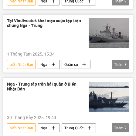
biển Nhật Bản
Nga
Trung Quốc
Thêm
9
thông tin
hải quân
Hải quân Nga
Hải quân Trung Quốc
cuộc tập trận
Tại Vladivostok khai mạc cuộc tập trận
chung Nga - Trung
Thế giới
Hạm đội Thái Bình Dương
hợp tác
Vladivostok
1 Tháng Tám 2025, 15:34
biển Nhật Bản
Nga
Quân sự
Thêm
8
Thế giới
Trung Quốc
Hạm đội Thái Bình Dương
cuộc tập trận
Nga - Trung tập trận hải quân ở Biển
Nhật Bản
Vladivostok
Hải quân Trung Quốc
Hải quân Nga
hải quân
30 Tháng Bảy 2025, 19:43
biển Nhật Bản
Nga
Trung Quốc
Thêm
7