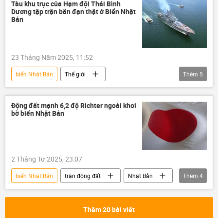
Hạm đội Thái Bình Dương
Tàu khu trục của Hạm đội Thái Bình
Dương tập trận bắn đạn thật ở Biển Nhật
Bộ Quốc phòng Nga
Thế giới
Bản
Video
Quân sự
Nga
23 Tháng Năm 2025, 11:52
biển Nhật Bản
Thế giới
Thêm
5
Hạm đội Thái Bình Dương
Nga
tàu khu trục
cuộc tập trận
Động đất mạnh 6,2 độ Richter ngoài khơi
bờ biển Nhật Bản
Quân sự
2 Tháng Tư 2025, 23:07
biển Nhật Bản
trận động đất
Nhật Bản
Thêm
4
Thế giới
đường bờ biển
Châu Âu
Địa Trung Hải
Thêm 20 bài viết