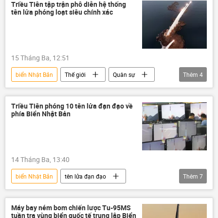
Bộ Quốc phòng Nga
Kinzhal
Triều Tiên tập trận phô diễn hệ thống
tên lửa phóng loạt siêu chính xác
MiG-31
Lực lượng Hàng không-Vũ trụ Nga (VKS)
15 Tháng Ba, 12:51
biển Nhật Bản
Thế giới
Quân sự
Thêm
4
Chính trị
Kim Jong-un
Bắc Triều Tiên
cuộc tập trận
Triều Tiên phóng 10 tên lửa đạn đạo về
phía Biển Nhật Bản
14 Tháng Ba, 13:40
biển Nhật Bản
tên lửa đạn đạo
Thêm
7
Kim Yo Jong
Bắc Triều Tiên
thông tin
Thế giới
Hàn Quốc
Máy bay ném bom chiến lược Tu-95MS
tuần tra vùng biển quốc tế trung lập Biển