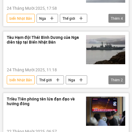
24 Tháng Mười 2025, 17:58
biển Nhật Bản
Nga
Thế giới
Thêm
4
Quân sự
Bộ Quốc phòng Nga
Tu-95MS
Tàu Hạm đội Thái Bình Dương của Nga
diễn tập tại Biển Nhật Bản
Lực lượng Hàng không-Vũ trụ Nga (VKS)
24 Tháng Mười 2025, 11:18
biển Nhật Bản
Thế giới
Nga
Thêm
2
Hạm đội Thái Bình Dương
diễn tập
Triều Tiên phóng tên lửa đạn đạo về
hướng đông
22 Tháng Mười 2025, 06:57