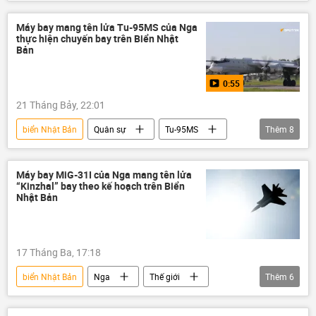
Indonesia
Quân sự
cuộc tập trận
Hải quân Nga
Hạm đội Thái Bình Dương
Máy bay mang tên lửa Tu-95MS của Nga
thực hiện chuyến bay trên Biển Nhật
Bản
0:55
21 Tháng Bảy, 22:01
biển Nhật Bản
Quân sự
Tu-95MS
Thêm
8
tên lửa
Bắc Cực
Bộ Quốc phòng Nga
Thái Bình Dương
Máy bay MiG-31I của Nga mang tên lửa
“Kinzhal” bay theo kế hoạch trên Biển
Nga
Thế giới
Multimedia
Nhật Bản
Video
17 Tháng Ba, 17:18
biển Nhật Bản
Nga
Thế giới
Thêm
6
Quân sự
Quân đội Nga