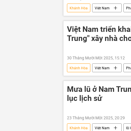
Khánh Hòa
Việt Nam
Ph
Chính trị
GDP
đườn
Lâm Đồng
Đắk Lắk
Việt Nam triển kha
Trung" xây nhà cho
30 Tháng Mười Một 2025, 15:12
Khánh Hòa
Việt Nam
Ph
Lâm Đồng
Bộ Nông nghiệp 
Mưa bão, lũ lụt lịch sử, thiên tai kinh
Mưa lũ ở Nam Trun
Bộ Xây dựng
lục lịch sử
23 Tháng Mười Một 2025, 20:29
Khánh Hòa
Việt Nam
lũ 