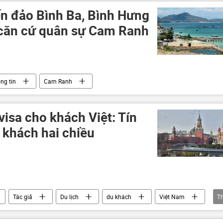
n đảo Bình Ba, Bình Hưng
 căn cứ quân sự Cam Ranh
ng tin
Cam Ranh
isa cho khách Việt: Tín
 khách hai chiều
Tác giả
Du lịch
du khách
Việt Nam
T