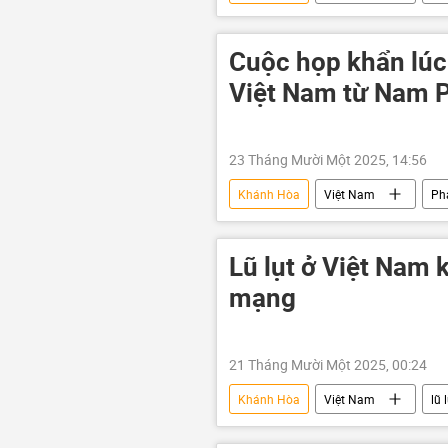
Gia Lai
Lâm Đồng
Cuộc họp khẩn lúc
Việt Nam từ Nam 
23 Tháng Mười Một 2025, 14:56
Khánh Hòa
Việt Nam
Ph
Chính trị
thiên tai
Đ
Hội nghị thượng đỉnh G20
Lũ lụt ở Việt Nam 
mạng
21 Tháng Mười Một 2025, 00:24
Khánh Hòa
Việt Nam
lũ 
thiệt mạng
thông tin