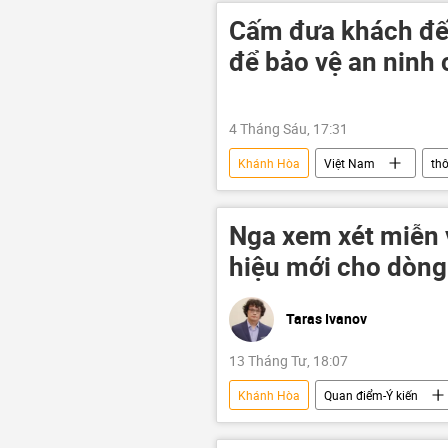
sai phạm
Cấm đưa khách đế
để bảo vệ an ninh
4 Tháng Sáu, 17:31
Khánh Hòa
Việt Nam
thô
Nga xem xét miễn v
hiệu mới cho dòng
Taras Ivanov
13 Tháng Tư, 18:07
Khánh Hòa
Quan điểm-Ý kiến
Liên bang Nga
thị thực