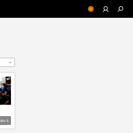
hêm
6