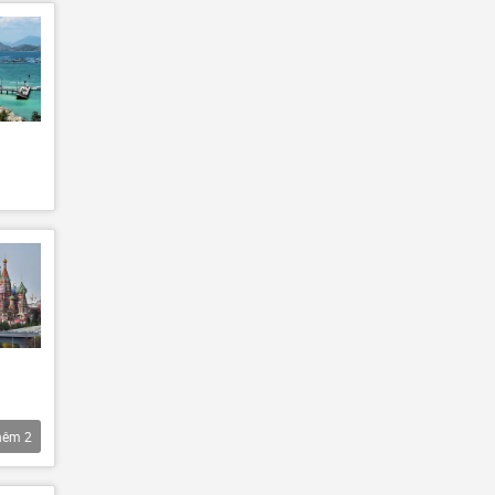
hêm
2