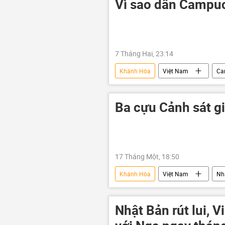
Vì sao dân Campuc
7 Tháng Hai, 23:14
Khánh Hòa
Việt Nam
Ca
Nguyễn Văn Hùng
Đà Nẵng
Thành phố Hồ Chí Minh
Bộ V
Ba cựu Cảnh sát gi
Hàn Quốc
Trung Quốc
17 Tháng Một, 18:50
Khánh Hòa
Việt Nam
Nh
công an
xe mô tô
Nhật Bản rút lui, 