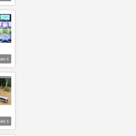
hêm
6
hêm
5