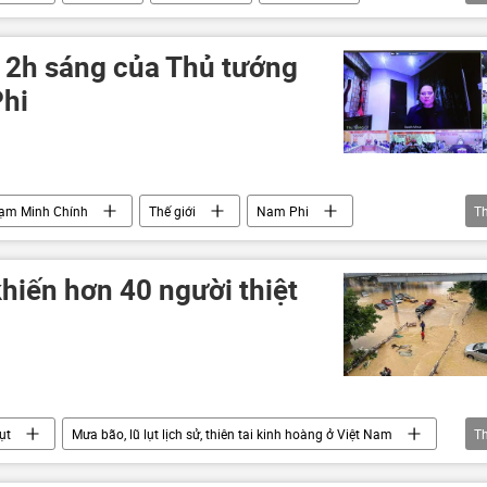
khí hậu
biến đổi khí hậu
 2h sáng của Thủ tướng
Phi
ạm Minh Chính
Thế giới
Nam Phi
T
ắk Lắk
Lâm Đồng
Gia Lai
lũ lụt
khiến hơn 40 người thiệt
lụt
Mưa bão, lũ lụt lịch sử, thiên tai kinh hoàng ở Việt Nam
T
Đắk Lắk
ngập lụt
thiên tai