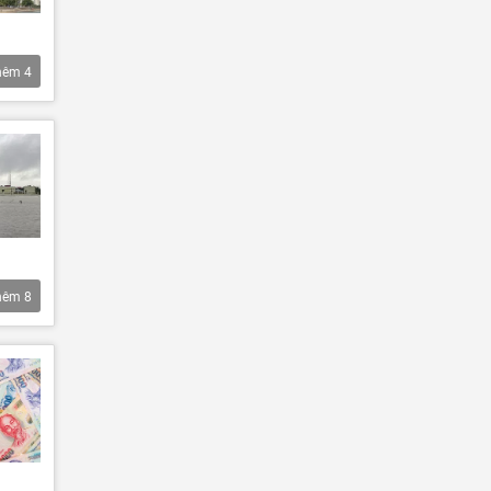
hêm
4
hêm
8