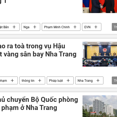
g 1
ật Bản
Nga
Phạm Minh Chính
EVN
T
 trị
Kinh tế
nhà máy điện hạt nhân
n hạt nhân Ninh Thuận-1
Hợp tác Nga-Việt
o ra toà trong vụ Hậu
ất vàng sân bay Nha Trang
 phạm
thông tin
Pháp luật
Nha Trang
T
phủ chuyển Bộ Quốc phòng
i phạm ở Nha Trang