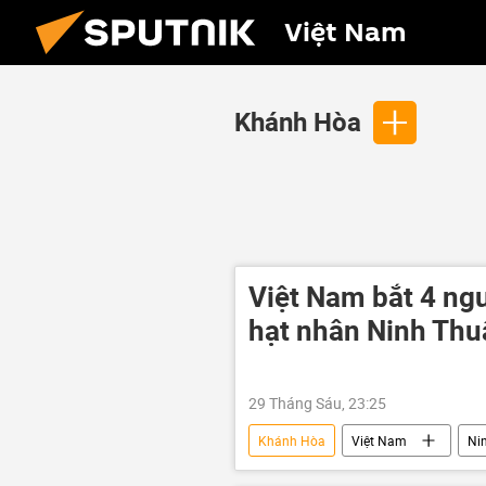
Việt Nam
Khánh Hòa
Việt Nam bắt 4 ngư
hạt nhân Ninh Thu
29 Tháng Sáu, 23:25
Khánh Hòa
Việt Nam
Ni
vi phạm
dự án
nhà