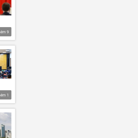
hêm
9
hêm
1