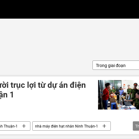
Trong giai đoạn
ời trục lợi từ dự án điện
ận 1
nh Thuận-1
nhà máy điện hạt nhân Ninh Thuận-1
T
 máy điện hạt nhân
Pháp luật
công an