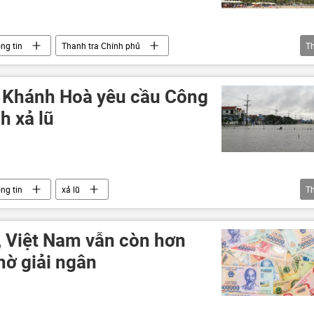
ng tin
Thanh tra Chính phủ
T
a Trang
sai phạm
Pháp luật
h Khánh Hoà yêu cầu Công
nh xả lũ
ng tin
xả lũ
T
 hoàng ở Việt Nam
lũ lụt
Xã hội
Chính trị
ập lụt
Pháp luật
 Việt Nam vẫn còn hơn
hờ giải ngân