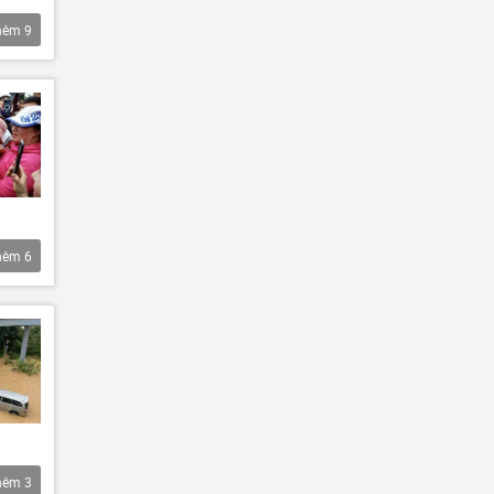
hêm
9
hêm
6
hêm
3