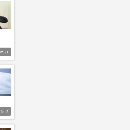
êm
21
hêm
2