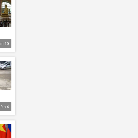
êm
10
hêm
4