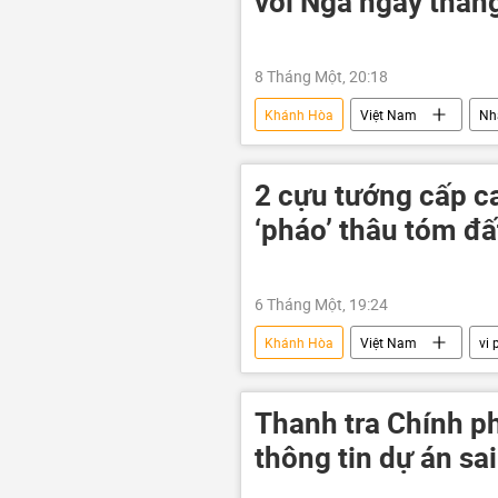
với Nga ngay thán
8 Tháng Một, 20:18
Khánh Hòa
Việt Nam
Nh
PVN
Thế giới
Chính
Ninh Thuận-1
nhà máy điệ
2 cựu tướng cấp ca
Bộ Công Thương
‘pháo’ thâu tóm đ
6 Tháng Một, 19:24
Khánh Hòa
Việt Nam
vi
Sân bay
Thanh tra Chính 
thông tin dự án sa