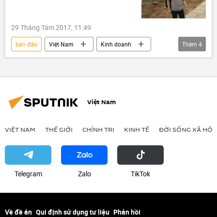
29 Tháng Tám 2017, 11:49
bán đảo
Việt Nam
Kinh doanh
Thêm
4
Đà Nẵng
Sơn Trà
Vũ Đức Đam
quy hoạch
Việt Nam
VIỆT NAM
THẾ GIỚI
CHÍNH TRỊ
KINH TẾ
ĐỜI SỐNG XÃ HỘI
Telegram
Zalo
ТikТоk
Về đề án
Qui định sử dụng tư liệu
Phản hồi