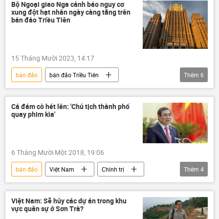
Quân sự
Thế giới
Trường Sa
Bộ Ngoại giao Nga cảnh báo nguy cơ
xung đột hạt nhân ngày càng tăng trên
Bộ Ngoại giao Philippines
bán đảo Triều Tiên
15 Tháng Mười 2023, 14:17
bán đảo
bán đảo Triều Tiên
Thêm
6
Bắc Triều Tiên
Hàn Quốc
Hoa Kỳ
Nga
Thế giới
Bộ Ngoại giao Nga
Cả đám cò hét lên: 'Chủ tịch thành phố
quay phim kìa'
6 Tháng Mười Một 2018, 19:06
bán đảo
Việt Nam
Chính trị
Thêm
4
Đà Nẵng
Sơn Trà
Huỳnh Đức Thơ
xe dù
Việt Nam: Sẽ hủy các dự án trong khu
vực quân sự ở Sơn Trà?