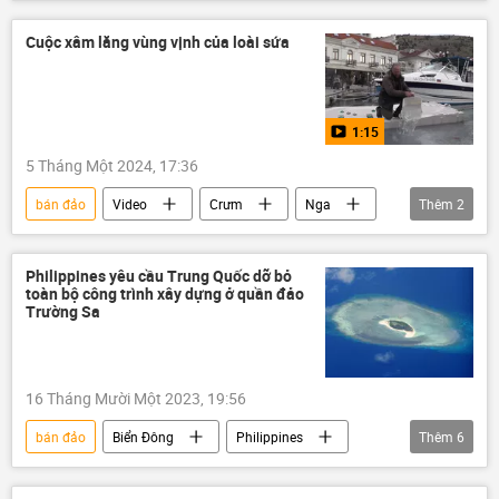
Bộ Công an Việt Nam
dự án
xây dựng
Kinh tế
Kinh doanh
Cuộc xâm lăng vùng vịnh của loài sứa
Bộ Tài nguyên và Môi trường
Đà Nẵng
1:15
5 Tháng Một 2024, 17:36
bán đảo
Video
Crưm
Nga
Thêm
2
động vật
Biển Đen
Philippines yêu cầu Trung Quốc dỡ bỏ
toàn bộ công trình xây dựng ở quần đảo
Trường Sa
16 Tháng Mười Một 2023, 19:56
bán đảo
Biển Đông
Philippines
Thêm
6
Báo chí thế giới
Trung Quốc