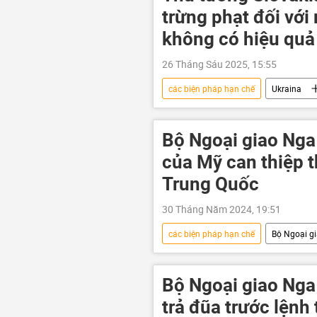
trừng phạt đối với
không có hiệu quả
26 Tháng Sáu 2025, 15:55
các biện pháp hạn chế
Ukraina
Chính trị
Slovakia
Bộ Ngoại giao Nga
của Mỹ can thiệp 
Trung Quốc
30 Tháng Năm 2024, 19:51
các biện pháp hạn chế
Bộ Ngoại g
Chính trị
Hoa Kỳ
T
xung đột
thương mại
Bộ Ngoại giao Nga
trả đũa trước lệnh