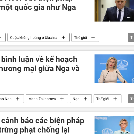
 một quốc gia như Nga
Cuộc khủng hoảng ở Ukraina
Thế giới
T
Châu Âu
Nga
Các biện pháp trừng phạt chống Nga
 bình luận về kế hoạch
thương mại giữa Nga và
iao Nga
Maria Zakharova
Nga
Thế giới
T
rung Quốc
năng lượng
dầu khí
Kinh tế
chủ quyền
 cảnh báo các biện pháp
 trừng phạt chống lại