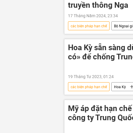
truyền thông Nga
17 Tháng Năm 2024, 23:34
các biện pháp hạn chế
Bộ Ngoại g
Nga
Thế giới
Chính 
xung đột
Hoa Kỳ sẵn sàng d
có» để chống Tru
19 Tháng Tư 2023, 01:24
các biện pháp hạn chế
Hoa Kỳ
TikTok
công nghệ
đ
Mỹ áp đặt hạn chế
công ty Trung Quốc