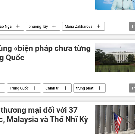
iao Nga
phương Tây
Maria Zakharova
T
trị
EU
chiến tranh thông tin
thông tin
ùng «biện pháp chưa từng
ng Quốc
Trung Quốc
Chính trị
trừng phạt
T
ầu tư
 thương mại đối với 37
, Malaysia và Thổ Nhĩ Kỳ