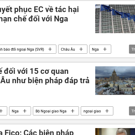
yết phục EC về tác hại
 hạn chế đối với Nga
nh báo đối ngoại Nga (SVR)
Châu Âu
Nga
T
Thế giới
Chính trị
chuyên gia
 đối với 15 cơ quan
 Âu như biện pháp đáp trả
Nga
Bộ Ngoại giao Nga
ngoại giao
T
thông
Các biện pháp trừng phạt chống Nga
a Fico: Các biện pháp