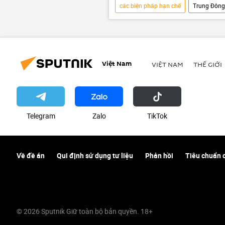
các biện pháp hạn chế
Trung Đông
Liên bang Nga
WTO
Việt Nam
VIỆT NAM
THẾ GIỚI
Telegram
Zalo
ТikТоk
Về đề án
Qui định sử dụng tư liệu
Phản hồi
Tiêu chuẩn 
© 2026 Sputnik Giữ toàn bộ bản quyền. 18+