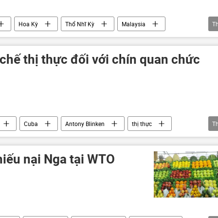
Hoa Kỳ
Thổ Nhĩ Kỳ
Malaysia
T
chế thị thực đối với chín quan chức
Cuba
Antony Blinken
thị thực
T
hiếu nại Nga tại WTO