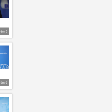
hêm
5
hêm
9