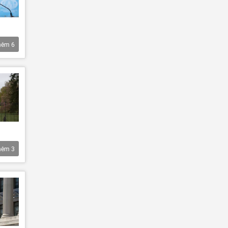
hêm
6
hêm
3