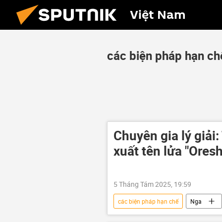
Việt Nam
các biện pháp hạn ch
Chuyên gia lý giải
xuất tên lửa "Ores
5 Tháng Tám 2025, 19:59
các biện pháp hạn chế
Nga
Quan điểm-Ý kiến
Hiệp ước I