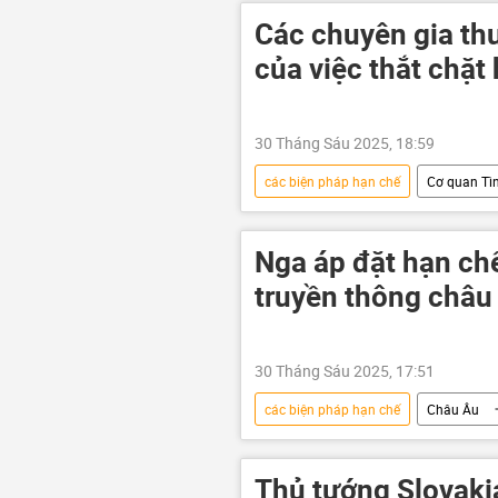
vũ khí hạt nhân
Các chuyên gia thu
của việc thắt chặt
30 Tháng Sáu 2025, 18:59
các biện pháp hạn chế
Cơ quan Tì
Các biện pháp trừng phạt chống Nga
Kinh tế
Nga áp đặt hạn chế
truyền thông châu
30 Tháng Sáu 2025, 17:51
các biện pháp hạn chế
Châu Âu
Thế giới
phương tiện truyền 
Thủ tướng Slovaki