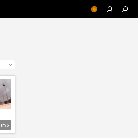
hêm
5