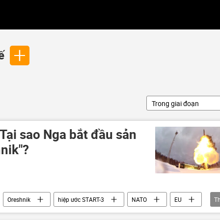
ế
Trong giai đoạn
: Tại sao Nga bắt đầu sản
hnik"?
Oreshnik
hiệp ước START-3
NATO
EU
T
NF
Igor Korotchenko
quốc phòng