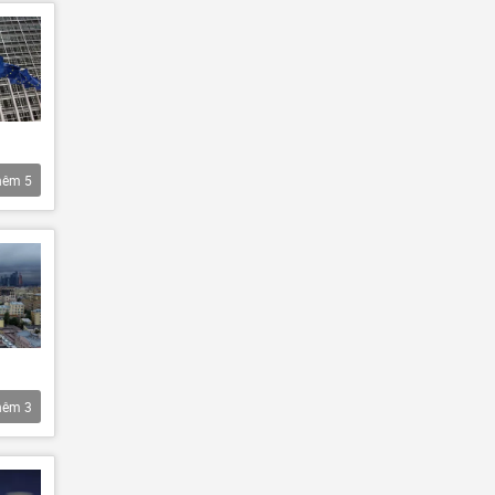
hêm
5
hêm
3