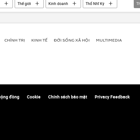
Thế giới
Kinh doanh
Thổ Nhĩ Kỳ
T
CHÍNH TRỊ
KINH TẾ
ĐỜI SỐNG XÃ HỘI
MULTIMEDIA
cộng đồng
Cookie
Chính sách bảo mật
Privacy Feedback