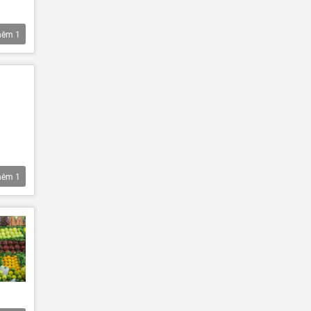
hêm
1
hêm
1