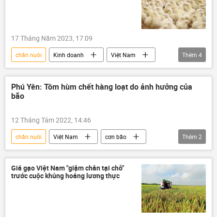
17 Tháng Năm 2023, 17:09
chăn nuôi
Kinh doanh
Việt Nam
Thêm
4
thông tin
Bộ Công Thương
thực phẩm
Chính sách
Phú Yên: Tôm hùm chết hàng loạt do ảnh hưởng của
bão
12 Tháng Tám 2022, 14:46
chăn nuôi
Việt Nam
cơn bão
Thêm
2
thông tin
Xã hội
Giá gạo Việt Nam "giậm chân tại chỗ"
trước cuộc khủng hoảng lương thực