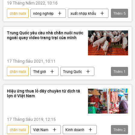
19 Tháng Năm 2022, 10:16
chăn nuôi
nông nghiệp
xuất nhập khẩu
Thêm
5
Bộ Nông nghiệp Việt Nam
Việt Nam
tăng giá
Kinh tế
thực phẩm
Trung Quốc yêu cầu nhà chăn nuôi nước
ngoài quay video trang trại của mình
17 Tháng Sáu 2021, 10:11
chăn nuôi
Thế giới
Trung Quốc
Thêm
1
xuất khẩu
Hiệu ứng thua lỗ dây chuyền từ dịch tả
lợn ở Việt Nam
17 Tháng Sáu 2019, 12:15
chăn nuôi
Việt Nam
Kinh doanh
Thêm
2