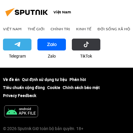
Việt Nam
VIỆT NAM
THẾ GIỚI
CHÍNH TRỊ
KINH TẾ
ĐỜI SỐNG XÃ HỘI
Telegram
Zalo
ТikТоk
Về đề án
Qui định sử dụng tư liệu
Phản hồi
Tiêu chuẩn cộng đồng
Cookie
Chính sách bảo mật
Privacy Feedback
© 2026 Sputnik Giữ toàn bộ bản quyền. 18+