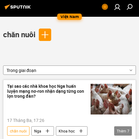
Việt Nam
chăn nuôi
Trong giai đoạn
Tại sao các nhà khoa học Nga huấn
luyện mạng nơ-ron nhận dạng từng con
lợn trong đàn?
17 Tháng Ba, 17:26
chăn nuôi
Nga
Khoa học
Thêm
7