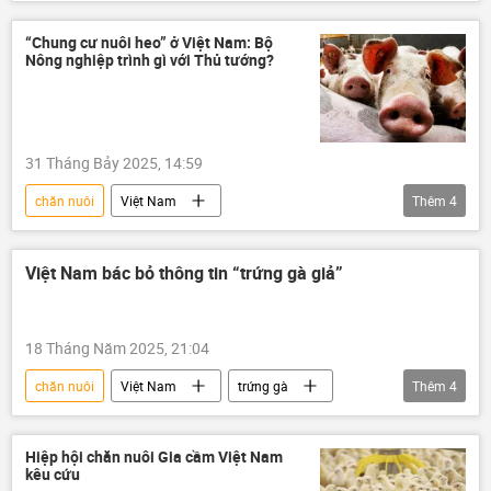
Khoa học và công nghệ
Nhà khoa học
con heo
Thế giới
nông nghiệp
“Chung cư nuôi heo” ở Việt Nam: Bộ
Nông nghiệp trình gì với Thủ tướng?
vật nuôi
động vật
31 Tháng Bảy 2025, 14:59
chăn nuôi
Việt Nam
Thêm
4
Bộ Nông nghiệp Việt Nam
thịt heo
Kinh tế
Trung Quốc
Việt Nam bác bỏ thông tin “trứng gà giả”
18 Tháng Năm 2025, 21:04
chăn nuôi
Việt Nam
trứng gà
Thêm
4
thông tin
giả
mạng xã hội
sản xuất
Hiệp hội chăn nuôi Gia cầm Việt Nam
kêu cứu