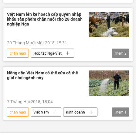
dịch tả lợn Châu Phi
Dịch tả heo
Việt Nam lên kế hoạch cấp quyền nhập
khẩu sản phẩm chăn nuôi cho 28 doanh
nghiệp Nga
20 Tháng Mười Một 2018, 15:31
chăn nuôi
Hợp tác Nga-Việt
Thêm
2
Liên bang Nga
Rosselkhoznadzor
Nông dân Việt Nam có thể cứu cả thế
giới nhờ ngành này
7 Tháng Hai 2018, 18:04
chăn nuôi
Việt Nam
Kinh doanh
Thêm
1
Nông dân