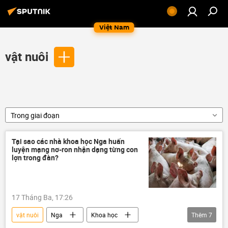
Việt Nam
vật nuôi
Trong giai đoạn
Tại sao các nhà khoa học Nga huấn
luyện mạng nơ-ron nhận dạng từng con
lợn trong đàn?
17 Tháng Ba, 17:26
vật nuôi
Nga
Khoa học
Thêm
7