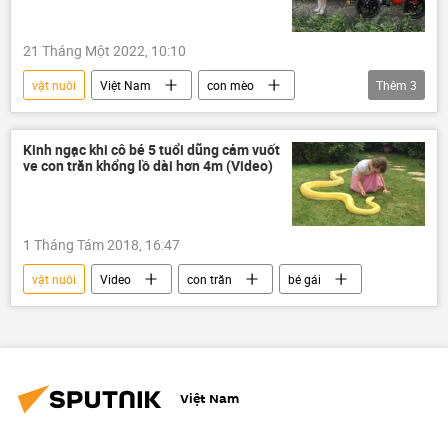
21 Tháng Một 2022, 10:10
vật nuôi
Việt Nam
con mèo
Thêm
3
chú chó
khuyết tật
cứu hộ
Kinh ngạc khi cô bé 5 tuổi dũng cảm vuốt
ve con trăn khổng lồ dài hơn 4m (Video)
1 Tháng Tám 2018, 16:47
vật nuôi
Video
con trăn
bé gái
Việt Nam