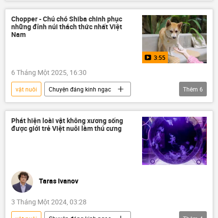
Khoa học và công nghệ
Nhà khoa học
con heo
Thế giới
nông nghiệp
Chopper - Chú chó Shiba chinh phục
những đỉnh núi thách thức nhất Việt
chăn nuôi
động vật
Nam
3:55
6 Tháng Một 2025, 16:30
vật nuôi
Chuyện đáng kinh ngạc
Thêm
6
Việt Nam
chú chó
Thể thao
Xã hội
động vật
Video
Phát hiện loài vật không xương sống
được giới trẻ Việt nuôi làm thú cưng
Taras Ivanov
3 Tháng Một 2024, 03:28