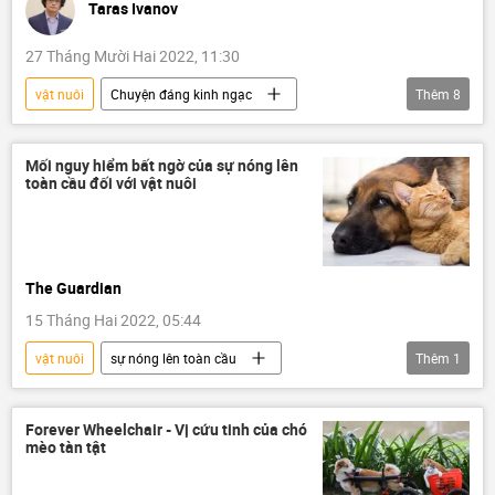
Taras Ivanov
27 Tháng Mười Hai 2022, 11:30
vật nuôi
Chuyện đáng kinh ngạc
Thêm
8
Việt Nam
động vật
cứu hộ
Liên bang Nga
tình yêu
Mối nguy hiểm bất ngờ của sự nóng lên
toàn cầu đối với vật nuôi
Quan điểm-Ý kiến
Tác giả
Video
The Guardian
15 Tháng Hai 2022, 05:44
vật nuôi
sự nóng lên toàn cầu
Thêm
1
Khoa học
động vật
Forever Wheelchair - Vị cứu tinh của chó
mèo tàn tật