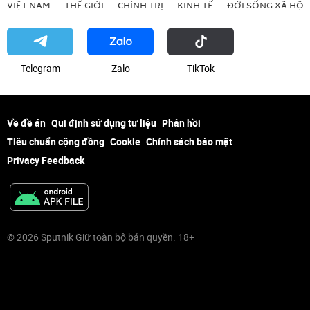
VIỆT NAM
THẾ GIỚI
CHÍNH TRỊ
KINH TẾ
ĐỜI SỐNG XÃ HỘI
Telegram
Zalo
ТikТоk
Về đề án
Qui định sử dụng tư liệu
Phản hồi
Tiêu chuẩn cộng đồng
Cookie
Chính sách bảo mật
Privacy Feedback
© 2026 Sputnik Giữ toàn bộ bản quyền. 18+