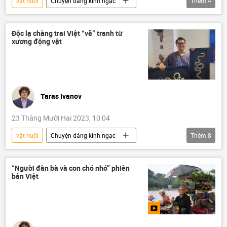
vật nuôi
Chuyện đáng kinh ngạc
Thêm
4
Việt Nam
động vật
đại dương
Kinh doanh
Độc lạ chàng trai Việt “vẽ” tranh từ
xương động vật
Taras Ivanov
23 Tháng Mười Hai 2023, 10:04
vật nuôi
Chuyện đáng kinh ngạc
Thêm
8
Việt Nam
Quan điểm-Ý kiến
Tác giả
nghệ thuật
xác chết
“Người đàn bà và con chó nhỏ” phiên
bản Việt
Thành phố Hồ Chí Minh
con rắn
động vật