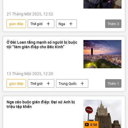
21 Tháng Một 2025, 12:52
gián điệp
Thế giới
Nga
Thêm
3
Ukraina
FSB
Mariupol
DNR
Ở Đài Loan tăng mạnh số người bị buộc
tội “làm gián điệp cho Bắc Kinh”
13 Tháng Một 2025, 12:20
gián điệp
Thế giới
Trung Quốc
Thêm
1
Đài Loan
Nga cáo buộc gián điệp: Đại sứ Anh bị
triệu tập khẩn
0:50