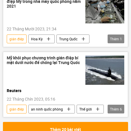
điệp Mỹ trong nhà máy quốc phòng năm
2021
22 Tháng Mười 2023, 21:34
gián điệp
Hoa Kỳ
Trung Quốc
Thêm
1
Thế giới
Mỹ khôi phục chương trình gián điệp bí
mật dưới nước để chống lại Trung Quốc
Reuters
22 Tháng Chín 2023, 05:16
gián điệp
an ninh quốc phòng
Thế giới
Thêm
6
Hoa Kỳ
Trung Quốc
Quân sự
Chính trị
dự án
Báo chí thế giới
Thêm 20 bài viết