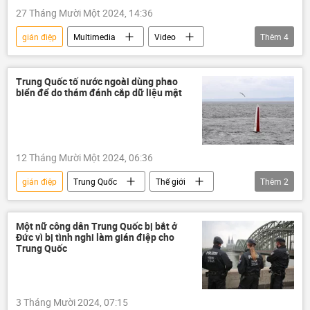
27 Tháng Mười Một 2024, 14:36
gián điệp
Multimedia
Video
Thêm
4
FSB
Nga
Anh
đại sứ
đại sứ quán
Trung Quốc tố nước ngoài dùng phao
biển để do thám đánh cắp dữ liệu mật
12 Tháng Mười Một 2024, 06:36
gián điệp
Trung Quốc
Thế giới
Thêm
2
Bộ An ninh quốc gia
bí mật
Một nữ công dân Trung Quốc bị bắt ở
Đức vì bị tình nghi làm gián điệp cho
Trung Quốc
3 Tháng Mười 2024, 07:15