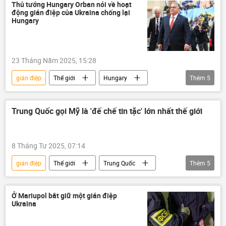
an ninh
cơ quan an ninh
Kinh tế
Thủ tướng Hungary Orban nói về hoạt
động gián điệp của Ukraina chống lại
Hungary
23 Tháng Năm 2025, 15:28
gián điệp
Thế giới
Hungary
Thêm
5
Viktor Orban
Ukraina
Cuộc khủng hoảng ở Ukraina
Chính trị
Trung Quốc gọi Mỹ là 'đế chế tin tặc' lớn nhất thế giới
tình báo
8 Tháng Tư 2025, 07:14
gián điệp
Thế giới
Trung Quốc
Thêm
5
Hoa Kỳ
hacker
tin tặc
tấn công mạng
Nga
Ở Mariupol bắt giữ một gián điệp
Ukraina