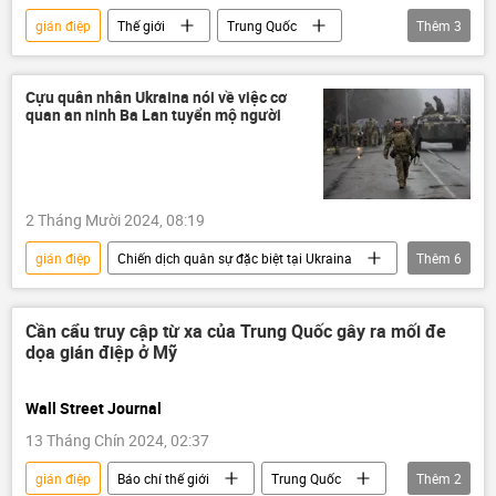
gián điệp
Thế giới
Trung Quốc
Thêm
3
Đức
Ukraina
Israel
Cựu quân nhân Ukraina nói về việc cơ
quan an ninh Ba Lan tuyển mộ người
2 Tháng Mười 2024, 08:19
gián điệp
Chiến dịch quân sự đặc biệt tại Ukraina
Thêm
6
Ba Lan
Ukraina
Nga
Thế giới
Châu Âu
quân đội
Сần cẩu truy cập từ xa của Trung Quốc gây ra mối đe
dọa gián điệp ở Mỹ
Wall Street Journal
13 Tháng Chín 2024, 02:37
gián điệp
Báo chí thế giới
Trung Quốc
Thêm
2