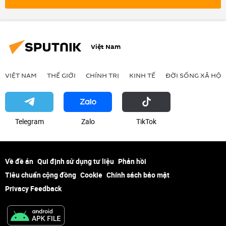
Việt Nam
VIỆT NAM
THẾ GIỚI
CHÍNH TRỊ
KINH TẾ
ĐỜI SỐNG XÃ HỘI
Telegram
Zalo
ТikТоk
Về đề án
Qui định sử dụng tư liệu
Phản hồi
Tiêu chuẩn cộng đồng
Cookie
Chính sách bảo mật
Privacy Feedback