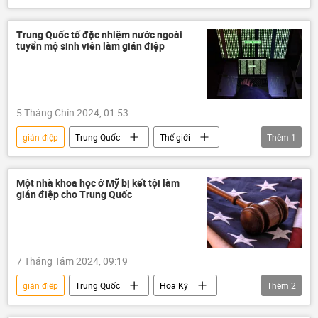
Hoa Kỳ
Thế giới
Trung Quốc tố đặc nhiệm nước ngoài
tuyển mộ sinh viên làm gián điệp
5 Tháng Chín 2024, 01:53
gián điệp
Trung Quốc
Thế giới
Thêm
1
Xã hội
Một nhà khoa học ở Mỹ bị kết tội làm
gián điệp cho Trung Quốc
7 Tháng Tám 2024, 09:19
gián điệp
Trung Quốc
Hoa Kỳ
Thêm
2
Thế giới
Nhà khoa học