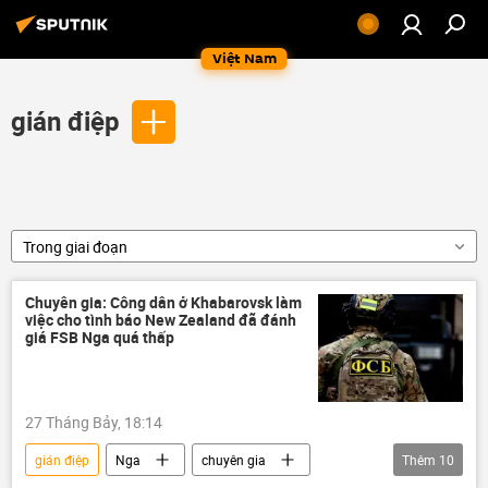
Việt Nam
gián điệp
Trong giai đoạn
Chuyên gia: Công dân ở Khabarovsk làm
việc cho tình báo New Zealand đã đánh
giá FSB Nga quá thấp
27 Tháng Bảy, 18:14
gián điệp
Nga
chuyên gia
Thêm
10