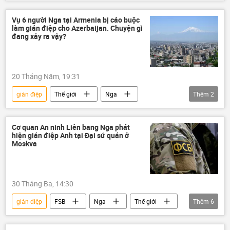
Quan điểm-Ý kiến
FSB
New Zealand
Khabarovsk
Vụ 6 người Nga tại Armenia bị cáo buộc
làm gián điệp cho Azerbaijan. Chuyện gì
tình báo
tội gián điệp
Chính trị
đang xảy ra vậy?
Thế giới
xung đột
Ukraina
20 Tháng Năm, 19:31
gián điệp
Thế giới
Nga
Thêm
2
Armenia
âm mưu
tội gián điệp
Cơ quan An ninh Liên bang Nga phát
hiện gián điệp Anh tại Đại sứ quán ở
Moskva
30 Tháng Ba, 14:30
gián điệp
FSB
Nga
Thế giới
Thêm
6
Anh
Chính trị
đại sứ quán