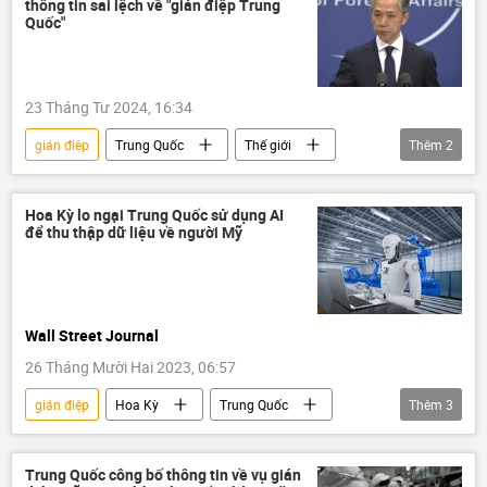
thông tin sai lệch về "gián điệp Trung
Quốc"
23 Tháng Tư 2024, 16:34
gián điệp
Trung Quốc
Thế giới
Thêm
2
Bộ Ngoại giao Trung Quốc
Chính trị
Hoa Kỳ lo ngại Trung Quốc sử dụng AI
để thu thập dữ liệu về người Mỹ
Wall Street Journal
26 Tháng Mười Hai 2023, 06:57
gián điệp
Hoa Kỳ
Trung Quốc
Thêm
3
Báo chí thế giới
AI
Thế giới
Trung Quốc công bố thông tin về vụ gián