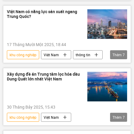
đám cháy
bốc cháy
nhà máy
người lao động
đầu tư
Việt Nam có năng lực sản xuất ngang
Trung Quốc?
đầu tư nước ngoài
hải quân
Hải quân Việt Nam
17 Tháng Mười Một 2025, 18:44
khu công nghiệp
Việt Nam
thông tin
Thêm
7
Trung Quốc
Kinh tế
Công nghiệp
thương mại
logistics
Xây dựng đề án Trung tâm lọc hóa dầu
Dung Quất lớn nhất Việt Nam
bất động sản
Thành phố Hồ Chí Minh
30 Tháng Bảy 2025, 15:43
khu công nghiệp
Việt Nam
Thêm
7
Bộ Công Thương
Dung Quất