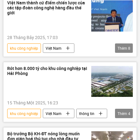
Quảng Ngãi
dầu khí
Kinh tế
Việt Nam thành cứ điểm chiến lược của
các tập đoàn công nghệ hàng đầu thế
Đông Nam Á
nhà máy lọc dầu
giới
28 Tháng Bảy 2025, 17:03
khu công nghiệp
Việt Nam
Thêm
8
Nguyễn Chí Dũng
công nghệ
Kinh tế
Đồng Nai
sản xuất
Rót hơn 8.000 tỷ cho khu công nghiệp tại
Hải Phòng
Châu Á
nhà máy
AI
15 Tháng Một 2025, 16:23
khu công nghiệp
Việt Nam
thông tin
Thêm
4
Hải Phòng
xây dựng
dự án
Công nghiệp
Bộ trưởng Bộ KH-ĐT nóng lòng muốn
đơn giản hoá thủ tục cho nhà đầu tư