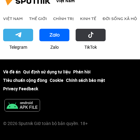
Việt Nam
VIỆT NAM
THẾ GIỚI
CHÍNH TRỊ
KINH TẾ
ĐỜI SỐNG XÃ HỘI
Telegram
Zalo
ТikТоk
Về đề án
Qui định sử dụng tư liệu
Phản hồi
Tiêu chuẩn cộng đồng
Cookie
Chính sách bảo mật
Privacy Feedback
© 2026 Sputnik Giữ toàn bộ bản quyền. 18+