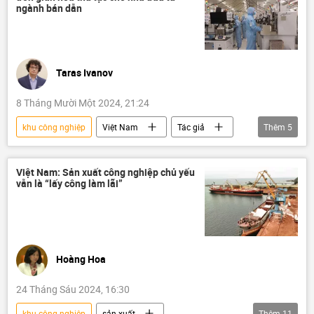
ngành bán dẫn
Taras Ivanov
8 Tháng Mười Một 2024, 21:24
khu công nghiệp
Việt Nam
Tác giả
Thêm
5
Quan điểm-Ý kiến
chip điện tử
đầu tư nước ngoài
sản xuất
Việt Nam: Sản xuất công nghiệp chủ yếu
vẫn là “lấy công làm lãi”
thủ tục
Hoàng Hoa
24 Tháng Sáu 2024, 16:30
khu công nghiệp
sản xuất
Thêm
11