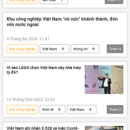
Quan điểm-Ý kiến
Tác giả
chuyên gia
Việt Nam
Kinh tế
Khu công nghiệp Việt Nam "nô nức" khánh thành, đón
vốn nước ngoài
Công nghiệp
logistics
Bộ Công Thương
xuất khẩu
4 Tháng Ba 2024, 11:47
nhập khẩu
xuất nhập khẩu
khu công nghiệp
Việt Nam
thông tin
Thêm
4
đầu tư
Vũng Tàu
Bà Rịa-Vũng Tàu
đầu tư nước ngoài
Vì sao LEGO chọn Việt Nam xây nhà máy
tỷ đô?
15 Tháng Chín 2022, 22:55
khu công nghiệp
Kinh tế
Việt Nam
Thêm
2
Lego
Công nghiệp
Việt Nam ghi nhận 3.528 ca mắc Covid-