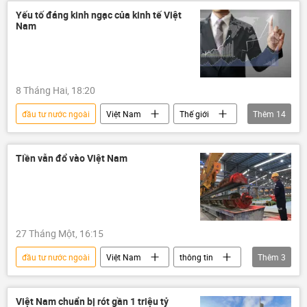
biến đổi khí hậu
Kinh tế
đầu tư
Yếu tố đáng kinh ngạc của kinh tế Việt
Nam
FDI
Thành phố Hồ Chí Minh
ngập lụt
chống ngập
8 Tháng Hai, 18:20
đầu tư nước ngoài
Việt Nam
Thế giới
Thêm
14
Kinh tế
Singapore
doanh nghiệp
Kinh doanh
Bộ Tài Chính VN
FDI
Tiền vẫn đổ vào Việt Nam
Nhật Bản
Đài Loan
đầu tư
tài chính
Hàn Quốc
Trung Quốc
Hoa Kỳ
xuất nhập khẩu
27 Tháng Một, 16:15
đầu tư nước ngoài
Việt Nam
thông tin
Thêm
3
Kinh tế
FDI
đầu tư
Việt Nam chuẩn bị rót gần 1 triệu tỷ