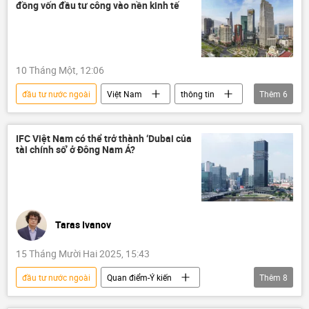
đồng vốn đầu tư công vào nền kinh tế
10 Tháng Một, 12:06
đầu tư nước ngoài
Việt Nam
thông tin
Thêm
6
Bộ Công Thương
đầu tư
dự án
xây dựng
Kinh tế
IFC Việt Nam có thể trở thành ‘Dubai của
tài chính số’ ở Đông Nam Á?
chiến lược phát triển kinh tế
Taras Ivanov
15 Tháng Mười Hai 2025, 15:43
đầu tư nước ngoài
Quan điểm-Ý kiến
Thêm
8
Tác giả
Việt Nam