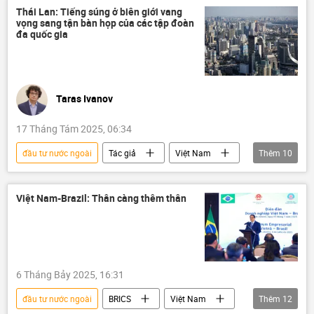
Kinh tế
chiến lược phát triển kinh tế
Thái Lan: Tiếng súng ở biên giới vang
vọng sang tận bàn họp của các tập đoàn
đa quốc gia
Taras Ivanov
17 Tháng Tám 2025, 06:34
đầu tư nước ngoài
Tác giả
Việt Nam
Thêm
10
Quan điểm-Ý kiến
Thái Lan
Campuchia
Kinh tế
thương mại
Việt Nam-Brazil: Thân càng thêm thân
đầu tư
FDI
ASEAN
Chính trị
Du lịch
6 Tháng Bảy 2025, 16:31
đầu tư nước ngoài
BRICS
Việt Nam
Thêm
12