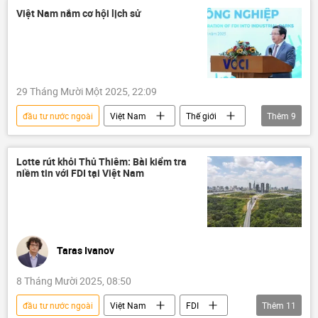
Bộ Tài Chính VN
Thành phố Hồ Chí Minh
Việt Nam nắm cơ hội lịch sử
Đà Nẵng
IFC
tài sản
đồng tiền mã hóa
29 Tháng Mười Một 2025, 22:09
đầu tư nước ngoài
Việt Nam
Thế giới
Thêm
9
Chính trị
Kinh tế
FDI
Bộ Tài Chính VN
đầu tư
Lotte rút khỏi Thủ Thiêm: Bài kiểm tra
niềm tin với FDI tại Việt Nam
tăng trưởng kinh tế
Bộ Kế hoạch và Đầu tư
GDP
VCCI
Taras Ivanov
8 Tháng Mười 2025, 08:50
đầu tư nước ngoài
Việt Nam
FDI
Thêm
11