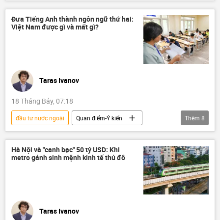
chiến lược phát triển kinh tế
tăng trưởng kinh tế
FDI
Đưa Tiếng Anh thành ngôn ngữ thứ hai:
Việt Nam được gì và mất gì?
Bộ Chính Trị VN
vốn
Taras Ivanov
18 Tháng Bảy, 07:18
đầu tư nước ngoài
Quan điểm-Ý kiến
Thêm
8
Tác giả
Bộ Giáo dục và Đào Tạo
cải cách giáo dục
tiếng Việt
Hà Nội và "canh bạc" 50 tỷ USD: Khi
metro gánh sinh mệnh kinh tế thủ đô
tiếng Anh
ngôn ngữ
công nghệ
chi phí
Taras Ivanov