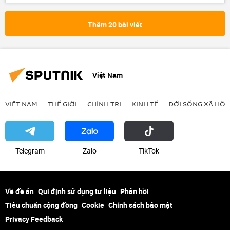
Brazil
Chính trị
Thế giới
Kinh tế
quan hệ
ngoại giao
Thêm 20 bài viết
Mỹ Latinh
xuất khẩu
nhập khẩu
xuất nhập khẩu
thương mại
đầu tư
Việt Nam
VIỆT NAM
THẾ GIỚI
CHÍNH TRỊ
KINH TẾ
ĐỜI SỐNG XÃ HỘI
Telegram
Zalo
ТikТоk
Về đề án
Qui định sử dụng tư liệu
Phản hồi
Tiêu chuẩn cộng đồng
Cookie
Chính sách bảo mật
Privacy Feedback