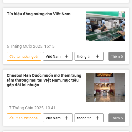
thoái vốn
dự án
Thủ Thiêm
Thành phố Hồ Chí Minh
thủ tục
Tín hiệu đáng mừng cho Việt Nam
Quan điểm-Ý kiến
Tác giả
Thái Lan
Indonesia
hành chính
bất động sản
6 Tháng Mười 2025, 16:15
đầu tư nước ngoài
Việt Nam
thông tin
Thêm
5
doanh nghiệp
Kinh tế
FDI
đầu tư
Bộ Kế hoạch và Đầu tư
Chaebol Hàn Quốc muốn mở thêm trung
tâm thương mại tại Việt Nam, mục tiêu
gấp đôi lợi nhuận
17 Tháng Chín 2025, 10:41
đầu tư nước ngoài
Việt Nam
thông tin
Thêm
5
đầu tư
Lotte
Hàn Quốc