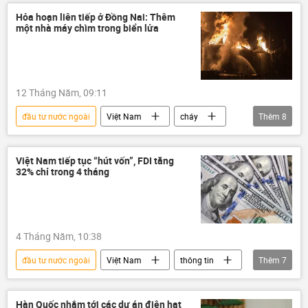
Cơ quan xếp hạng quốc tế Moody’s
Hỏa hoạn liên tiếp ở Đồng Nai: Thêm
một nhà máy chìm trong biển lửa
kinh tế thị trường
bất động sản
ngân hàng
chứng khoán
Bộ Tài Chính VN
12 Tháng Năm, 09:11
đầu tư nước ngoài
Việt Nam
cháy
Thêm
8
đám cháy
bốc cháy
khu công nghiệp
nhà máy
Việt Nam tiếp tục “hút vốn”, FDI tăng
32% chỉ trong 4 tháng
người lao động
đầu tư
hải quân
Hải quân Việt Nam
4 Tháng Năm, 10:38
đầu tư nước ngoài
Việt Nam
thông tin
Thêm
7
Kinh tế
doanh nghiệp
Kinh doanh
FDI
đầu tư
Hàn Quốc nhắm tới các dự án điện hạt