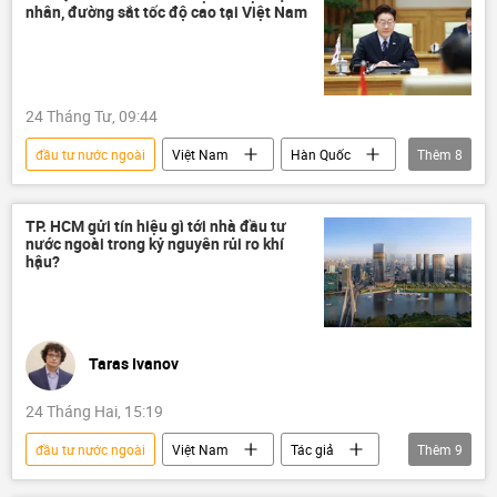
nhân, đường sắt tốc độ cao tại Việt Nam
chiến lược phát triển kinh tế
tăng trưởng kinh tế
24 Tháng Tư, 09:44
đầu tư nước ngoài
Việt Nam
Hàn Quốc
Thêm
8
Chính trị
Bộ Chính Trị VN
chuyến thăm
ngoại giao
TP. HCM gửi tín hiệu gì tới nhà đầu tư
nước ngoài trong kỷ nguyên rủi ro khí
Bộ Ngoại giao Việt Nam
đầu tư
hậu?
công nghệ
Chính sách
Taras Ivanov
24 Tháng Hai, 15:19
đầu tư nước ngoài
Việt Nam
Tác giả
Thêm
9
Quan điểm-Ý kiến
khí hậu