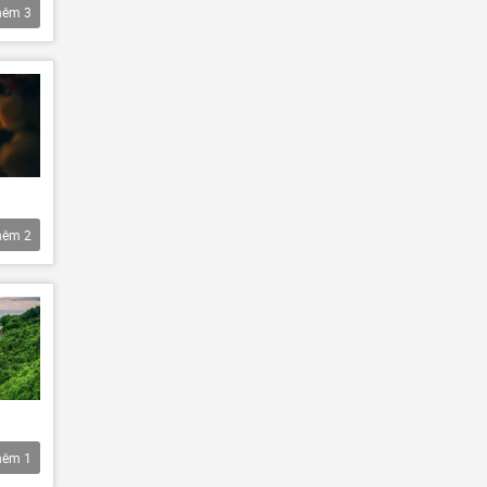
hêm
3
hêm
2
hêm
1