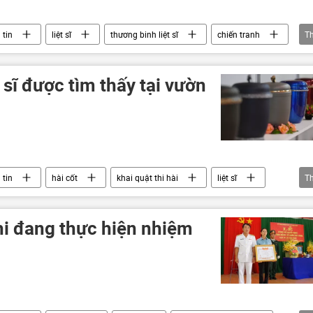
 tin
liệt sĩ
thương binh liệt sĩ
chiến tranh
T
 sĩ được tìm thấy tại vườn
 tin
hài cốt
khai quật thi hài
liệt sĩ
T
nh Việt Nam
khi đang thực hiện nhiệm