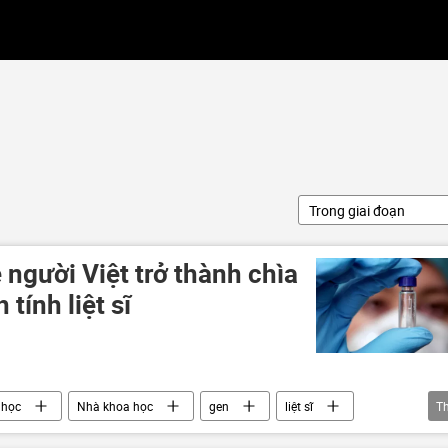
Trong giai đoạn
người Việt trở thành chìa
tính liệt sĩ
 học
Nhà khoa học
gen
liệt sĩ
T
và công nghệ
Bộ Chính Trị VN