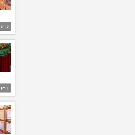
hêm
5
hêm
1