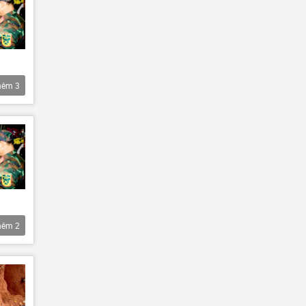
hêm
3
hêm
2