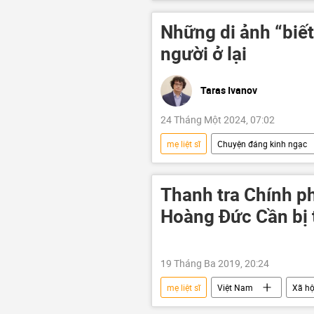
Đường sắt Việt Nam
Những di ảnh “biết
người ở lại
Taras Ivanov
24 Tháng Một 2024, 07:02
mẹ liệt sĩ
Chuyện đáng kinh ngạc
chiến tranh Việt Nam
chiến t
thương binh liệt sĩ
liệt sĩ
Thanh tra Chính p
Hoàng Đức Cần bị t
19 Tháng Ba 2019, 20:24
mẹ liệt sĩ
Việt Nam
Xã hộ