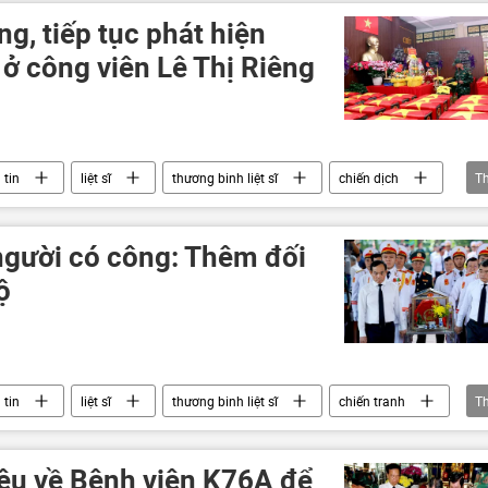
ng, tiếp tục phát hiện
ĩ ở công viên Lê Thị Riêng
 tin
liệt sĩ
thương binh liệt sĩ
chiến dịch
T
 Nam
bộ đội
Quân đội Nhân dân Việt Nam
người có công: Thêm đối
ộ
 tin
liệt sĩ
thương binh liệt sĩ
chiến tranh
T
liệu về Bệnh viện K76A để