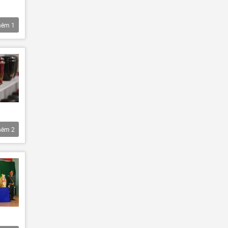
hêm
1
hêm
2