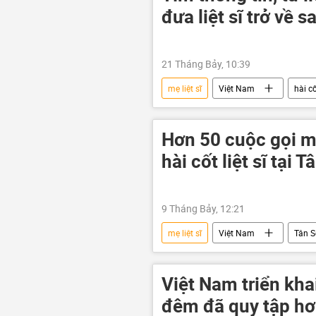
đưa liệt sĩ trở về 
21 Tháng Bảy, 10:39
mẹ liệt sĩ
Việt Nam
hài c
thương binh liệt sĩ
chiến tran
Hơn 50 cuộc gọi m
hài cốt liệt sĩ tại 
9 Tháng Bảy, 12:21
mẹ liệt sĩ
Việt Nam
Tân S
chiến tranh
chiến tranh Việt
Việt Nam triển kha
đêm đã quy tập hơn