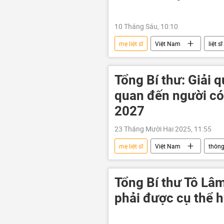
10 Tháng Sáu, 10:10
mẹ liệt sĩ
Việt Nam
liệt sĩ
Quân đội Nhân dân Việt Nam
Bộ Công an Việt Nam
chiến 
Tổng Bí thư: Giải 
quan đến người có 
2027
23 Tháng Mười Hai 2025, 11:55
mẹ liệt sĩ
Việt Nam
thông
Tổng bí thư
Tổng Bí thư Tô Lâm
phải được cụ thể 