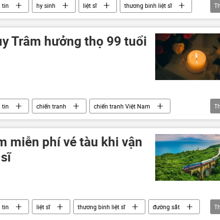
 tin
hy sinh
liệt sĩ
thương binh liệt sĩ
T
iệt Nam
Hải quân Việt Nam
ùy Trâm hưởng thọ 99 tuổi
 tin
chiến tranh
chiến tranh Việt Nam
T
từ trần
 miễn phí vé tàu khi vận
 sĩ
 tin
liệt sĩ
thương binh liệt sĩ
đường sắt
T