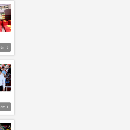
hêm
5
hêm
1