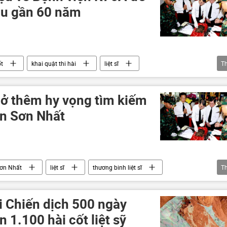
sau gần 60 năm
ốt
khai quật thi hài
liệt sĩ
T
h
chiến tranh Việt Nam
Bộ Quốc phòng Việt Nam
ở thêm hy vọng tìm kiếm
Tân Sơn Nhất
ơn Nhất
liệt sĩ
thương binh liệt sĩ
T
 Nam
i Chiến dịch 500 ngày
 1.100 hài cốt liệt sỹ