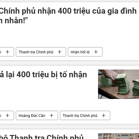
Chính phủ nhận 400 triệu của gia đình
àn nhẫn!"
i
Thanh tra Chính phủ
nhận hối lộ
ả lại 400 triệu bị tố nhận
i
Hoàng Đức Cần
Thanh tra Chính phủ
 bộ Thanh tra Chính phủ