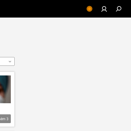
hêm
3