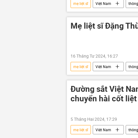
mẹ liệt sĩ
Việt Nam
thông
Trường Sa
Bộ Quốc phòng V
Mẹ liệt sĩ Đặng Th
16 Tháng Tư 2024, 16:27
mẹ liệt sĩ
Việt Nam
thông
liệt sĩ
thương binh liệt sĩ
Đường sắt Việt Nam
chuyển hài cốt liệt
5 Tháng Hai 2024, 17:29
mẹ liệt sĩ
Việt Nam
thông