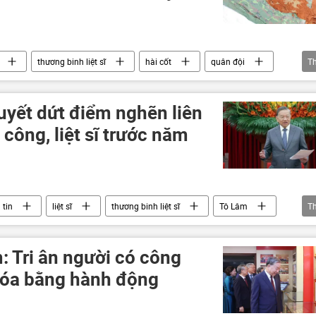
thương binh liệt sĩ
hài cốt
quân đội
T
Bộ Quốc phòng Việt Nam
xét nghiệm ADN
tranh
quyết dứt điểm nghẽn liên
công, liệt sĩ trước năm
 tin
liệt sĩ
thương binh liệt sĩ
Tô Lâm
T
: Tri ân người có công
hóa bằng hành động