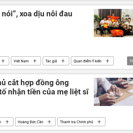
 nói”, xoa dịu nỗi đau
Việt Nam
Tác giả
Quan điểm-Ý kiến
T
ranh
Xã hội
di tích lịch sử
Văn hóa
hủ cắt hợp đồng ông
ố nhận tiền của mẹ liệt sĩ
i
Hoàng Đức Cần
Thanh tra Chính phủ