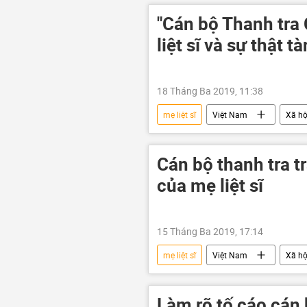
"Cán bộ Thanh tra 
liệt sĩ và sự thật t
18 Tháng Ba 2019, 11:38
mẹ liệt sĩ
Việt Nam
Xã hộ
Cán bộ thanh tra tr
của mẹ liệt sĩ
15 Tháng Ba 2019, 17:14
mẹ liệt sĩ
Việt Nam
Xã hộ
Làm rõ tố cáo cán