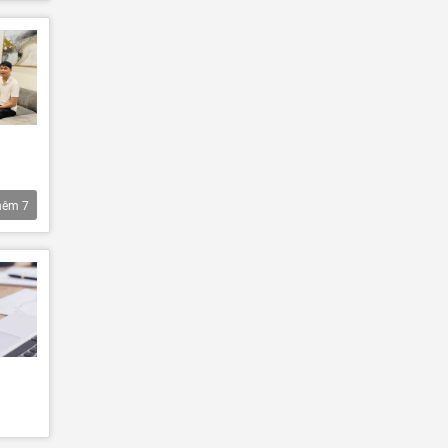
hêm
7