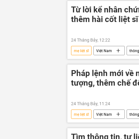
Từ lời kể nhân chứ
thêm hài cốt liệt s
24 Tháng Bảy, 12:22
mẹ liệt sĩ
Việt Nam
thông
chiến tranh
chiến tranh Việt
Bộ Quốc phòng Việt Nam
Pháp lệnh mới về 
tượng, thêm chế đ
24 Tháng Bảy, 11:24
mẹ liệt sĩ
Việt Nam
thông
tội ác chiến tranh
Tìm thông tin, tư 