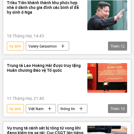
vi phạm
Triều Tiên khánh thành khu phức hợp
nhà ở dành cho gia đình các binh sĩ đã
hy sinh ở Nga
16 Tháng Hai, 14:43
hy sinh
Valery Gerasimov
Thêm
12
Vladimir Putin
Kim Jong-un
Maria Zakharova
Nga
Chính trị
Trung tá Lao Hoàng Hải được truy tặng
Huân chương Bảo vệ Tổ quốc
Thế giới
Kursk
Bắc Triều Tiên
Chính phủ
Báo chí thế giới
quân đội
chiến dịch
11 Tháng Hai, 21:40
Bình Nhưỡng
hy sinh
Việt Nam
thông tin
Thêm
10
truy tặng
bảo vệ
bảo vệ Tổ quốc
huân chương
Thái Nguyên
Vụ trung tá cảnh sát bị tông tử vong khi
đang kiểm tra xe tải: Cục CSGT lên tiếng