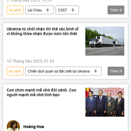
hy sinh
Lai Châu
CSGT
Thêm
6
thông tin
Việt Nam
công an
Bộ Công an Việt Nam
vi phạm
Ukraina từ chối nhận thi thể các binh sĩ
vì không thừa nhận được mức tổn thất
Pháp luật
10 Tháng Sáu 2025, 01:24
hy sinh
Chiến dịch quân sự đặc biệt tại Ukraina
Thêm
9
Ukraina
Cuộc khủng hoảng ở Ukraina
Nga
đàm phán
Con chim mạnh mẽ nhờ đôi cánh. Con
người mạnh mẽ nhờ tình bạn
Đàm phán Nga-Ukraina tại Istanbul - 2025
Vladimir Medinsky
xung đột quân sự
tù binh
Quân sự
Hoàng Hoa