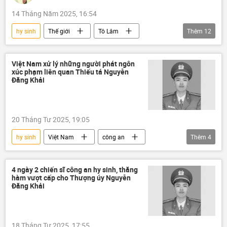
14 Tháng Năm 2025, 16:54
hy sinh
Thế giới
Tô Lâm
Thêm
12
Chuyến thăm của Tổng Bí thư Tô Lâm tới Mátxcơva
Nga
Việt Nam
Hợp tác Nga-Việt
Việt Nam xử lý những người phát ngôn
xúc phạm liên quan Thiếu tá Nguyễn
Xã hội
Liên Xô
Đăng Khải
Hội Hữu nghị Nga-Việt
Quan điểm-Ý kiến
quan hệ
Tác giả
nghệ thuật
20 Tháng Tư 2025, 19:05
Quốc Khánh
hy sinh
Việt Nam
công an
Thêm
4
Bộ Công an Việt Nam
Facebook
ma túy
tội phạm
4 ngày 2 chiến sĩ công an hy sinh, thăng
hàm vượt cấp cho Thượng úy Nguyễn
Đăng Khải
18 Tháng Tư 2025, 17:55