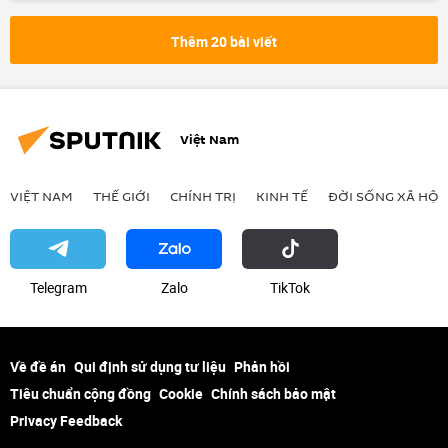
công an
Bộ Công an Việt Nam
tội phạm
trấn áp tội phạm
Thêm 20 bài viết
Việt Nam
VIỆT NAM
THẾ GIỚI
CHÍNH TRỊ
KINH TẾ
ĐỜI SỐNG XÃ HỘI
Telegram
Zalo
ТikТоk
Về đề án
Qui định sử dụng tư liệu
Phản hồi
Tiêu chuẩn cộng đồng
Cookie
Chính sách bảo mật
Privacy Feedback