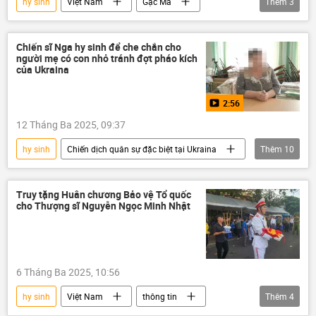
hy sinh
Việt Nam
Gạc Ma
Thêm
3
Khánh Hòa
Hải quân Việt Nam
kỷ niệm
Chiến sĩ Nga hy sinh để che chắn cho
người mẹ có con nhỏ tránh đợt pháo kích
của Ukraina
2:56
12 Tháng Ba 2025, 09:37
hy sinh
Chiến dịch quân sự đặc biệt tại Ukraina
Thêm
10
Thế giới
Ukraina
Nga
DNR
pháo kích
con
Truy tặng Huân chương Bảo vệ Tổ quốc
cho Thượng sĩ Nguyễn Ngọc Minh Nhật
Chiến sĩ
UAV
Quân sự
Video từ Ukraina
6 Tháng Ba 2025, 10:56
hy sinh
Việt Nam
thông tin
Thêm
4