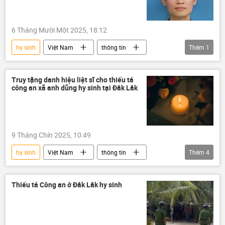
Thế giới
thi thể
đàm phán
6 Tháng Mười Một 2025, 18:12
hy sinh
Việt Nam
thông tin
Thêm
1
Xã hội
Truy tặng danh hiệu liệt sĩ cho thiếu tá
công an xã anh dũng hy sinh tại Đắk Lắk
9 Tháng Chín 2025, 10:49
hy sinh
Việt Nam
thông tin
Thêm
4
công an
Bộ Công an Việt Nam
tội phạm
Pháp luật
Thiếu tá Công an ở Đắk Lắk hy sinh