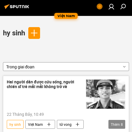
Việt Nam
hy sinh
Trong giai đoạn
Hai người dân được cứu sống, người
chiến sĩ trẻ mãi mãi không trở về
22 Tháng Bảy, 10:49
hy sinh
Việt Nam
tử vong
Thêm
8