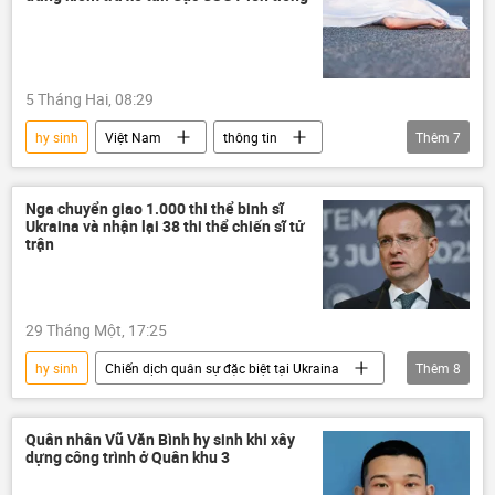
công an
tai nạn
tai nạn giao thông
bị tông
Xã hội
5 Tháng Hai, 08:29
hy sinh
Việt Nam
thông tin
Thêm
7
tử vong
tai nạn
gây tai nạn
tai nạn giao thông
cảnh sát
Nga chuyển giao 1.000 thi thể binh sĩ
Ukraina và nhận lại 38 thi thể chiến sĩ tử
Cảnh sát Giao Thông
Bộ Công an Việt Nam
trận
29 Tháng Một, 17:25
hy sinh
Chiến dịch quân sự đặc biệt tại Ukraina
Thêm
8
Nga
Ukraina
Cuộc khủng hoảng ở Ukraina
Quân nhân Vũ Văn Bình hy sinh khi xây
dựng công trình ở Quân khu 3
Vladimir Medinsky
Chính trị