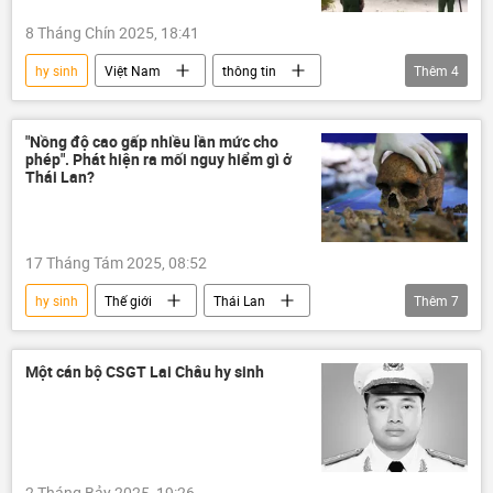
8 Tháng Chín 2025, 18:41
hy sinh
Việt Nam
thông tin
Thêm
4
công an
Đắk Lắk
Xã hội
tử vong
"Nồng độ cao gấp nhiều lần mức cho
phép". Phát hiện ra mối nguy hiểm gì ở
Thái Lan?
17 Tháng Tám 2025, 08:52
hy sinh
Thế giới
Thái Lan
Thêm
7
chuyên gia
ma túy
Khoa học
Đông Nam Á
Israel
Ấn Độ
Một cán bộ CSGT Lai Châu hy sinh
Tây Ban Nha
2 Tháng Bảy 2025, 19:26