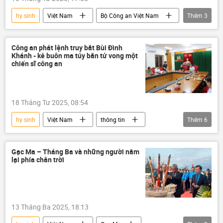
hy sinh
Việt Nam
Bộ Công an Việt Nam
Thêm
3
công an
Quảng Ninh
Thời sự
Công an phát lệnh truy bắt Bùi Đình
Khánh - kẻ buôn ma túy bắn tử vong một
chiến sĩ công an
18 Tháng Tư 2025, 08:54
hy sinh
Việt Nam
thông tin
Thêm
6
ma túy
tội phạm
trấn áp tội phạm
công an
Gạc Ma – Tháng Ba và những người nằm
lại phía chân trời
Bộ Công an Việt Nam
Pháp luật
13 Tháng Ba 2025, 18:13