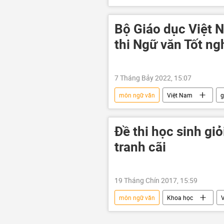
giáo dục
Bộ Giáo dục và Đào
Bộ Giáo dục Việt N
thi Ngữ văn Tốt n
7 Tháng Bảy 2022, 15:07
môn ngữ văn
Việt Nam
g
kỳ thi THPT
Đề thi học sinh gi
tranh cãi
19 Tháng Chín 2017, 15:59
môn ngữ văn
Khoa học