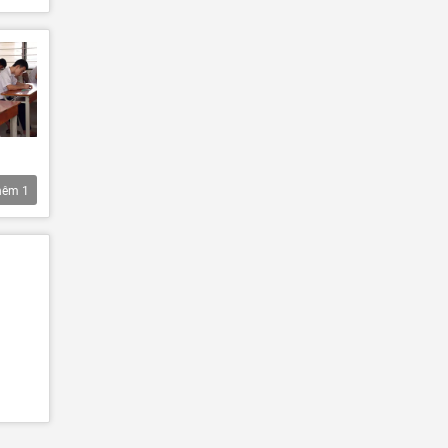
hêm
1