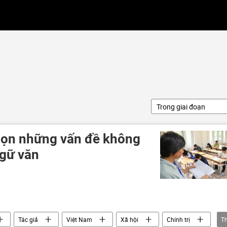
Trong giai đoạn
chọn những vấn đề không
gữ văn
Tác giả
Việt Nam
Xã hội
Chính trị
T