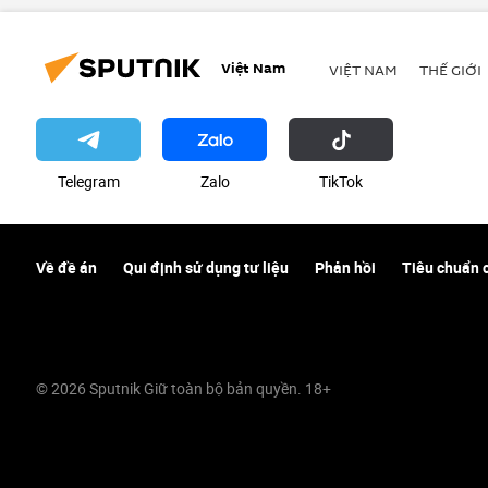
Việt Nam
VIỆT NAM
THẾ GIỚI
Telegram
Zalo
ТikТоk
Về đề án
Qui định sử dụng tư liệu
Phản hồi
Tiêu chuẩn 
© 2026 Sputnik Giữ toàn bộ bản quyền. 18+