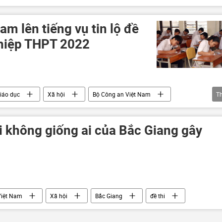
 Tạo
am lên tiếng vụ tin lộ đề
ghiệp THPT 2022
iáo dục
Xã hội
Bộ Công an Việt Nam
T
ỏi không giống ai của Bắc Giang gây
Việt Nam
Xã hội
Bắc Giang
đề thi