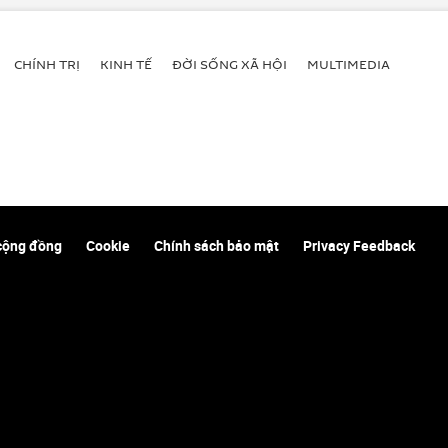
CHÍNH TRỊ
KINH TẾ
ĐỜI SỐNG XÃ HỘI
MULTIMEDIA
cộng đồng
Cookie
Chính sách bảo mật
Privacy Feedback