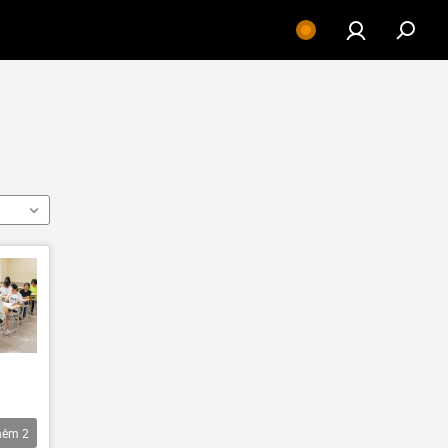
hêm
2